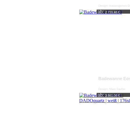
Design: hauseigenes D
ab:
2.739,48 €
Badewanne Eos
Design: Marc Sadler
ab:
3.561,08 €