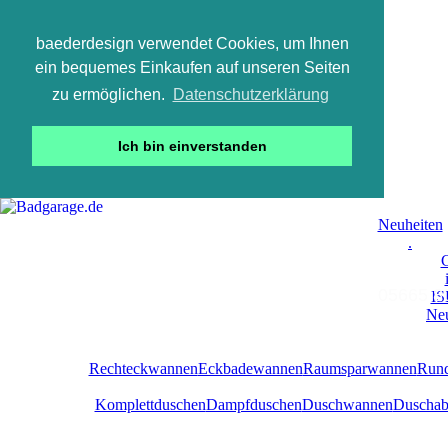
baederdesign verwendet Cookies, um Ihnen
ein bequemes Einkaufen auf unseren Seiten
zu ermöglichen.
Datenschutzerklärung
Ich bin einverstanden
Neuheiten
.
C
05665 800
IS
Neu
Rechteckwannen
Eckbadewannen
Raumsparwannen
Run
Komplettduschen
Dampfduschen
Duschwannen
Duschab