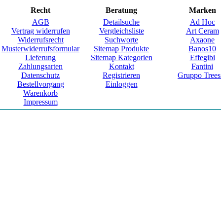
Recht
Beratung
Marken
AGB
Detailsuche
Ad Hoc
Vertrag widerrufen
Vergleichsliste
Art Ceram
Widerrufsrecht
Suchworte
Axaone
Musterwiderrufsformular
Sitemap Produkte
Banos10
Lieferung
Sitemap Kategorien
Effegibi
Zahlungsarten
Kontakt
Fantini
Datenschutz
Registrieren
Gruppo Trees
Bestellvorgang
Einloggen
Warenkorb
Impressum