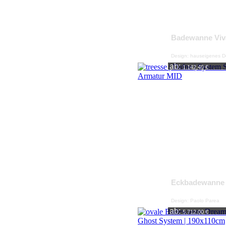
Badewanne Viv
Design: hauseigenes D
ab:
1.142,40 €
Eckbadewanne
Design: Paolo Parea
ab:
5.712,00 €