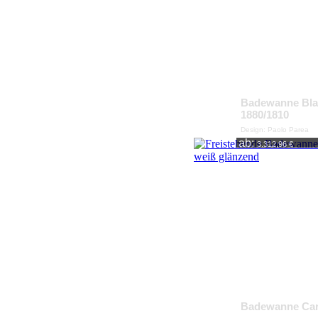
Badewanne Bl
1880/1810
Design: Paolo Parea
ab:
3.312,96 €
Badewanne Ca