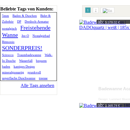
Beliebte Tags von Kunden:
1
2
5mm
Baden & Duschen
Bidet &
ab:
Zubehör
DP
Dreiloch-Armatur
5.579,02 €
Freistehende
nostalgisch
Wanne
Jee-O
Nostalgiebad
Ritmonio
SONDERPREIS!
Scirocco
Traumbadewanne
Walk-
In Dusche
Wasserfall
bequem
baden
kantiges Design
mineralgussartig
prunkvoll
superflache Duschwanne
treesse
Alle Tags ansehen
Badewanne Ac
Design: Lammert Moer
ab:
1.369,74 €