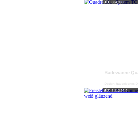
ab:
684,30 €
Badewanne Qu
Design: hauseigenes D
ab:
3.312,96 €