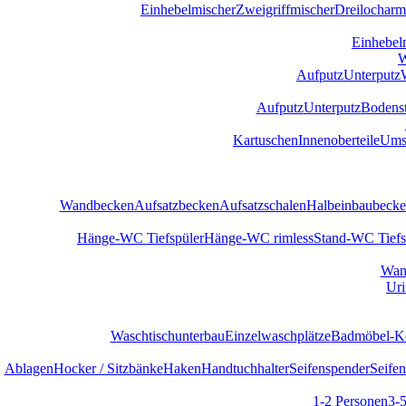
Einhebelmischer
Zweigriffmischer
Dreilocharm
Einhebel
W
Aufputz
Unterputz
Aufputz
Unterputz
Bodens
Kartuschen
Innenoberteile
Umst
Wandbecken
Aufsatzbecken
Aufsatzschalen
Halbeinbaubeck
Hänge-WC Tiefspüler
Hänge-WC rimless
Stand-WC Tiefs
Wan
Uri
Waschtischunterbau
Einzelwaschplätze
Badmöbel-Ko
Ablagen
Hocker / Sitzbänke
Haken
Handtuchhalter
Seifenspender
Seifen
1-2 Personen
3-