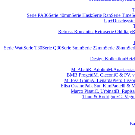
T
Serie PA36
Serie 40mm
Serie Hask
Serie Ran
Serie Time
S
Up+
Duschsyst
Retrosr. Romantica
Retroserie Old Italy
R
Serie Watt
Serie T30
Serie Q30
Serie 5mm
Serie 22mm
Serie 28mm
Ser
Design Kollektion
Heiz
M. Abati
R. Adolini
M.Anastassiad
BMB Progetti
M. Cicconi
C & P
V. 
M. Iosa Ghini
A. Lenarda
Piero Lisso
Elisa Ossino
Paik Sun Kim
Paolelli & 
Marco Pisati
C. Urbinati
B. Rapisa
Thun & Rodriguez
G. Vegn
Ba