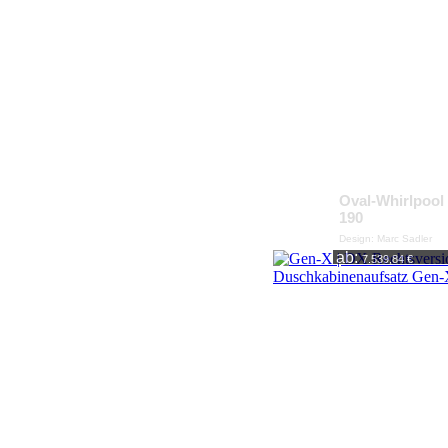
Oval-Whirlpool
190
Design: Marc Sadler
ab:
7.539,84 €