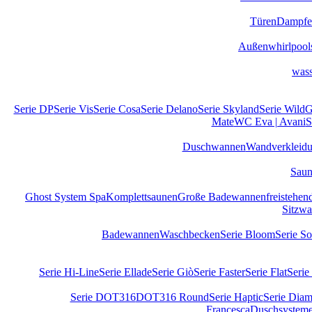
Türen
Dampfe
Außenwhirlpool
wass
Serie DP
Serie Vis
Serie Cosa
Serie Delano
Serie Skyland
Serie Wild
G
Mate
WC Eva | Avani
S
Duschwannen
Wandverkleid
Sau
Ghost System Spa
Komplettsaunen
Große Badewannen
freistehe
Sitzw
Badewannen
Waschbecken
Serie Bloom
Serie S
Serie Hi-Line
Serie Ellade
Serie Giò
Serie Faster
Serie Flat
Serie
Serie DOT316
DOT316 Round
Serie Haptic
Serie Diam
Francesca
Duschsystem