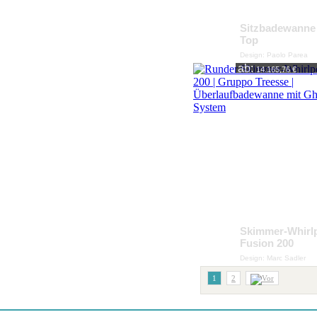
Sitzbadewanne
Top
Design: Paolo Parea
ab:
14.165,76 €
Skimmer-Whirl
Fusion 200
Design: Marc Sadler
1
2