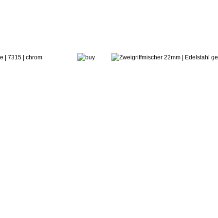
266,56 €
ab:
treemme
 X-Change Q
Zweigriffmisc