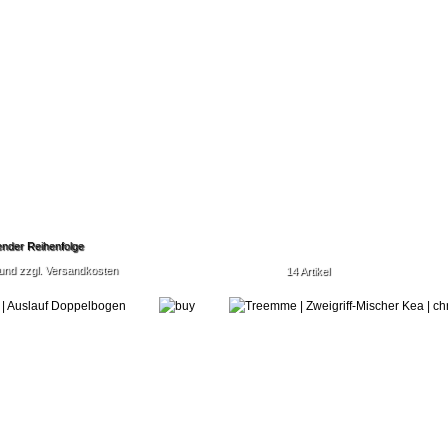
 und zzgl. Versandkosten
14 Artikel
Ritmonio DesignLAB
Castagno
35 Elegance
2-Griff Armatur