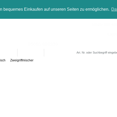
in bequemes Einkaufen auf unseren Seiten zu ermöglichen.
Da
simply add wate
Login
05665 800339
Designer
Bad(t)räume
Sale
isch
Zweigriffmischer