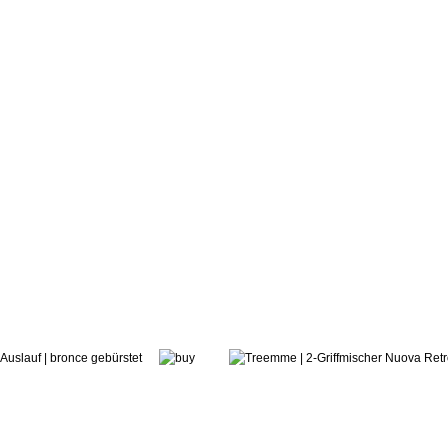
426,26 €
ab:
treemme
omantica hoch
2-Griff-Armatu