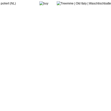
treemme
r Romantica
Zweigriff-Armat