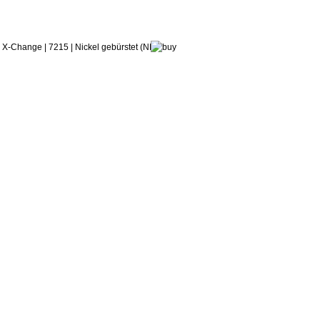
271,32 €
ab:
treemme
her X-Change