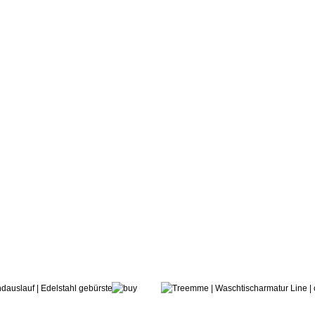
215,39 €
ab: