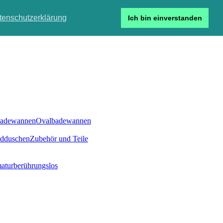
tenschutzerklärung
Ich bin einverstanden
Detailsuche
de
Login
badewannen
Ovalbadewannen
ndduschen
Zubehör und Teile
atur
berührungslos