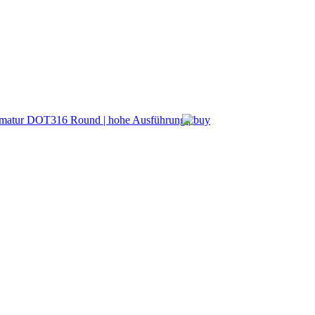
514,08 €
ab:
BMB Progetti
harmatur DOT316R|HT