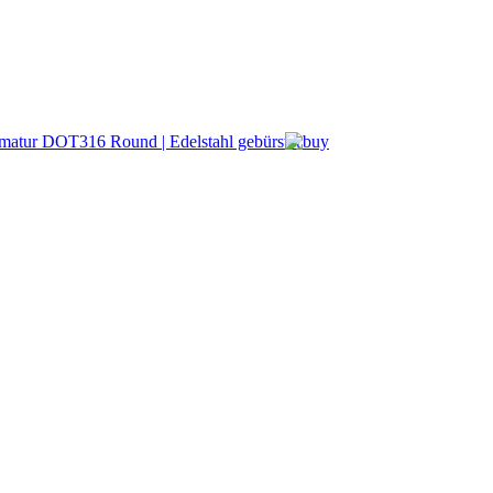
911,42 €
ab:
BMB Progetti
armatur DOT316 R