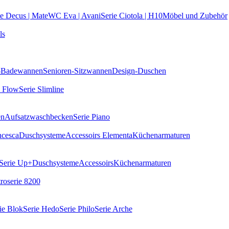
ie Decus | Mate
WC Eva | Avani
Serie Ciotola | H10
Möbel und Zubehör
ls
k-Badewannen
Senioren-Sitzwannen
Design-Duschen
e Flow
Serie Slimline
en
Aufsatzwaschbecken
Serie Piano
ncesca
Duschsysteme
Accessoirs Elementa
Küchenarmaturen
Serie Up+
Duschsysteme
Accessoirs
Küchenarmaturen
roserie 8200
ie Blok
Serie Hedo
Serie Philo
Serie Arche