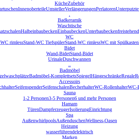
Küche
Zubehör
artuschen
Innenoberteile
Umsteller
Verlängerungen
Perlatoren
Unterputzte
.
Badkeramik
Waschtische
atzschalen
Halbeinbaubecken
Einbaubecken
Unterbaubecken
freistehend
WC
WC rimless
Stand-WC Tiefspüler
Stand-WC rimless
WC mit Spülkasten
Bidet
Wand-Bidet
Stand-Bidet
Urinale
Duschwannen
..
Badmöbel
zelwaschplätze
Badmöbel-Komplettsets
Spiegel
Hängeschränke
Regale
R
Accessoirs
hhalter
Seifenspender
Seifenschalen
Becherhalter
WC-Rollenhalter
WC-Bü
Sauna
1-2 Personen
3-5 Personen
6 und mehr Personen
Hamam
Türen
Dampferzeuger
Isolierung
Einrichtung
Spa
Außenwhirlpools
Außenduschen
Wellness-Oasen
Heizung
wasserführend
elektrisch
Marken