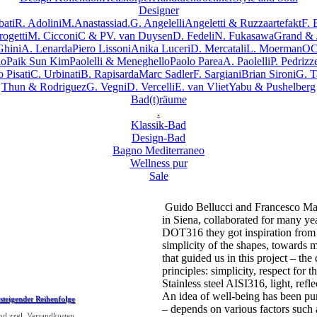
Designer
ati
R. Adolini
M.Anastassiad.
G. Angelelli
Angeletti & Ruzza
artefakt
F. 
ogetti
M. Cicconi
C & P
V. van Duysen
D. Fedeli
N. Fukasawa
Grand & 
Ghini
A. Lenarda
Piero Lissoni
Anika Luceri
D. Mercatali
L. Moerman
OC
no
Paik Sun Kim
Paolelli & Meneghello
Paolo Parea
A. Paolelli
P. Pedrizze
 Pisati
C. Urbinati
B. Rapisarda
Marc Sadler
F. Sargiani
Brian Sironi
G. T
Thun & Rodriguez
G. Vegni
D. Vercelli
E. van Vliet
Yabu & Pushelberg
Bad(t)räume
.
Klassik-Bad
Design-Bad
Bagno Mediterraneo
Wellness pur
Sale
Guido Bellucci and Francesco
in Siena, collaborated for many yea
DOT316 they got inspiration from
simplicity of the shapes, towards 
that guided us in this project – th
principles: simplicity, respect for 
Stainless steel AISI316, light, refl
An idea of well-being has been pu
– depends on various factors such a
nd zzgl. Versandkosten