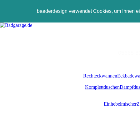
baederdesign verwendet Cookies, um Ihnen e
05665 800
Rechteckwannen
Eckbadewa
Komplettduschen
Dampfdus
Einhebelmischer
Z