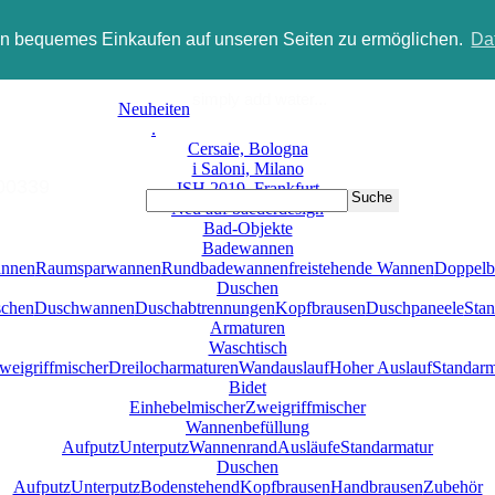
in bequemes Einkaufen auf unseren Seiten zu ermöglichen.
Da
simply add water...
Neuheiten
.
Neukun
Cersaie, Bologna
i Saloni, Milano
339
ISH 2019, Frankfurt
Suche
Neu auf baederdesign
Bad-Objekte
Badewannen
nnen
Raumsparwannen
Rundbadewannen
freistehende Wannen
Doppel
Duschen
chen
Duschwannen
Duschabtrennungen
Kopfbrausen
Duschpaneele
Sta
Armaturen
Waschtisch
weigriffmischer
Dreilocharmaturen
Wandauslauf
Hoher Auslauf
Standarm
Bidet
Einhebelmischer
Zweigriffmischer
Wannenbefüllung
Aufputz
Unterputz
Wannenrand
Ausläufe
Standarmatur
Duschen
Aufputz
Unterputz
Bodenstehend
Kopfbrausen
Handbrausen
Zubehör