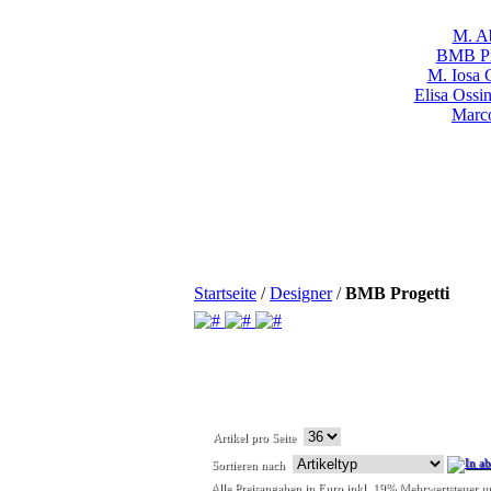
M. Ab
BMB Pr
M. Iosa 
Elisa Ossi
Marco
Startseite
/
Designer
/
BMB Progetti
Artikel pro Seite
Sortieren nach
Alle Preisangaben in Euro inkl. 19% Mehrwertsteuer u