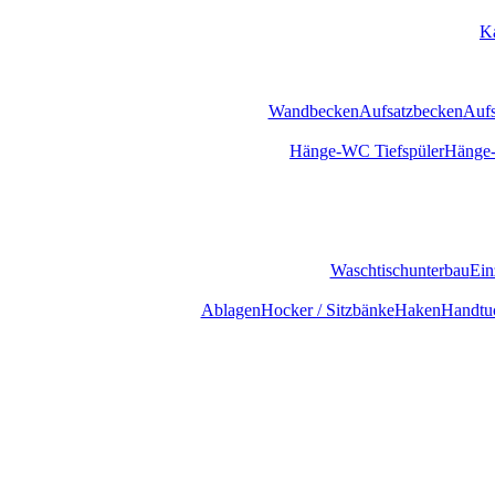
K
Wandbecken
Aufsatzbecken
Aufs
Hänge-WC Tiefspüler
Hänge-
Waschtischunterbau
Ein
Ablagen
Hocker / Sitzbänke
Haken
Handtuc