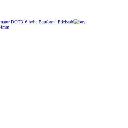
748,63 €
ab:
BMB Progetti
armatur DOT316 HT