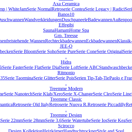
Axa Ceramica
mp | WhiteJam
Serie Normal
Retroserie Contea
Serie Legacy | Radici
Ser
Banos10
uschwannen
Wandverkleidungen
Duschpaneele
Badewannen
Außenpoo
Effegibi
Sauna
Hamam
Home Spa
Grp. Treesse
nen
freistehende Wannen
Rechteckbadewannen
Eckbadewannen
Klassi
JEE-O
becken
Serie Bloom
Serie Soho
Serie Pure
Serie Cone
Serie Original
Seri
.
Hidra
iò
Serie Faster
Serie Flat
Serie Dial
Serie Loft
Serie ABC
Standwaschbeck
Ritmonio
o35
Serie Taormina
Serie Glitter
Serie Pois
Serien Tip-Tab-Tie
Paolo e Fra
.
Treemme Modern
me
Serie Nanotech
Serie Klab/Xero
Serie X-Change
Serie Cleo
Serie Line
Treemme Classic
mantica
Retroserie Old Italy
Retroserie Nuova R.
Retroserie Piccadilly
Ret
.
Treemme Design
m
Serie 22mm
Serie 28mm
Serie 3.6
Serie Watertube
Serie Ios
Serie Kea
Ser
Scirocco
Design Kollektion
Heizkörper
Handtuchtrockner
Style and Soul