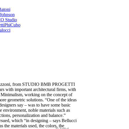
Batoni
Johnson
O Studio
tti
PhiCubo
alocci
 Mazzoni, from STUDIO BMB PROGETTI
rs with important architectural firms, with
 Minimalism, working on the concept of
more geometric solutions. “One of the ideas
e designers say – was to have some basic
the environment, noble materials such as
ections, personalization and balance.”
rsued, which “in designing – says Bellucci
s the materials used, the colors, the
21 Artikel