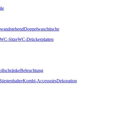
ile
wandstehend
Doppelwaschtische
WC-Sitze
WC-Drückerplatten
ollschränke
Beleuchtung
rstenhalter
Kombi-Accessoirs
Dekoration