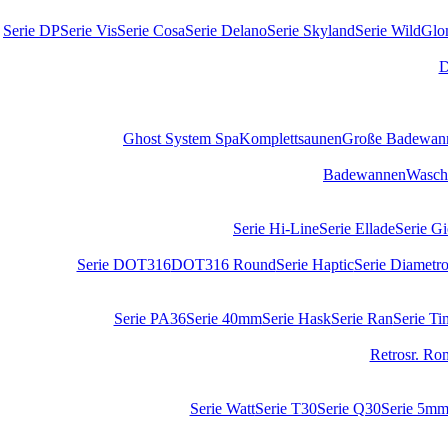
Serie DP
Serie Vis
Serie Cosa
Serie Delano
Serie Skyland
Serie Wild
Glo
D
Ghost System Spa
Komplettsaunen
Große Badewan
Badewannen
Wasch
Serie Hi-Line
Serie Ellade
Serie G
Serie DOT316
DOT316 Round
Serie Haptic
Serie Diametr
Serie PA36
Serie 40mm
Serie Hask
Serie Ran
Serie Ti
Retrosr. Ro
Serie Watt
Serie T30
Serie Q30
Serie 5m