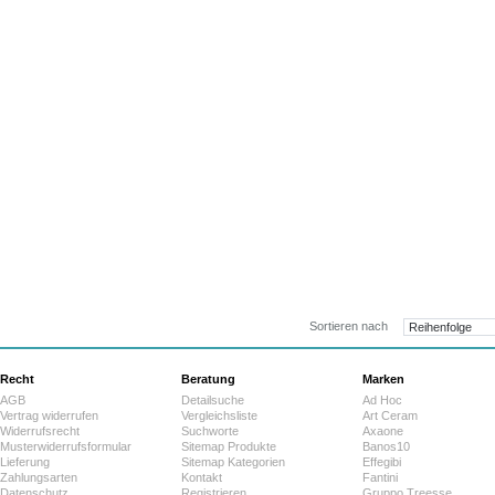
99,4
ab:
Sortieren nach
Recht
Beratung
Marken
AGB
Detailsuche
Ad Hoc
Vertrag widerrufen
Vergleichsliste
Art Ceram
Widerrufsrecht
Suchworte
Axaone
Musterwiderrufsformular
Sitemap Produkte
Banos10
Lieferung
Sitemap Kategorien
Effegibi
Zahlungsarten
Kontakt
Fantini
Datenschutz
Registrieren
Gruppo Treesse