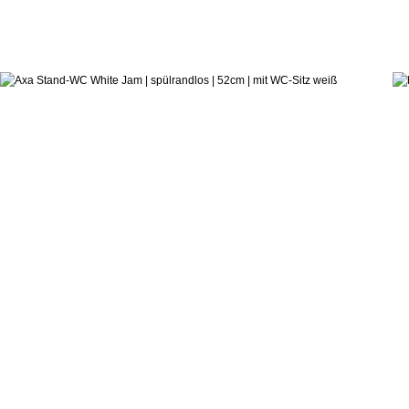
320,4
ab:
Alessandro Paolelli
Stand-WC White Jam "NoRim"