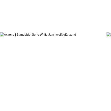
320,4
ab:
Alessandro Paolelli
Standbidet Serie White Jam