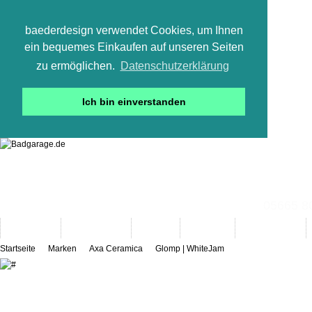
baederdesign verwendet Cookies, um Ihnen
ein bequemes Einkaufen auf unseren Seiten
zu ermöglichen.
Datenschutzerklärung
Ich bin einverstanden
05665 800
Neuheiten
Bad-Objekte
Marken
Designer
Bad(t)räume
Startseite
Marken
Axa Ceramica
Glomp | WhiteJam