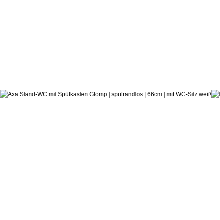
480,6
ab:
hauseigenes Designstudio
Spülkasten-WC Glomp