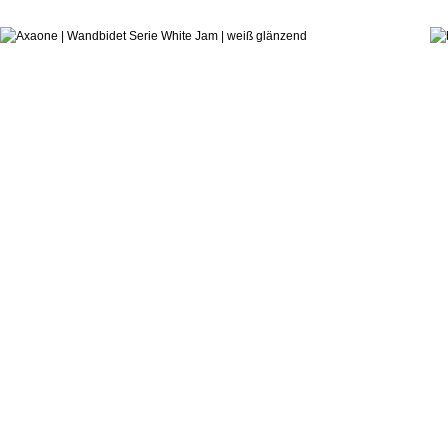
ab:
Alessandro Paolelli
Wandbidet Serie White Jam