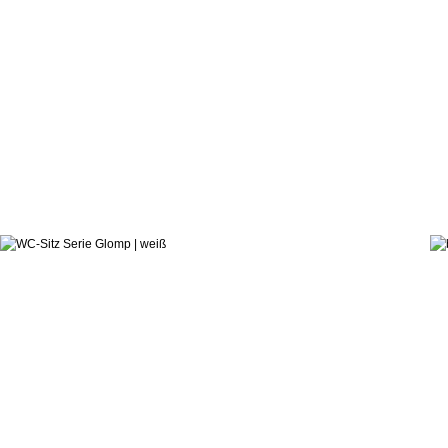
557,1
ab:
hauseigenes Designstudio
WC-Sitz Serie Glomp