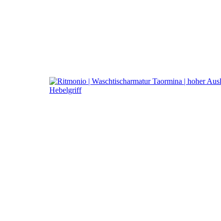
a
Ritmoni
Einhebelmischer Taorm