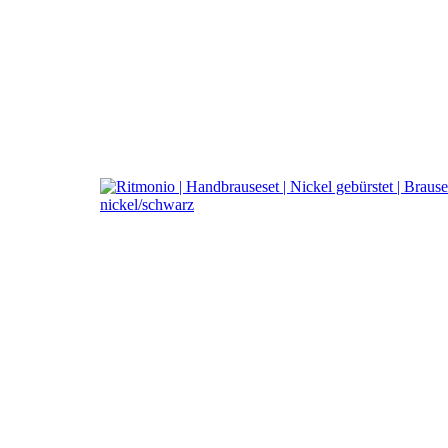
a
Ritmonio DesignLAB
Handbrauseset UP1/2"