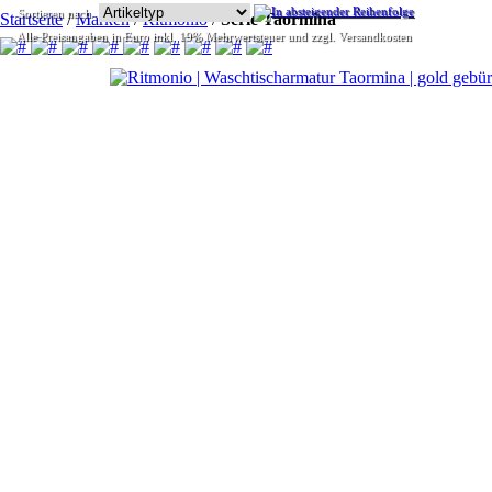
Sortieren nach
Startseite
/
Marken
/
Ritmonio
/
Serie Taormina
Alle Preisangaben in Euro inkl. 19% Mehrwertsteuer und zzgl. Versandkosten
Ritmonio Desig
Einhebelmischer Taormi