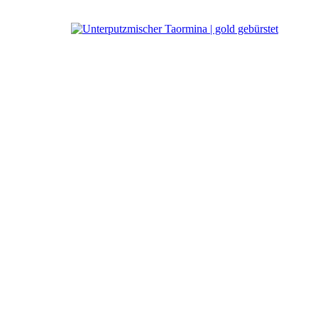
ab:
Ritmonio Des
Unterputzmischer Taorm