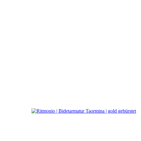
a
Ritmonio DesignLAB
Bidetarmatur Taormina