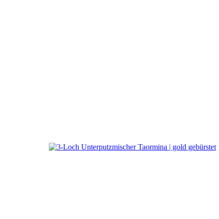
a
Ritmo
3-Loch Wandarmatur Ta