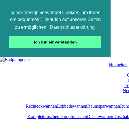
baederdesign verwendet Cookies, um Ihnen
ein bequemes Einkaufen auf unseren Seiten
zu ermöglichen.
Datenschutzerklärung
Ich bin einverstanden
Neuheiten
.
C
05665 800
IS
Neu
Rechteckwannen
Eckbadewannen
Raumsparwannen
Run
Komplettduschen
Dampfduschen
Duschwannen
Duschab