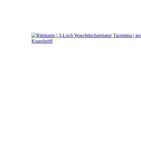
a
Ritmonio DesignL
3-Loch Armatur Taormin