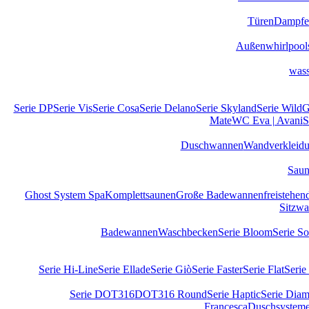
Türen
Dampfe
Außenwhirlpool
wass
Serie DP
Serie Vis
Serie Cosa
Serie Delano
Serie Skyland
Serie Wild
G
Mate
WC Eva | Avani
S
Duschwannen
Wandverkleid
Sau
Ghost System Spa
Komplettsaunen
Große Badewannen
freistehe
Sitzw
Badewannen
Waschbecken
Serie Bloom
Serie S
Serie Hi-Line
Serie Ellade
Serie Giò
Serie Faster
Serie Flat
Serie
Serie DOT316
DOT316 Round
Serie Haptic
Serie Diam
Francesca
Duschsystem