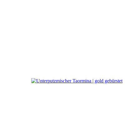
a
Ritmonio DesignLAB
Wandarmatur Taormina