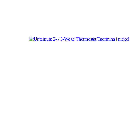
a
Ritm
2-/3-WegeThermostat T