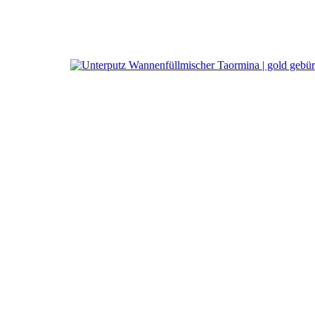
a
R
Wannen-/Brausemisch. 