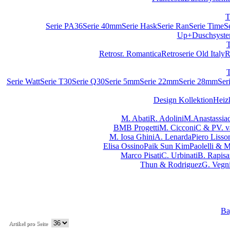
T
Serie PA36
Serie 40mm
Serie Hask
Serie Ran
Serie Time
S
Up+
Duschsyst
Retrosr. Romantica
Retroserie Old Italy
R
Serie Watt
Serie T30
Serie Q30
Serie 5mm
Serie 22mm
Serie 28mm
Ser
Design Kollektion
Heiz
M. Abati
R. Adolini
M.Anastassiad
BMB Progetti
M. Cicconi
C & P
V. 
M. Iosa Ghini
A. Lenarda
Piero Lisso
Elisa Ossino
Paik Sun Kim
Paolelli & 
Marco Pisati
C. Urbinati
B. Rapisa
Thun & Rodriguez
G. Vegn
Ba
Artikel pro Seite