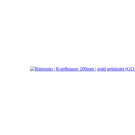
a
Ritmonio DesignLAB
Kopfbrause 200mm