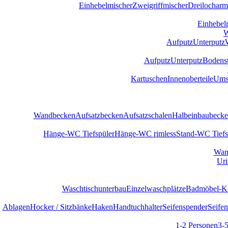
Einhebelmischer
Zweigriffmischer
Dreilocharm
Einhebel
W
Aufputz
Unterputz
Aufputz
Unterputz
Bodens
Kartuschen
Innenoberteile
Umst
Wandbecken
Aufsatzbecken
Aufsatzschalen
Halbeinbaubeck
Hänge-WC Tiefspüler
Hänge-WC rimless
Stand-WC Tiefs
Wan
Uri
Waschtischunterbau
Einzelwaschplätze
Badmöbel-Ko
Ablagen
Hocker / Sitzbänke
Haken
Handtuchhalter
Seifenspender
Seifen
1-2 Personen
3-