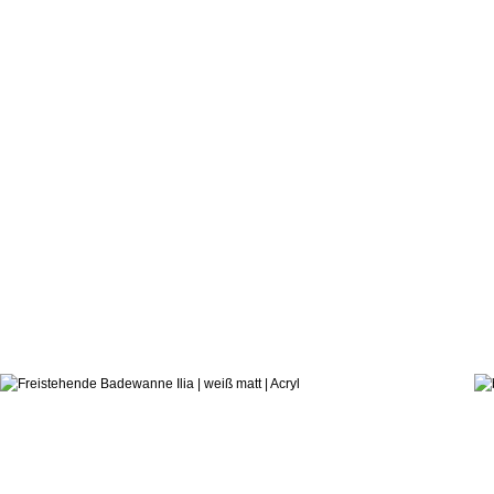
3.561,0
ab:
hauseigenes Designstudio
Badewanne Ilia