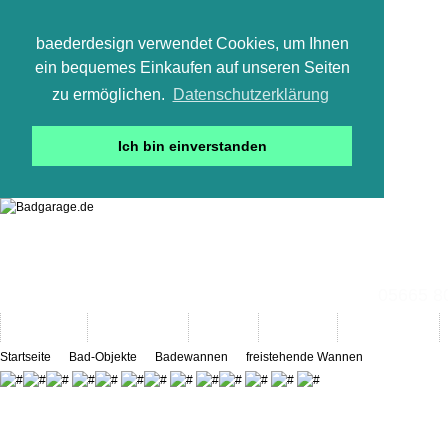
baederdesign verwendet Cookies, um Ihnen
ein bequemes Einkaufen auf unseren Seiten
zu ermöglichen.
Datenschutzerklärung
Ich bin einverstanden
05665 800
Neuheiten
Bad-Objekte
Marken
Designer
Bad(t)räume
Startseite
Bad-Objekte
Badewannen
freistehende Wannen