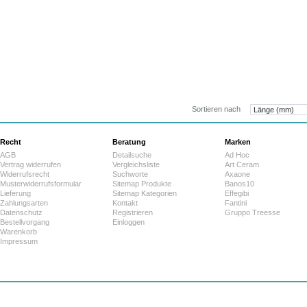
5.579,0
ab:
Sortieren nach
Recht
Beratung
Marken
AGB
Detailsuche
Ad Hoc
Vertrag widerrufen
Vergleichsliste
Art Ceram
Widerrufsrecht
Suchworte
Axaone
Musterwiderrufsformular
Sitemap Produkte
Banos10
Lieferung
Sitemap Kategorien
Effegibi
Zahlungsarten
Kontakt
Fantini
Datenschutz
Registrieren
Gruppo Treesse
Bestellvorgang
Einloggen
Warenkorb
Impressum