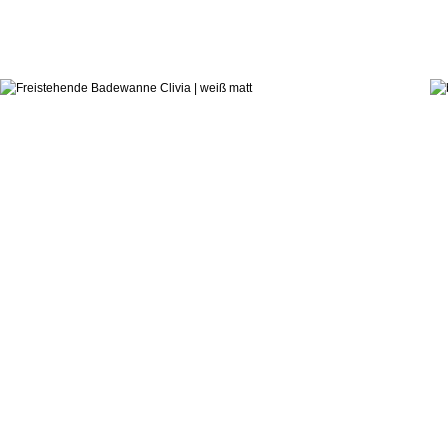
3.712,8
ab:
hauseigenes Designstudio
Badewanne Clivia