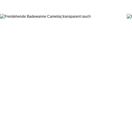
6.285,5
ab:
hauseigenes Designstudio
Badewanne Camelia