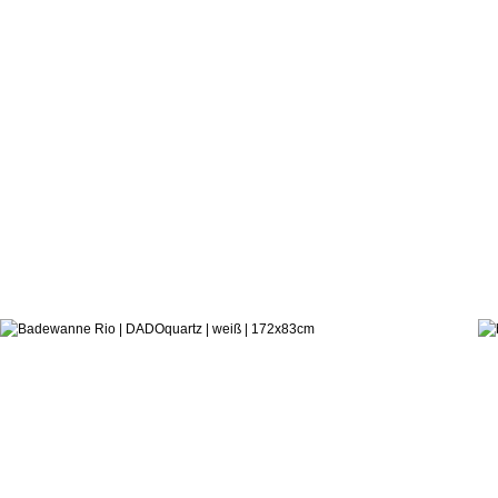
3.484,3
ab:
Lammert Moerman
Badewanne Rio