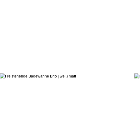
2.399,0
ab:
hauseigenes Designstudio
Badewanne Brio