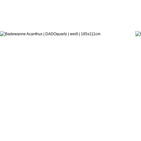
5.302,6
ab:
Lammert Moerman
Badewanne Acanthus