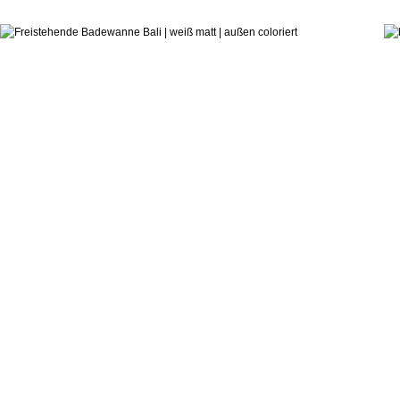
ab:
hauseigenes Designstudio
Badewanne Bali