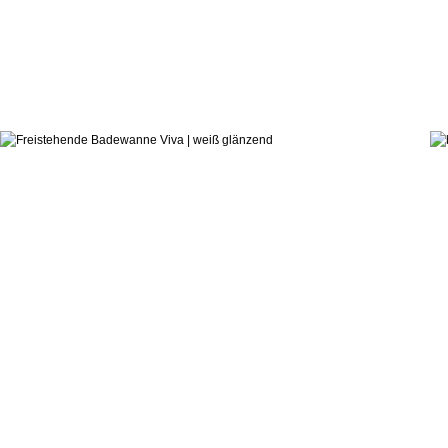
3.712,8
ab:
hauseigenes Designstudio
Badewanne Viva