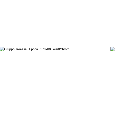
3.312,9
ab:
hauseigenes Designstudio
Badewanne Epoca