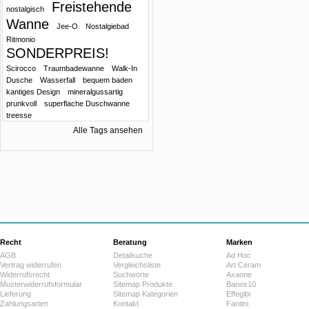
Freistehende
nostalgisch
Wanne
Jee-O
Nostalgiebad
Ritmonio
SONDERPREIS!
Scirocco
Traumbadewanne
Walk-In
Dusche
Wasserfall
bequem baden
kantiges Design
mineralgussartig
prunkvoll
superflache Duschwanne
treesse
Alle Tags ansehen
Recht
Beratung
Marken
AGB
Detailsuche
Ad Hoc
Vertrag widerrufen
Vergleichsliste
Art Ceram
Widerrufsrecht
Suchworte
Axaone
Musterwiderrufsformular
Sitemap Produkte
Banos10
Lieferung
Sitemap Kategorien
Effegibi
Zahlungsarten
Kontakt
Fantini