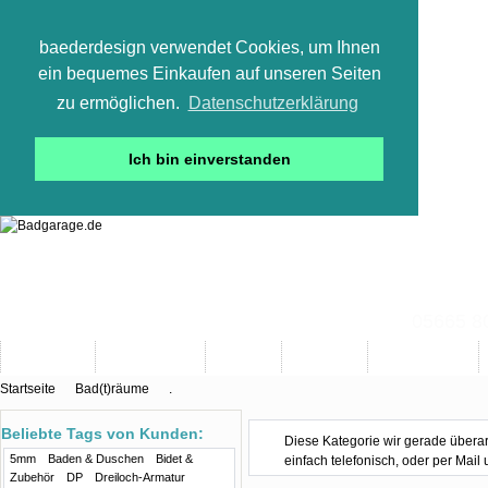
baederdesign verwendet Cookies, um Ihnen
ein bequemes Einkaufen auf unseren Seiten
zu ermöglichen.
Datenschutzerklärung
Ich bin einverstanden
05665 800
Neuheiten
Bad-Objekte
Marken
Designer
Bad(t)räume
Startseite
Bad(t)räume
.
Beliebte Tags von Kunden:
Diese Kategorie wir gerade überarb
5mm
Baden & Duschen
Bidet &
einfach telefonisch, oder per Mail
Zubehör
DP
Dreiloch-Armatur