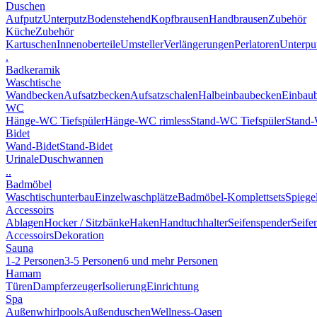
Duschen
Aufputz
Unterputz
Bodenstehend
Kopfbrausen
Handbrausen
Zubehör
Küche
Zubehör
Kartuschen
Innenoberteile
Umsteller
Verlängerungen
Perlatoren
Unterput
.
Badkeramik
Waschtische
Wandbecken
Aufsatzbecken
Aufsatzschalen
Halbeinbaubecken
Einbau
WC
Hänge-WC Tiefspüler
Hänge-WC rimless
Stand-WC Tiefspüler
Stand-
Bidet
Wand-Bidet
Stand-Bidet
Urinale
Duschwannen
..
Badmöbel
Waschtischunterbau
Einzelwaschplätze
Badmöbel-Komplettsets
Spiege
Accessoirs
Ablagen
Hocker / Sitzbänke
Haken
Handtuchhalter
Seifenspender
Seife
Accessoirs
Dekoration
Sauna
1-2 Personen
3-5 Personen
6 und mehr Personen
Hamam
Türen
Dampferzeuger
Isolierung
Einrichtung
Spa
Außenwhirlpools
Außenduschen
Wellness-Oasen