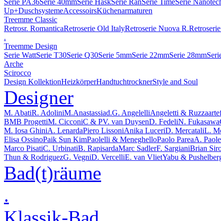
Serie PA36
Serie 40mm
Serie Hask
Serie Ran
Serie Time
Serie Nanotec
Up+
Duschsysteme
Accessoirs
Küchenarmaturen
Treemme Classic
Retrosr. Romantica
Retroserie Old Italy
Retroserie Nuova R.
Retroserie
.
Treemme Design
Serie Watt
Serie T30
Serie Q30
Serie 5mm
Serie 22mm
Serie 28mm
Seri
Arche
Scirocco
Design Kollektion
Heizkörper
Handtuchtrockner
Style and Soul
Designer
M. Abati
R. Adolini
M.Anastassiad.
G. Angelelli
Angeletti & Ruzza
arte
BMB Progetti
M. Cicconi
C & P
V. van Duysen
D. Fedeli
N. Fukasawa
M. Iosa Ghini
A. Lenarda
Piero Lissoni
Anika Luceri
D. Mercatali
L. M
Elisa Ossino
Paik Sun Kim
Paolelli & Meneghello
Paolo Parea
A. Paolel
Marco Pisati
C. Urbinati
B. Rapisarda
Marc Sadler
F. Sargiani
Brian Sir
Thun & Rodriguez
G. Vegni
D. Vercelli
E. van Vliet
Yabu & Pushelber
Bad(t)räume
.
Klassik-Bad