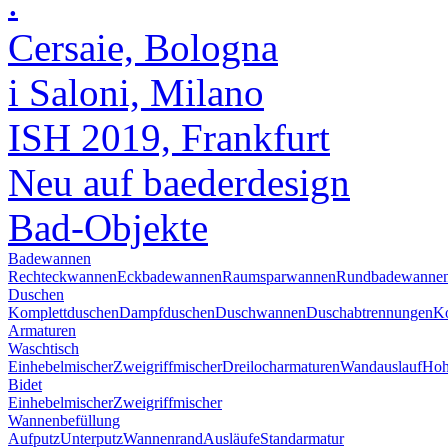
.
Cersaie, Bologna
i Saloni, Milano
ISH 2019, Frankfurt
Neu auf baederdesign
Bad-Objekte
Badewannen
Rechteckwannen
Eckbadewannen
Raumsparwannen
Rundbadewanne
Duschen
Komplettduschen
Dampfduschen
Duschwannen
Duschabtrennungen
Ko
Armaturen
Waschtisch
Einhebelmischer
Zweigriffmischer
Dreilocharmaturen
Wandauslauf
Hoh
Bidet
Einhebelmischer
Zweigriffmischer
Wannenbefüllung
Aufputz
Unterputz
Wannenrand
Ausläufe
Standarmatur