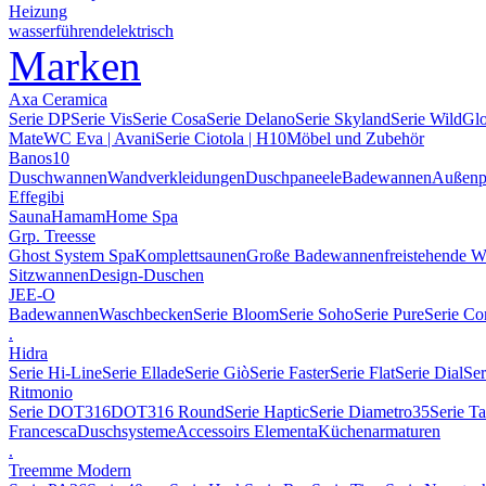
Heizung
wasserführend
elektrisch
Marken
Axa Ceramica
Serie DP
Serie Vis
Serie Cosa
Serie Delano
Serie Skyland
Serie Wild
Gl
Mate
WC Eva | Avani
Serie Ciotola | H10
Möbel und Zubehör
Banos10
Duschwannen
Wandverkleidungen
Duschpaneele
Badewannen
Außenp
Effegibi
Sauna
Hamam
Home Spa
Grp. Treesse
Ghost System Spa
Komplettsaunen
Große Badewannen
freistehende 
Sitzwannen
Design-Duschen
JEE-O
Badewannen
Waschbecken
Serie Bloom
Serie Soho
Serie Pure
Serie Co
.
Hidra
Serie Hi-Line
Serie Ellade
Serie Giò
Serie Faster
Serie Flat
Serie Dial
Ser
Ritmonio
Serie DOT316
DOT316 Round
Serie Haptic
Serie Diametro35
Serie T
Francesca
Duschsysteme
Accessoirs Elementa
Küchenarmaturen
.
Treemme Modern