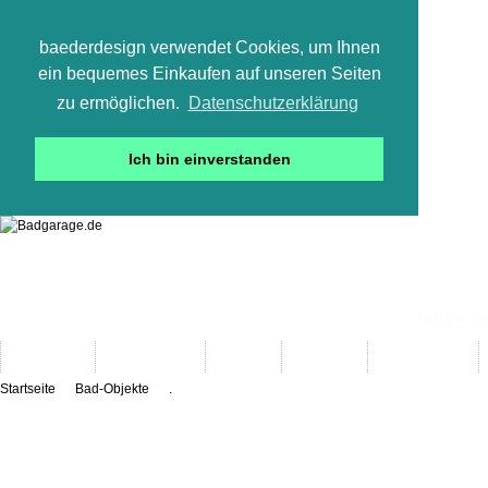
baederdesign verwendet Cookies, um Ihnen
ein bequemes Einkaufen auf unseren Seiten
zu ermöglichen.
Datenschutzerklärung
Ich bin einverstanden
05665 800
Neuheiten
Bad-Objekte
Marken
Designer
Bad(t)räume
Startseite
Bad-Objekte
.