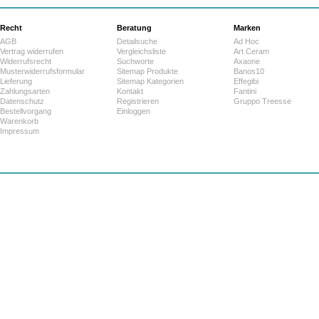
Recht
Beratung
Marken
AGB
Detailsuche
Ad Hoc
Vertrag widerrufen
Vergleichsliste
Art Ceram
Widerrufsrecht
Suchworte
Axaone
Musterwiderrufsformular
Sitemap Produkte
Banos10
Lieferung
Sitemap Kategorien
Effegibi
Zahlungsarten
Kontakt
Fantini
Datenschutz
Registrieren
Gruppo Treesse
Bestellvorgang
Einloggen
Warenkorb
Impressum