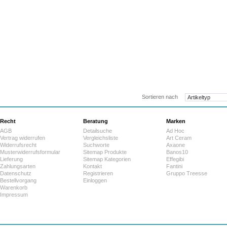
352,3
ab:
Sortieren nach
Recht
Beratung
Marken
AGB
Detailsuche
Ad Hoc
Vertrag widerrufen
Vergleichsliste
Art Ceram
Widerrufsrecht
Suchworte
Axaone
Musterwiderrufsformular
Sitemap Produkte
Banos10
Lieferung
Sitemap Kategorien
Effegibi
Zahlungsarten
Kontakt
Fantini
Datenschutz
Registrieren
Gruppo Treesse
Bestellvorgang
Einloggen
Warenkorb
Impressum