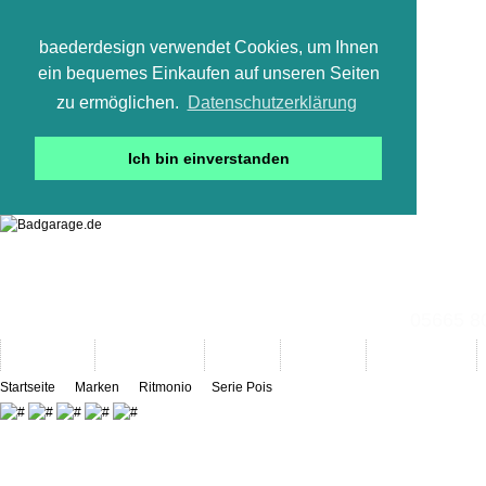
baederdesign verwendet Cookies, um Ihnen
ein bequemes Einkaufen auf unseren Seiten
zu ermöglichen.
Datenschutzerklärung
Ich bin einverstanden
05665 800
Neuheiten
Bad-Objekte
Marken
Designer
Bad(t)räume
Startseite
Marken
Ritmonio
Serie Pois