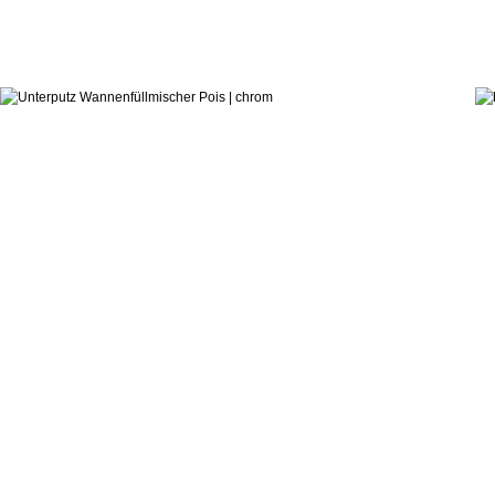
267,7
ab:
Ritmonio DesignLAB
Wannen-/Brausemischer Pois