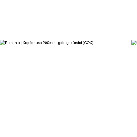
363,0
ab:
Ritmonio DesignLAB
Kopfbrause 200mm