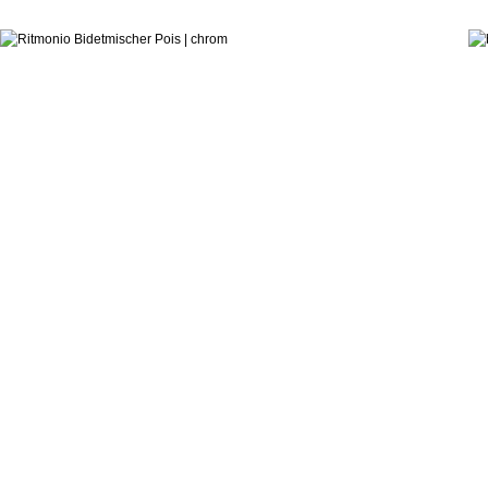
ab:
Ritmonio DesignLAB
Bidetarmatur Pois