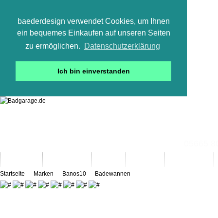
baederdesign verwendet Cookies, um Ihnen
ein bequemes Einkaufen auf unseren Seiten
zu ermöglichen.
Datenschutzerklärung
Ich bin einverstanden
05665 800
Neuheiten
Bad-Objekte
Marken
Designer
Bad(t)räume
Startseite
Marken
Banos10
Badewannen