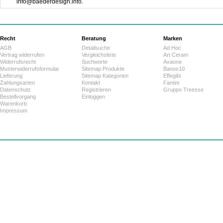
info@baederdesign.info.
Recht
Beratung
Marken
AGB
Detailsuche
Ad Hoc
Vertrag widerrufen
Vergleichsliste
Art Ceram
Widerrufsrecht
Suchworte
Axaone
Musterwiderrufsformular
Sitemap Produkte
Banos10
Lieferung
Sitemap Kategorien
Effegibi
Zahlungsarten
Kontakt
Fantini
Datenschutz
Registrieren
Gruppo Treesse
Bestellvorgang
Einloggen
Warenkorb
Impressum