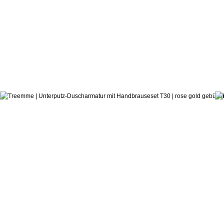
646,1
ab:
Castagnoli & Pisati
Duscharmatur T30