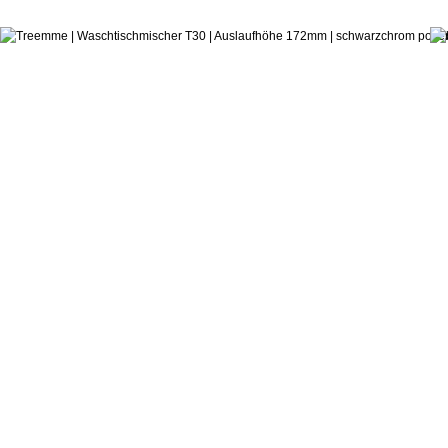
ab:
Castagnoli & Pisati
Einhebelmischer T30 (mid)