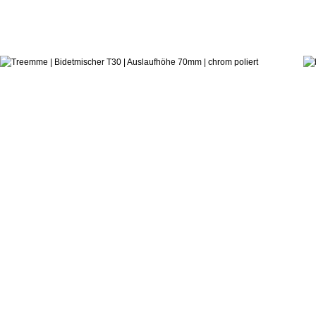
303,4
ab:
Castagnoli & Pisati
Bidetmischer T30