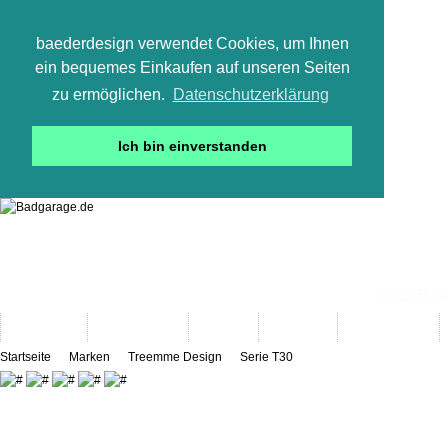
baederdesign verwendet Cookies, um Ihnen
ein bequemes Einkaufen auf unseren Seiten
zu ermöglichen.
Datenschutzerklärung
Ich bin einverstanden
05665 800
Neuheiten
Bad-Objekte
Marken
Designer
Bad(t)räume
Startseite
Marken
Treemme Design
Serie T30