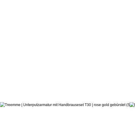
257,0
ab:
Castagnoli & Pisati
Handbrausemischer T30