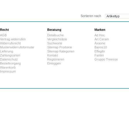
173,7
ab:
Sortieren nach
Recht
Beratung
Marken
AGB
Detailsuche
Ad Hoc
Vertrag widerrufen
Vergleichsliste
Art Ceram
Widerrufsrecht
Suchworte
Axaone
Musterwiderrufsformular
Sitemap Produkte
Banos10
Lieferung
Sitemap Kategorien
Effegibi
Zahlungsarten
Kontakt
Fantini
Datenschutz
Registrieren
Gruppo Treesse
Bestellvorgang
Einloggen
Warenkorb
Impressum