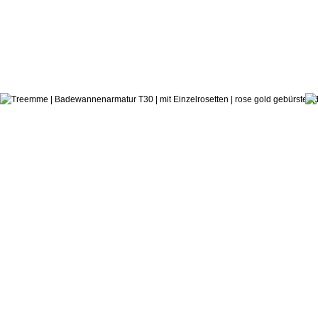
249,9
ab:
Castagnoli & Pisati
Badewannenarmatur T30