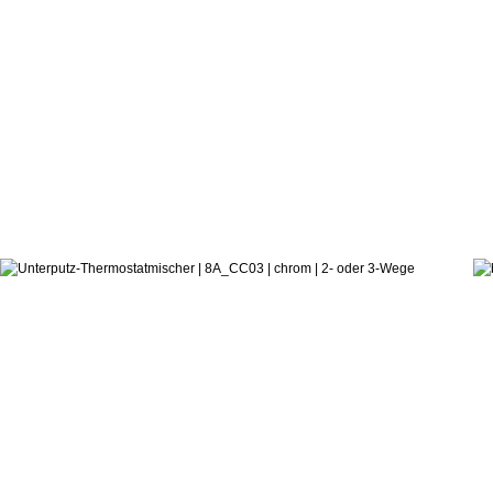
564,0
ab:
tree
2- / 3-Wege Thermostat 8A_(0