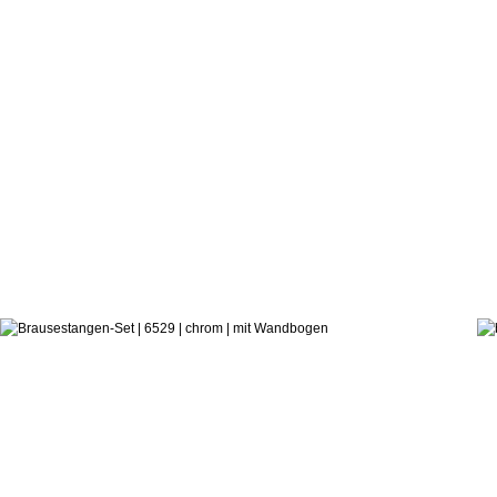
265,3
ab:
treemme
Brausestangen-Set 6529