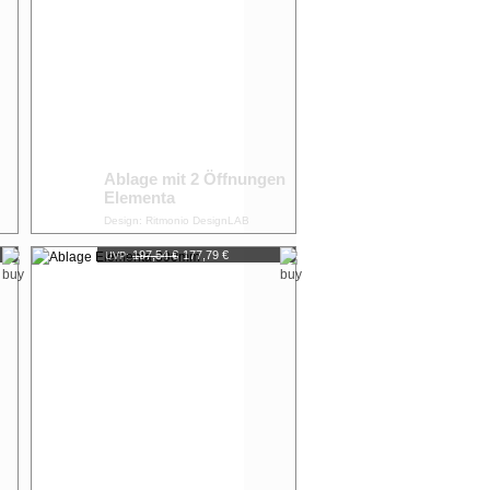
Ablage mit 2 Öffnungen
Elementa
Design: Ritmonio DesignLAB
197,54 €
177,79 €
UVP: