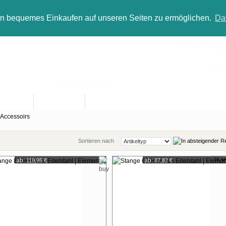
in bequemes Einkaufen auf unseren Seiten zu ermöglichen.
Da
simply add wate
Login
05665 800339
Designer
Bad(t)räume
Sale
Accessoirs
Sortieren nach
Zeige
ab:
ab:
119,95 €
87,82 €