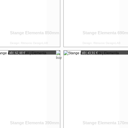
Stange Elementa 850mm
Stange Elementa 690
Design: Ritmonio DesignLAB
Design: Ritmonio DesignLAB
ab:
ab:
52,48 €
43,91 €
Stange Elementa 390mm
Stange Elementa 170