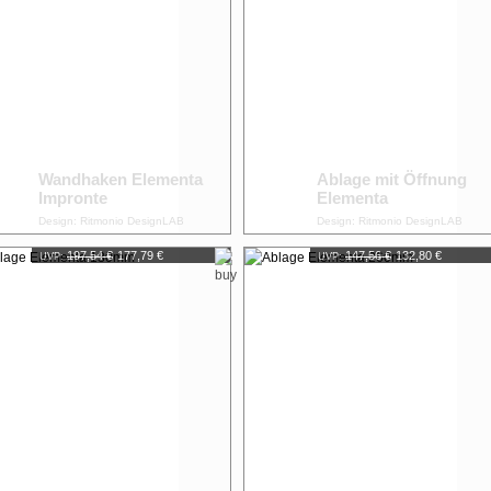
Wandhaken Elementa
Ablage mit Öffnung
Impronte
Elementa
Design: Ritmonio DesignLAB
Design: Ritmonio DesignLAB
197,54 €
177,79 €
147,56 €
132,80 €
UVP:
UVP: