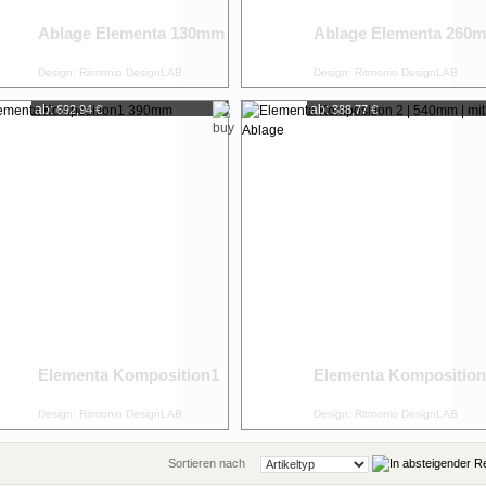
Ablage Elementa 130mm
Ablage Elementa 260
Design: Ritmonio DesignLAB
Design: Ritmonio DesignLAB
ab:
ab:
692,94 €
388,77 €
Elementa Komposition1
Elementa Komposition
Design: Ritmonio DesignLAB
Design: Ritmonio DesignLAB
Sortieren nach