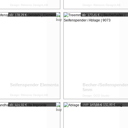
Design: Ritmonio DesignLAB
Design: Ritmonio DesignLAB
ab:
ab:
170,29 €
177,31 €
Seifenspender Elementa
Becher-/Seifenspende
5mm
Design: Ritmonio DesignLAB
Design: OCO Studio
ab:
147,56 €
132,80 €
121,02 €
UVP: