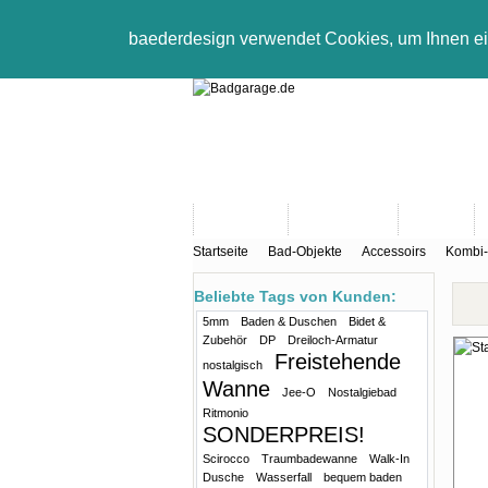
baederdesign verwendet Cookies, um Ihnen e
Neuheiten
Bad-Objekte
Marken
Startseite
Bad-Objekte
Accessoirs
Kombi-
Beliebte Tags von Kunden:
5mm
Baden & Duschen
Bidet &
Zubehör
DP
Dreiloch-Armatur
Freistehende
nostalgisch
Wanne
Jee-O
Nostalgiebad
Ritmonio
SONDERPREIS!
Scirocco
Traumbadewanne
Walk-In
Dusche
Wasserfall
bequem baden