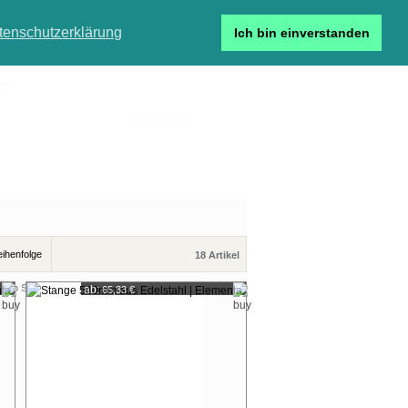
tenschutzerklärung
Ich bin einverstanden
r...
Neukunde
Detailsuche
18 Artikel
pro Seite
ab:
65,33 €