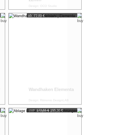
Design: OCO Studio
ab:
72,83 €
r
Wandhaken Elementa
Design: Ritmonio DesignLAB
172,55 €
155,30 €
UVP: