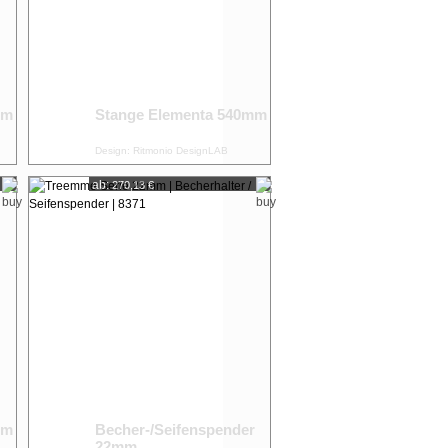
mm
Stange Elementa 540mm
Design: Ritmonio DesignLAB
ab:
270,13 €
mm
Becher-/Seifenspender
22mm