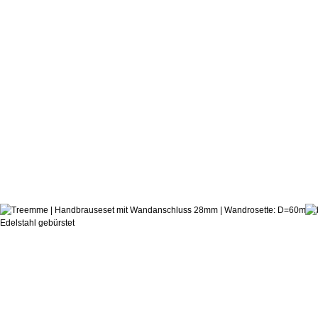
589,0
ab:
Castagnoli & Pisati
Handbrause-Set 28mm