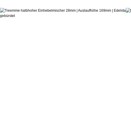
ab:
Castagnoli & Pisati
Einhebelmischer 28mm mid