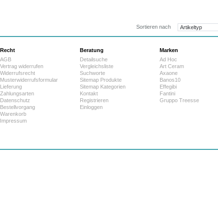
202,3
ab:
Sortieren nach
Recht
Beratung
Marken
AGB
Detailsuche
Ad Hoc
Vertrag widerrufen
Vergleichsliste
Art Ceram
Widerrufsrecht
Suchworte
Axaone
Musterwiderrufsformular
Sitemap Produkte
Banos10
Lieferung
Sitemap Kategorien
Effegibi
Zahlungsarten
Kontakt
Fantini
Datenschutz
Registrieren
Gruppo Treesse
Bestellvorgang
Einloggen
Warenkorb
Impressum