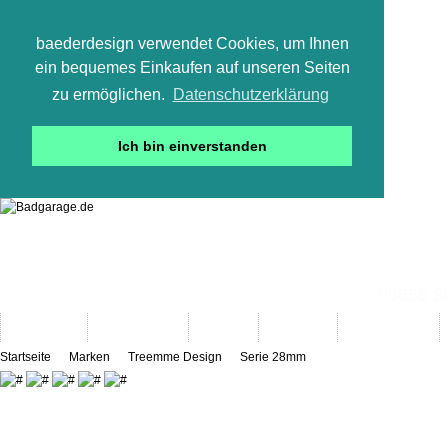
baederdesign verwendet Cookies, um Ihnen
ein bequemes Einkaufen auf unseren Seiten
zu ermöglichen.
Datenschutzerklärung
Ich bin einverstanden
05665 800
Neuheiten
Bad-Objekte
Marken
Designer
Bad(t)räume
Startseite
Marken
Treemme Design
Serie 28mm