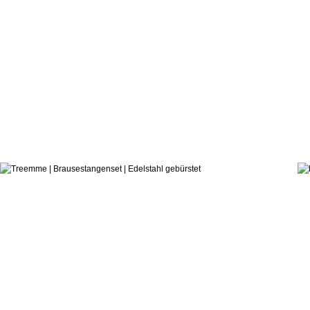
1.293,5
ab:
treemme
Brausestangenset Edelstahl