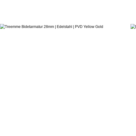
487,9
ab:
Castagnoli & Pisati
Bidetmischer 28mm