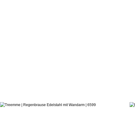
571,2
ab:
treemme
Regenbrause Edelstahl