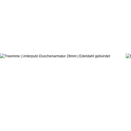
1.514,8
ab:
Castagnoli & Pisati
Duscharmatur 28mm