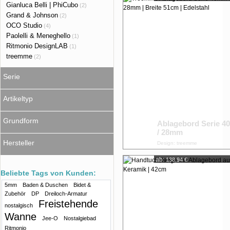
Gianluca Belli | PhiCubo
(2)
Grand & Johnson
(2)
OCO Studio
(4)
Paolelli & Meneghello
(1)
Ritmonio DesignLAB
(1)
treemme
(2)
Serie
Artikeltyp
Grundform
Ablagebord Serie 
/ 28mm
Hersteller
Design: treemme
ab:
138,94 €
Beliebte Tags von Kunden:
5mm
Baden & Duschen
Bidet &
Zubehör
DP
Dreiloch-Armatur
Freistehende
nostalgisch
Wanne
Jee-O
Nostalgiebad
Ritmonio