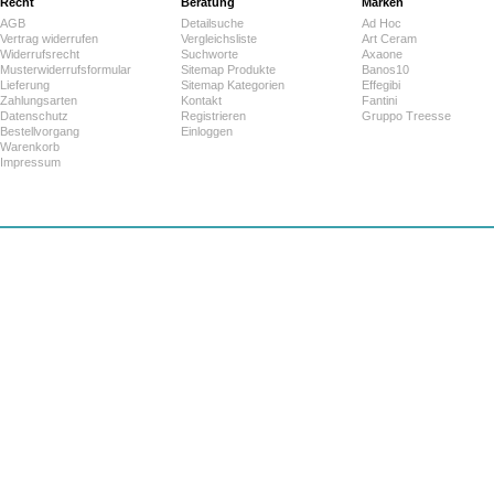
Recht
Beratung
Marken
AGB
Detailsuche
Ad Hoc
Vertrag widerrufen
Vergleichsliste
Art Ceram
Widerrufsrecht
Suchworte
Axaone
Musterwiderrufsformular
Sitemap Produkte
Banos10
Lieferung
Sitemap Kategorien
Effegibi
Zahlungsarten
Kontakt
Fantini
Datenschutz
Registrieren
Gruppo Treesse
Bestellvorgang
Einloggen
Warenkorb
Impressum