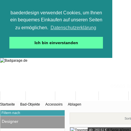
baederdesign verwendet Cookies, um Ihnen
ein bequemes Einkaufen auf unseren Seiten
zu ermöglichen.
Datenschutzerklärung
Ich bin einverstanden
05665 800
Neuheiten
Bad-Objekte
Marken
Designer
Bad(t)räume
Startseite
Bad-Objekte
Accessoirs
Ablagen
Filtern nach
Sort
Designer
ab:
260,61 €