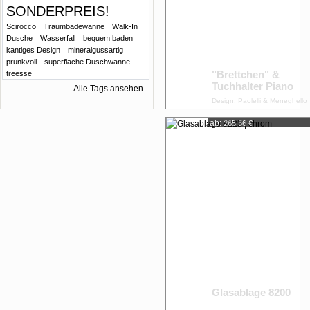
SONDERPREIS!
Scirocco
Traumbadewanne
Walk-In
Dusche
Wasserfall
bequem baden
kantiges Design
mineralgussartig
prunkvoll
superflache Duschwanne
"Brettchen" &
treesse
Tuchhalter Piano
Alle Tags ansehen
Design: Paolelli & Meneghello
ab:
265,56 €
Glasablage 8200