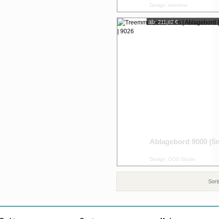
Design: treemme
ab:
211,82 €
Ablagebord 9000 (
Design: OCO Studio
Sort