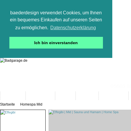
baederdesign verwendet Cookies, um Ihnen
ein bequemes Einkaufen auf unseren Seiten
zu ermöglichen.
Datenschutzerklärung
Ich bin einverstanden
05665 800
Neuheiten
Bad-Objekte
Marken
Designer
Bad(t)räume
Startseite
Homespa Mid