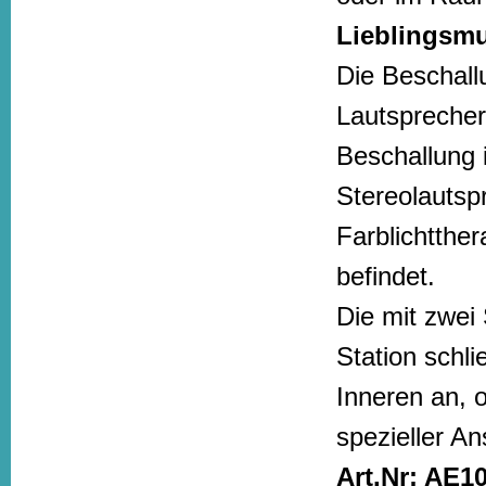
Lieblingsmu
Die Beschall
Lautsprecher,
Beschallung 
Stereolautspr
Farblichtther
befindet.
Die mit zwei
Station schl
Inneren an, o
spezieller A
Art.Nr: AE1