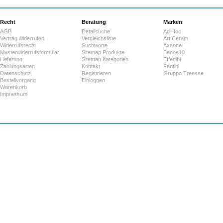
Recht
Beratung
Marken
AGB
Detailsuche
Ad Hoc
Vertrag widerrufen
Vergleichsliste
Art Ceram
Widerrufsrecht
Suchworte
Axaone
Musterwiderrufsformular
Sitemap Produkte
Banos10
Lieferung
Sitemap Kategorien
Effegibi
Zahlungsarten
Kontakt
Fantini
Datenschutz
Registrieren
Gruppo Treesse
Bestellvorgang
Einloggen
Warenkorb
Impressum