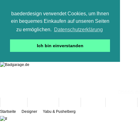
baederdesign verwendet Cookies, um Ihnen
ein bequemes Einkaufen auf unseren Seiten
zu ermöglichen.
Datenschutzerklärung
Ich bin einverstanden
05665 800
Neuheiten
Bad-Objekte
Marken
Designer
Bad(t)räume
Startseite
Designer
Yabu & Pushelberg