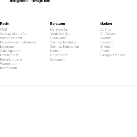
info@baederdesign.info.
Recht
Beratung
Marken
AGB
Detailsuche
Ad Hoc
Vertrag widerrufen
Vergleichsliste
Art Ceram
Widerrufsrecht
Suchworte
Axaone
Musterwiderrufsformular
Sitemap Produkte
Banos10
Lieferung
Sitemap Kategorien
Effegibi
Zahlungsarten
Kontakt
Fantini
Datenschutz
Registrieren
Gruppo Treesse
Bestellvorgang
Einloggen
Warenkorb
Impressum