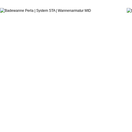
ab:
hauseigenes Designstudio
Badewanne Perla