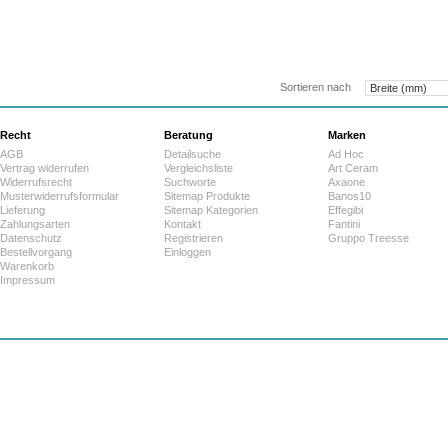
3.113,0
ab:
Sortieren nach
Recht
Beratung
Marken
AGB
Detailsuche
Ad Hoc
Vertrag widerrufen
Vergleichsliste
Art Ceram
Widerrufsrecht
Suchworte
Axaone
Musterwiderrufsformular
Sitemap Produkte
Banos10
Lieferung
Sitemap Kategorien
Effegibi
Zahlungsarten
Kontakt
Fantini
Datenschutz
Registrieren
Gruppo Treesse
Bestellvorgang
Einloggen
Warenkorb
Impressum