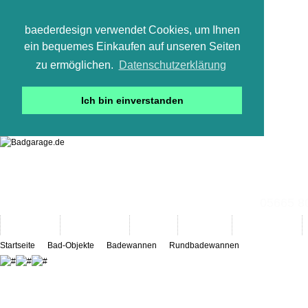
baederdesign verwendet Cookies, um Ihnen
ein bequemes Einkaufen auf unseren Seiten
zu ermöglichen.
Datenschutzerklärung
Ich bin einverstanden
05665 800
Neuheiten
Bad-Objekte
Marken
Designer
Bad(t)räume
Startseite
Bad-Objekte
Badewannen
Rundbadewannen