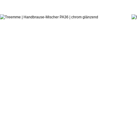
321,3
ab:
Danilo Fedeli
Handbrause-Mischer PA36