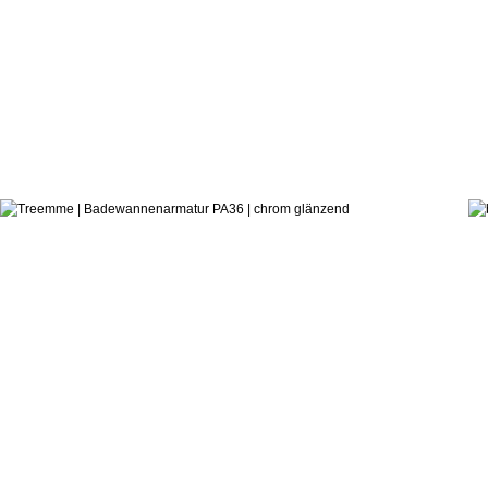
431,9
ab:
Danilo Fedeli
Badewannenarmatur PA36