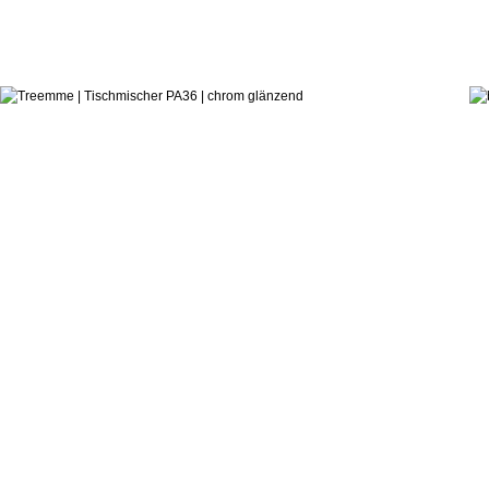
362,9
ab:
Danilo Fedeli
Tischmischer PA36