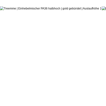
ab:
Danilo Fedeli
Einhebelmischer PA36 (mid)