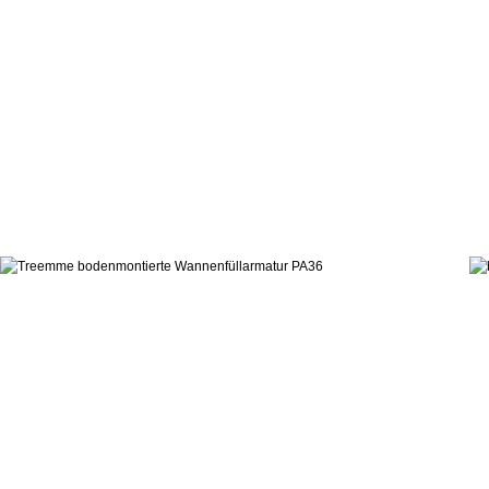
868,7
ab:
Danilo Fedeli
Wannen-Standarmatur PA36