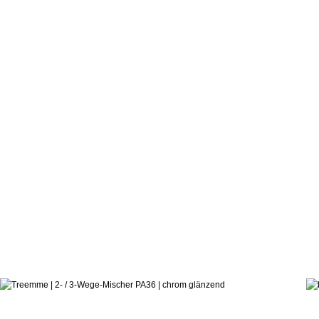
273,7
ab: