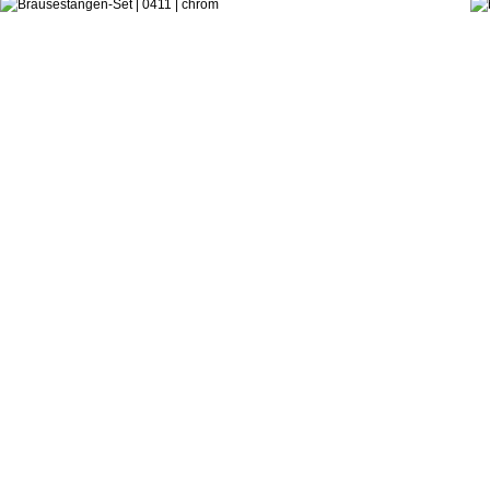
treemme
Brausestangen-Set 0411 (Q)