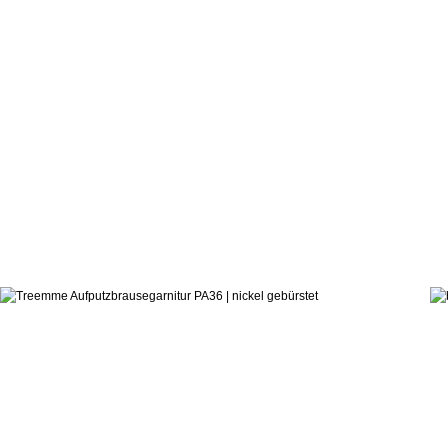
1.844,5
ab:
Danilo Fedeli
Große Aufputzbrause PA36