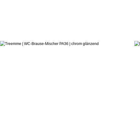
188,0
ab:
Danilo Fedeli
WC-Brause-Mischer PA36