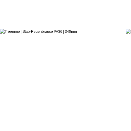
456,9
ab:
Danilo Fedeli
Stab-Regenbrause PA36