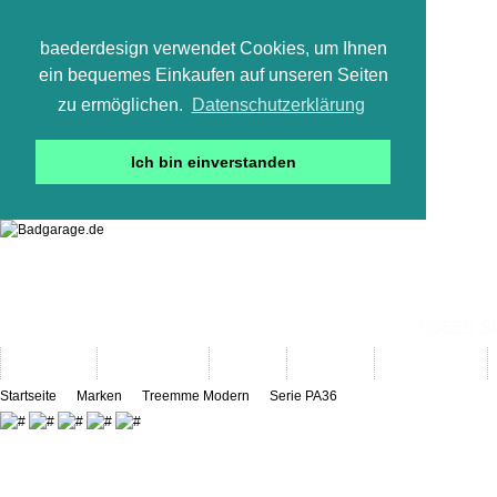
baederdesign verwendet Cookies, um Ihnen
ein bequemes Einkaufen auf unseren Seiten
zu ermöglichen.
Datenschutzerklärung
Ich bin einverstanden
05665 800
Neuheiten
Bad-Objekte
Marken
Designer
Bad(t)räume
Startseite
Marken
Treemme Modern
Serie PA36