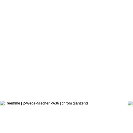
1.775,4
ab:
Danilo Fede
2-Wege Unterputzmischer PA3