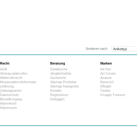
321,3
ab:
Sortieren nach
Recht
Beratung
Marken
AGB
Detailsuche
Ad Hoc
Vertrag widerrufen
Vergleichsliste
Art Ceram
Widerrufsrecht
Suchworte
Axaone
Musterwiderrufsformular
Sitemap Produkte
Banos10
Lieferung
Sitemap Kategorien
Effegibi
Zahlungsarten
Kontakt
Fantini
Datenschutz
Registrieren
Gruppo Treesse
Bestellvorgang
Einloggen
Warenkorb
Impressum