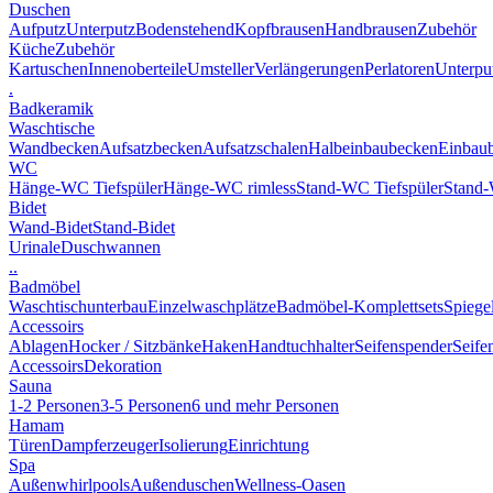
Duschen
Aufputz
Unterputz
Bodenstehend
Kopfbrausen
Handbrausen
Zubehör
Küche
Zubehör
Kartuschen
Innenoberteile
Umsteller
Verlängerungen
Perlatoren
Unterput
.
Badkeramik
Waschtische
Wandbecken
Aufsatzbecken
Aufsatzschalen
Halbeinbaubecken
Einbau
WC
Hänge-WC Tiefspüler
Hänge-WC rimless
Stand-WC Tiefspüler
Stand-
Bidet
Wand-Bidet
Stand-Bidet
Urinale
Duschwannen
..
Badmöbel
Waschtischunterbau
Einzelwaschplätze
Badmöbel-Komplettsets
Spiege
Accessoirs
Ablagen
Hocker / Sitzbänke
Haken
Handtuchhalter
Seifenspender
Seife
Accessoirs
Dekoration
Sauna
1-2 Personen
3-5 Personen
6 und mehr Personen
Hamam
Türen
Dampferzeuger
Isolierung
Einrichtung
Spa
Außenwhirlpools
Außenduschen
Wellness-Oasen