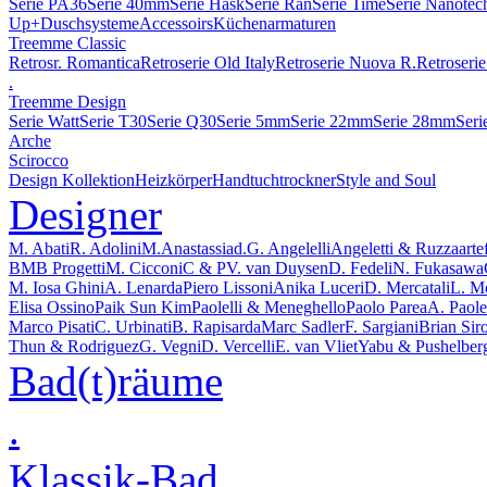
Serie PA36
Serie 40mm
Serie Hask
Serie Ran
Serie Time
Serie Nanotec
Up+
Duschsysteme
Accessoirs
Küchenarmaturen
Treemme Classic
Retrosr. Romantica
Retroserie Old Italy
Retroserie Nuova R.
Retroserie
.
Treemme Design
Serie Watt
Serie T30
Serie Q30
Serie 5mm
Serie 22mm
Serie 28mm
Seri
Arche
Scirocco
Design Kollektion
Heizkörper
Handtuchtrockner
Style and Soul
Designer
M. Abati
R. Adolini
M.Anastassiad.
G. Angelelli
Angeletti & Ruzza
arte
BMB Progetti
M. Cicconi
C & P
V. van Duysen
D. Fedeli
N. Fukasawa
M. Iosa Ghini
A. Lenarda
Piero Lissoni
Anika Luceri
D. Mercatali
L. M
Elisa Ossino
Paik Sun Kim
Paolelli & Meneghello
Paolo Parea
A. Paolel
Marco Pisati
C. Urbinati
B. Rapisarda
Marc Sadler
F. Sargiani
Brian Sir
Thun & Rodriguez
G. Vegni
D. Vercelli
E. van Vliet
Yabu & Pushelber
Bad(t)räume
.
Klassik-Bad