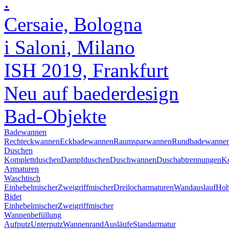
.
Cersaie, Bologna
i Saloni, Milano
ISH 2019, Frankfurt
Neu auf baederdesign
Bad-Objekte
Badewannen
Rechteckwannen
Eckbadewannen
Raumsparwannen
Rundbadewanne
Duschen
Komplettduschen
Dampfduschen
Duschwannen
Duschabtrennungen
Ko
Armaturen
Waschtisch
Einhebelmischer
Zweigriffmischer
Dreilocharmaturen
Wandauslauf
Hoh
Bidet
Einhebelmischer
Zweigriffmischer
Wannenbefüllung
Aufputz
Unterputz
Wannenrand
Ausläufe
Standarmatur