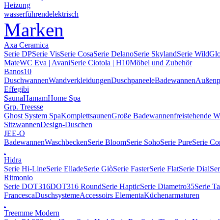
Heizung
wasserführend
elektrisch
Marken
Axa Ceramica
Serie DP
Serie Vis
Serie Cosa
Serie Delano
Serie Skyland
Serie Wild
Gl
Mate
WC Eva | Avani
Serie Ciotola | H10
Möbel und Zubehör
Banos10
Duschwannen
Wandverkleidungen
Duschpaneele
Badewannen
Außenp
Effegibi
Sauna
Hamam
Home Spa
Grp. Treesse
Ghost System Spa
Komplettsaunen
Große Badewannen
freistehende 
Sitzwannen
Design-Duschen
JEE-O
Badewannen
Waschbecken
Serie Bloom
Serie Soho
Serie Pure
Serie Co
.
Hidra
Serie Hi-Line
Serie Ellade
Serie Giò
Serie Faster
Serie Flat
Serie Dial
Ser
Ritmonio
Serie DOT316
DOT316 Round
Serie Haptic
Serie Diametro35
Serie T
Francesca
Duschsysteme
Accessoirs Elementa
Küchenarmaturen
.
Treemme Modern