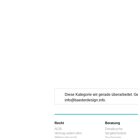
Diese Kategorie wir gerade überarbeitet. Ge
info@baederdesign.info.
Recht
Beratung
AGB
Detailsuche
Vertrag widerrufen
Vergleichsliste
Widerrufsrecht
Suchworte