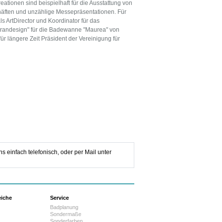
tionen sind beispielhaft für die Ausstattung von
äften und unzählige Messepräsentationen. Für
s ArtDirector und Koordinator für das
randesign" für die Badewanne "Maurea" von
r längere Zeit Präsident der Vereinigung für
s einfach telefonisch, oder per Mail unter
eiche
Service
Badplanung
Sondermaße
Sonderfarben