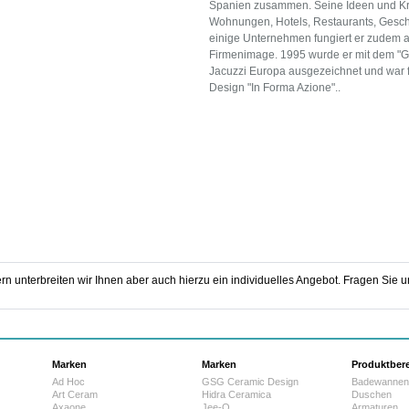
Spanien zusammen. Seine Ideen und Krea
Wohnungen, Hotels, Restaurants, Gesch
einige Unternehmen fungiert er zudem al
Firmenimage. 1995 wurde er mit dem "G
Jacuzzi Europa ausgezeichnet und war fü
Design "In Forma Azione"..
rn unterbreiten wir Ihnen aber auch hierzu ein individuelles Angebot. Fragen Sie un
Marken
Marken
Produktber
Ad Hoc
GSG Ceramic Design
Badewannen
Art Ceram
Hidra Ceramica
Duschen
Axaone
Jee-O
Armaturen