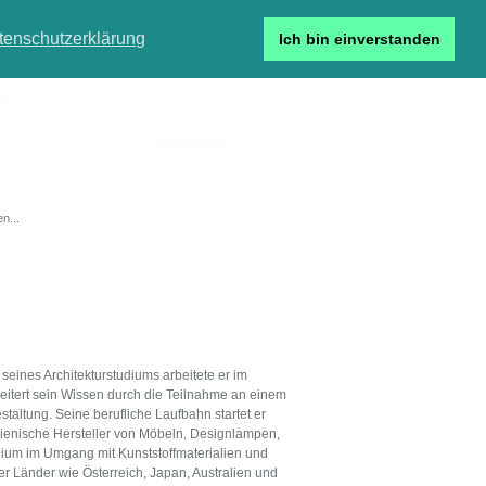
tenschutzerklärung
Ich bin einverstanden
r...
Neukunde
Detailsuche
seines Architekturstudiums arbeitete er im
eitert sein Wissen durch die Teilnahme an einem
taltung. Seine berufliche Laufbahn startet er
alienische Hersteller von Möbeln, Designlampen,
dium im Umgang mit Kunststoffmaterialien und
r Länder wie Österreich, Japan, Australien und