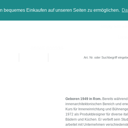
in bequemes Einkaufen auf unseren Seiten zu ermöglichen.
Da
simply add wate
Login
05665 800339
Designer
Bad(t)räume
Sale
Geboren 1949 in Rom.
Bereits während 
innenarchitektonischen Bereich und erw
Kurs für Inneneinrichtung und Bühnenges
1972 als Produktdesigner für diverse it
Bädern und Küchen. Er vertieft sein Stu
arbeitet mit Unternehmen verschiedenste