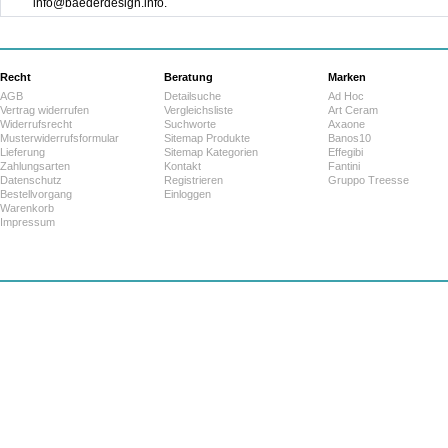
info@baederdesign.info.
Recht
Beratung
Marken
AGB
Detailsuche
Ad Hoc
Vertrag widerrufen
Vergleichsliste
Art Ceram
Widerrufsrecht
Suchworte
Axaone
Musterwiderrufsformular
Sitemap Produkte
Banos10
Lieferung
Sitemap Kategorien
Effegibi
Zahlungsarten
Kontakt
Fantini
Datenschutz
Registrieren
Gruppo Treesse
Bestellvorgang
Einloggen
Warenkorb
Impressum