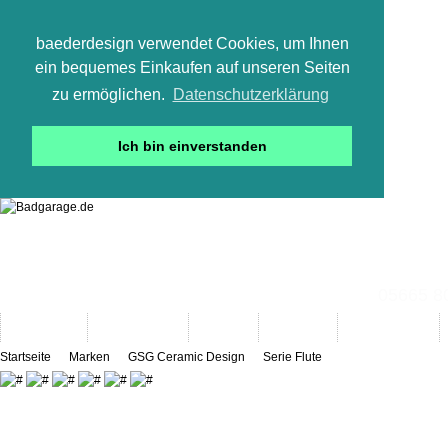
baederdesign verwendet Cookies, um Ihnen
ein bequemes Einkaufen auf unseren Seiten
zu ermöglichen.
Datenschutzerklärung
Ich bin einverstanden
05665 800
Neuheiten
Bad-Objekte
Marken
Designer
Bad(t)räume
Startseite
Marken
GSG Ceramic Design
Serie Flute