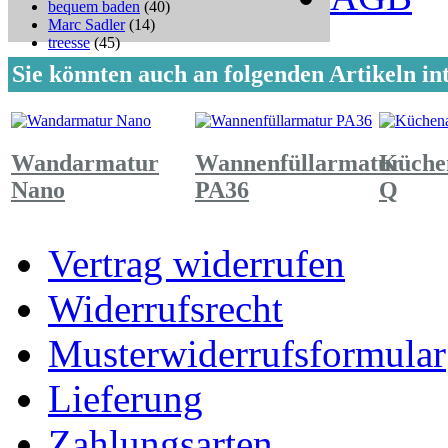
bequem baden
(40)
Marc Sadler
(14)
treesse
(45)
Sie könnten auch an folgenden Artikeln int
Wandarmatur
Wannenfüllarmatur
Küche
Nano
PA36
Q
Vertrag widerrufen
Widerrufsrecht
Musterwiderrufsformular
Lieferung
Zahlungsarten