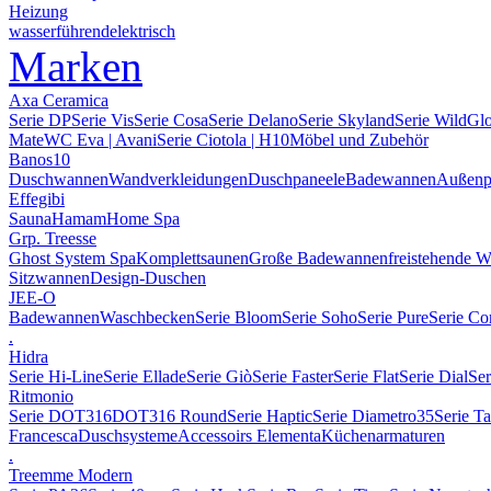
Heizung
wasserführend
elektrisch
Marken
Axa Ceramica
Serie DP
Serie Vis
Serie Cosa
Serie Delano
Serie Skyland
Serie Wild
Gl
Mate
WC Eva | Avani
Serie Ciotola | H10
Möbel und Zubehör
Banos10
Duschwannen
Wandverkleidungen
Duschpaneele
Badewannen
Außenp
Effegibi
Sauna
Hamam
Home Spa
Grp. Treesse
Ghost System Spa
Komplettsaunen
Große Badewannen
freistehende 
Sitzwannen
Design-Duschen
JEE-O
Badewannen
Waschbecken
Serie Bloom
Serie Soho
Serie Pure
Serie Co
.
Hidra
Serie Hi-Line
Serie Ellade
Serie Giò
Serie Faster
Serie Flat
Serie Dial
Ser
Ritmonio
Serie DOT316
DOT316 Round
Serie Haptic
Serie Diametro35
Serie T
Francesca
Duschsysteme
Accessoirs Elementa
Küchenarmaturen
.
Treemme Modern