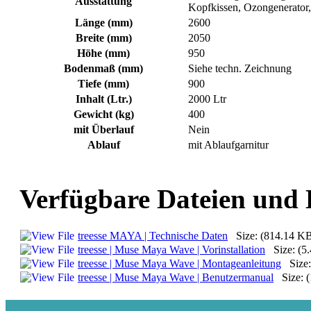
Ausstattung
Kopfkissen, Ozongenerator,
Länge (mm)
2600
Breite (mm)
2050
Höhe (mm)
950
Bodenmaß (mm)
Siehe techn. Zeichnung
Tiefe (mm)
900
Inhalt (Ltr.)
2000 Ltr
Gewicht (kg)
400
mit Überlauf
Nein
Ablauf
mit Ablaufgarnitur
Verfügbare Dateien und
treesse MAYA | Technische Daten
Size: (814.14 K
treesse | Muse Maya Wave | Vorinstallation
Size: (5
treesse | Muse Maya Wave | Montageanleitung
Size:
treesse | Muse Maya Wave | Benutzermanual
Size: (