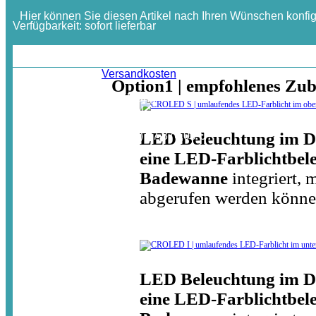
Hier können Sie diesen Artikel nach Ihren Wünschen konfig
Verfügbarkeit:
sofort lieferbar
ab:
20.677,44 €
Inkl. MwSt. / zzgl.
Versandkosten
Option1 | empfohlenes Zu
In der gewählten Ausführung
erhalten Sie diesen Artikel
inkl. MwSt.
jetzt für nur:
LED Beleuchtung im D
(zuzügl.Auslandsversand)
17.376,00 €
eine LED-Farblichtbele
Badewanne
integriert,
abgerufen werden könne
LED Beleuchtung im D
eine LED-Farblichtbele