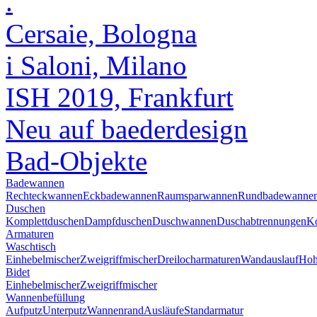
.
Cersaie, Bologna
i Saloni, Milano
ISH 2019, Frankfurt
Neu auf baederdesign
Bad-Objekte
Badewannen
Rechteckwannen
Eckbadewannen
Raumsparwannen
Rundbadewanne
Duschen
Komplettduschen
Dampfduschen
Duschwannen
Duschabtrennungen
Ko
Armaturen
Waschtisch
Einhebelmischer
Zweigriffmischer
Dreilocharmaturen
Wandauslauf
Hoh
Bidet
Einhebelmischer
Zweigriffmischer
Wannenbefüllung
Aufputz
Unterputz
Wannenrand
Ausläufe
Standarmatur