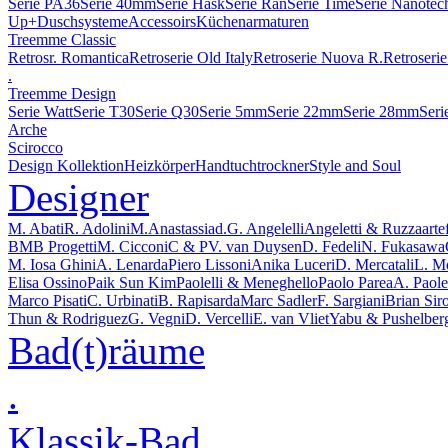
Serie PA36
Serie 40mm
Serie Hask
Serie Ran
Serie Time
Serie Nanotec
Up+
Duschsysteme
Accessoirs
Küchenarmaturen
Treemme Classic
Retrosr. Romantica
Retroserie Old Italy
Retroserie Nuova R.
Retroserie
.
Treemme Design
Serie Watt
Serie T30
Serie Q30
Serie 5mm
Serie 22mm
Serie 28mm
Seri
Arche
Scirocco
Design Kollektion
Heizkörper
Handtuchtrockner
Style and Soul
Designer
M. Abati
R. Adolini
M.Anastassiad.
G. Angelelli
Angeletti & Ruzza
arte
BMB Progetti
M. Cicconi
C & P
V. van Duysen
D. Fedeli
N. Fukasawa
M. Iosa Ghini
A. Lenarda
Piero Lissoni
Anika Luceri
D. Mercatali
L. M
Elisa Ossino
Paik Sun Kim
Paolelli & Meneghello
Paolo Parea
A. Paolel
Marco Pisati
C. Urbinati
B. Rapisarda
Marc Sadler
F. Sargiani
Brian Sir
Thun & Rodriguez
G. Vegni
D. Vercelli
E. van Vliet
Yabu & Pushelber
Bad(t)räume
.
Klassik-Bad