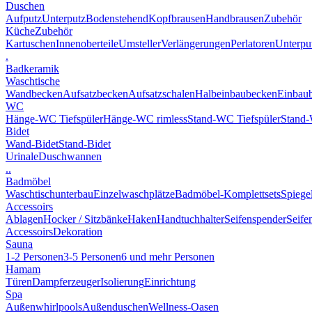
Duschen
Aufputz
Unterputz
Bodenstehend
Kopfbrausen
Handbrausen
Zubehör
Küche
Zubehör
Kartuschen
Innenoberteile
Umsteller
Verlängerungen
Perlatoren
Unterput
.
Badkeramik
Waschtische
Wandbecken
Aufsatzbecken
Aufsatzschalen
Halbeinbaubecken
Einbau
WC
Hänge-WC Tiefspüler
Hänge-WC rimless
Stand-WC Tiefspüler
Stand-
Bidet
Wand-Bidet
Stand-Bidet
Urinale
Duschwannen
..
Badmöbel
Waschtischunterbau
Einzelwaschplätze
Badmöbel-Komplettsets
Spiege
Accessoirs
Ablagen
Hocker / Sitzbänke
Haken
Handtuchhalter
Seifenspender
Seife
Accessoirs
Dekoration
Sauna
1-2 Personen
3-5 Personen
6 und mehr Personen
Hamam
Türen
Dampferzeuger
Isolierung
Einrichtung
Spa
Außenwhirlpools
Außenduschen
Wellness-Oasen