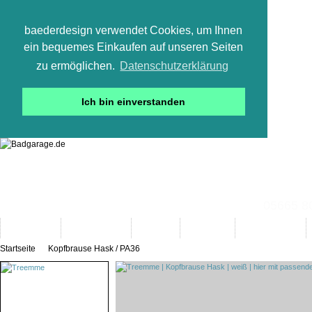
baederdesign verwendet Cookies, um Ihnen
ein bequemes Einkaufen auf unseren Seiten
zu ermöglichen.
Datenschutzerklärung
Ich bin einverstanden
05665 800
Neuheiten
Bad-Objekte
Marken
Designer
Bad(t)räume
Startseite
Kopfbrause Hask / PA36