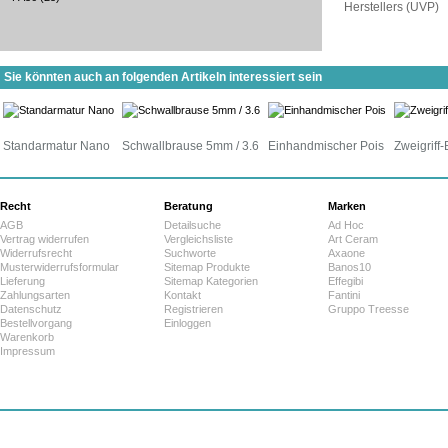
Herstellers (UVP)
Sie könnten auch an folgenden Artikeln interessiert sein
Standarmatur Nano
Schwallbrause 5mm / 3.6
Einhandmischer Pois
Zweigriff-
Recht
Beratung
Marken
AGB
Detailsuche
Ad Hoc
Vertrag widerrufen
Vergleichsliste
Art Ceram
Widerrufsrecht
Suchworte
Axaone
Musterwiderrufsformular
Sitemap Produkte
Banos10
Lieferung
Sitemap Kategorien
Effegibi
Zahlungsarten
Kontakt
Fantini
Datenschutz
Registrieren
Gruppo Treesse
Bestellvorgang
Einloggen
Warenkorb
Impressum