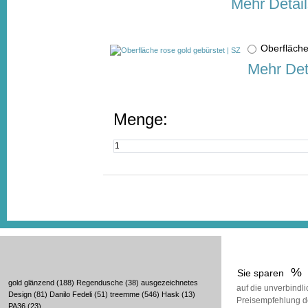
Mehr Detail
Oberfläche
Mehr Det
Menge:
%
Sie sparen
gold glänzend
(188)
Regendusche
(38)
ausgezeichnetes
auf die unverbindl
Design
(81)
Danilo Fedeli
(51)
treemme
(546)
Hask
(13)
Preisempfehlung d
PA36
(23)