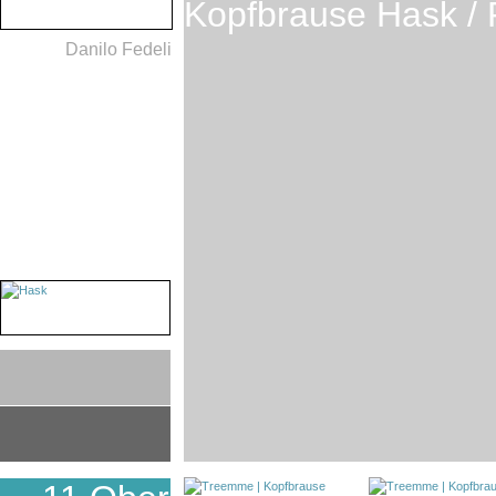
Kopfbrause Hask /
Danilo Fedeli