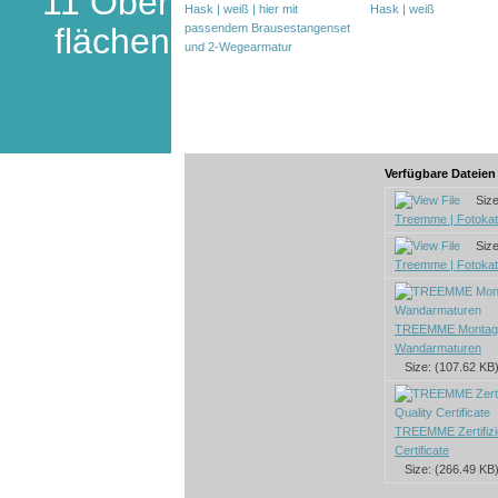
11 Ober
flächen
Verfügbare Dateie
Size:
Treemme | Fotokat
Size:
Treemme | Fotokat
TREEMME Montage
Wandarmaturen
Size: (107.62 KB
TREEMME Zertifizie
Certificate
Size: (266.49 KB