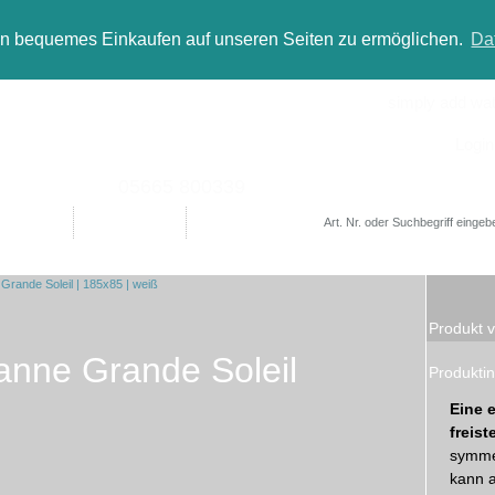
in bequemes Einkaufen auf unseren Seiten zu ermöglichen.
Da
simply add wate
Login
05665 800339
Designer
Bad(t)räume
Sale
Produkt v
nne Grande Soleil
Produktin
Eine 
freis
symme
kann 