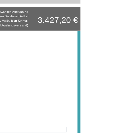
gewählten Ausführung
ten Sie diesen Artikel
3.427,20 €
l. MwSt.
jetzt für nur:
l.Auslandsversand)