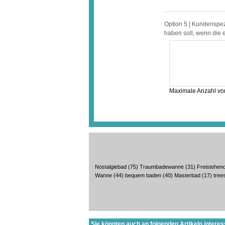
Option 5 | Kundenspe
haben soll, wenn die 
Maximale Anzahl von
Nostalgiebad
(75)
Traumbadewanne
(31)
Freistehen
Wanne
(44)
bequem baden
(40)
Masterbad
(17)
tree
Sie könnten auch an folgenden Artikeln interess