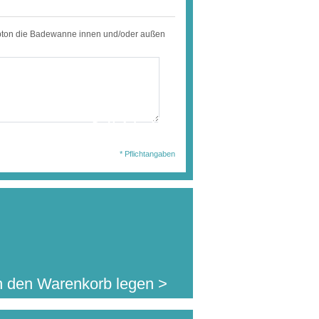
rbton die Badewanne innen und/oder außen
wählten Ausführung
en Sie diesen Artikel
3.427,20 €
. MwSt.
jetzt für nur:
l.Auslandsversand)
* Pflichtangaben
n den Warenkorb legen >