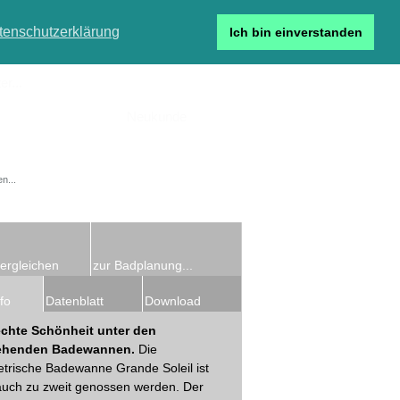
tenschutzerklärung
Ich bin einverstanden
r...
Neukunde
Detailsuche
ergleichen
zur Badplanung...
fo
Datenblatt
Download
echte Schönheit unter den
tehenden Badewannen.
Die
trische Badewanne Grande Soleil ist
auch zu zweit genossen werden. Der