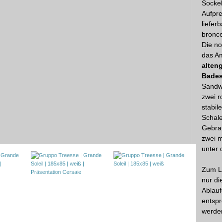
Sockel
Aufpr
liefer
bronce
Die no
das A
alten
Bade
Sandwi
zwei r
stabil
Schale
Gebra
zwei m
unter 
Zum L
nur d
Ablauf
entspr
werde