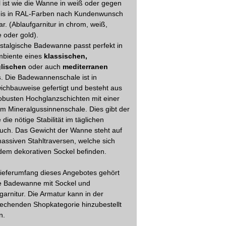
 ist wie die Wanne in weiß oder gegen
eis in RAL-Farben nach Kundenwunsch
bar. (Ablaufgarnitur in chrom, weiß,
 oder gold).
stalgische Badewanne passt perfekt in
mbiente eines
klassischen,
glischen
oder auch
mediterranen
s
. Die Badewannenschale ist in
chbauweise gefertigt und besteht aus
obusten Hochglanzschichten mit einer
em Mineralgussinnenschale. Dies gibt der
 die nötige Stabilität im täglichen
uch. Das Gewicht der Wanne steht auf
assiven Stahltraversen, welche sich
dem dekorativen Sockel befinden.
ieferumfang dieses Angebotes gehört
ie Badewanne mit Sockel und
garnitur. Die Armatur kann in der
echenden Shopkategorie hinzubestellt
n.