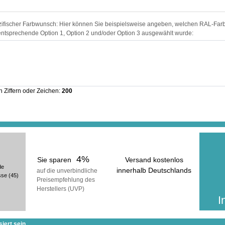
zifischer Farbwunsch: Hier können Sie beispielsweise angeben, welchen RAL-Fa
entsprechende Option 1, Option 2 und/oder Option 3 ausgewählt wurde:
In der ge
erhalt
inkl
 Ziffern oder Zeichen:
200
(zuzüg
4%
Sie sparen
Versand kostenlos
de
innerhalb Deutschlands
auf die unverbindliche
sse
(45)
Preisempfehlung des
voraussichtliche Lieferzeit:
Herstellers (UVP)
25 Werktage
I
iert sein