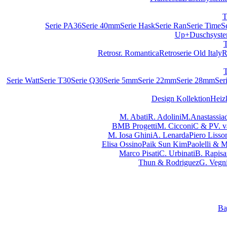
T
Serie PA36
Serie 40mm
Serie Hask
Serie Ran
Serie Time
S
Up+
Duschsyst
Retrosr. Romantica
Retroserie Old Italy
R
Serie Watt
Serie T30
Serie Q30
Serie 5mm
Serie 22mm
Serie 28mm
Ser
Design Kollektion
Heiz
M. Abati
R. Adolini
M.Anastassiad
BMB Progetti
M. Cicconi
C & P
V. 
M. Iosa Ghini
A. Lenarda
Piero Lisso
Elisa Ossino
Paik Sun Kim
Paolelli & 
Marco Pisati
C. Urbinati
B. Rapisa
Thun & Rodriguez
G. Vegn
Ba