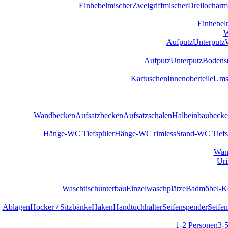
Einhebelmischer
Zweigriffmischer
Dreilocharm
Einhebel
W
Aufputz
Unterputz
Aufputz
Unterputz
Bodens
Kartuschen
Innenoberteile
Umst
Wandbecken
Aufsatzbecken
Aufsatzschalen
Halbeinbaubeck
Hänge-WC Tiefspüler
Hänge-WC rimless
Stand-WC Tiefs
Wan
Uri
Waschtischunterbau
Einzelwaschplätze
Badmöbel-Ko
Ablagen
Hocker / Sitzbänke
Haken
Handtuchhalter
Seifenspender
Seifen
1-2 Personen
3-