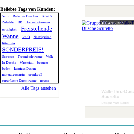
Beliebte Tags von Kunden:
5mm
Baden & Duschen
Bidet &
ab:
Zubehör
DP
Dreiloch-Armatur
4.912,32 €
Freistehende
nostalgisch
Wanne
Jee-O
Nostalgiebad
Ritmonio
SONDERPREIS!
Scirocco
Traumbadewanne
Walk-
In Dusche
Wasserfall
bequem
baden
kantiges Design
mineralgussartig
prunkvoll
superflache Duschwanne
treesse
Alle Tags ansehen
Walk-Thru-Dus
Scuretto
Design: Marc Sadler