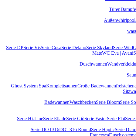
Türen
Dampfe
Außenwhirlpool
wass
Serie DP
Serie Vis
Serie Cosa
Serie Delano
Serie Skyland
Serie Wild
G
Mate
WC Eva | Avani
S
Duschwannen
Wandverkleid
Sau
Ghost System Spa
Komplettsaunen
Große Badewannen
freistehe
Sitzw
Badewannen
Waschbecken
Serie Bloom
Serie S
Serie Hi-Line
Serie Ellade
Serie Giò
Serie Faster
Serie Flat
Serie
Serie DOT316
DOT316 Round
Serie Haptic
Serie Diam
Francesca
Duschsystem