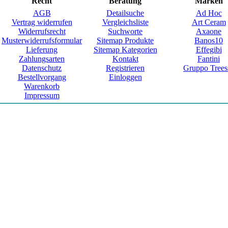
Recht
Beratung
Marken
AGB
Detailsuche
Ad Hoc
Vertrag widerrufen
Vergleichsliste
Art Ceram
Widerrufsrecht
Suchworte
Axaone
Musterwiderrufsformular
Sitemap Produkte
Banos10
Lieferung
Sitemap Kategorien
Effegibi
Zahlungsarten
Kontakt
Fantini
Datenschutz
Registrieren
Gruppo Trees
Bestellvorgang
Einloggen
Warenkorb
Impressum