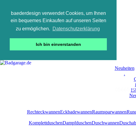
baederdesign verwendet Cookies, um Ihnen
ein bequemes Einkaufen auf unseren Seiten
zu ermöglichen.
Datenschutzerklärung
Ich bin einverstanden
Neuheiten
.
C
05665 800
IS
Neu
Rechteckwannen
Eckbadewannen
Raumsparwannen
Run
Komplettduschen
Dampfduschen
Duschwannen
Duschab