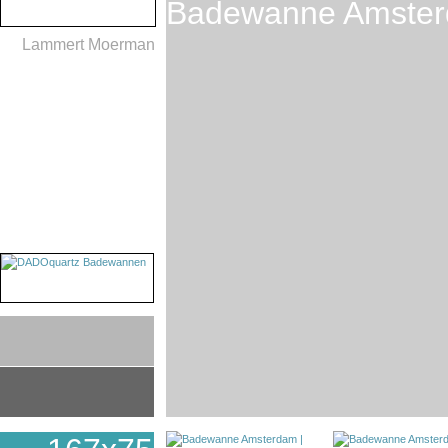
Badewanne Amste
Lammert Moerman