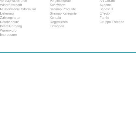
Vertrag widerrufen
Vergleichsliste
Art Ceram
Widerrufsrecht
Suchworte
Axaone
Musterwiderrufsformular
Sitemap Produkte
Banos10
Lieferung
Sitemap Kategorien
Effegibi
Zahlungsarten
Kontakt
Fantini
Datenschutz
Registrieren
Gruppo Treesse
Bestellvorgang
Einloggen
Warenkorb
Impressum