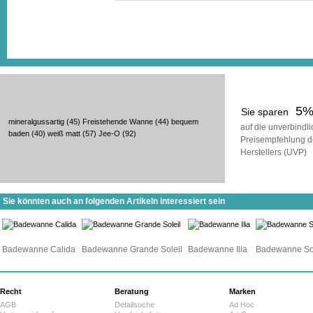
5
Sie sparen
mineralgussartig
(45)
Freistehende Wanne
(44)
bequem
auf die unverbindl
baden
(40)
weiß matt
(57)
Jee-O
(92)
Preisempfehlung d
Herstellers (UVP)
Sie könnten auch an folgenden Artikeln interessiert sein
Badewanne Calida
Badewanne Grande Soleil
Badewanne Ilia
Badewanne S
Recht
Beratung
Marken
AGB
Detailsuche
Ad Hoc