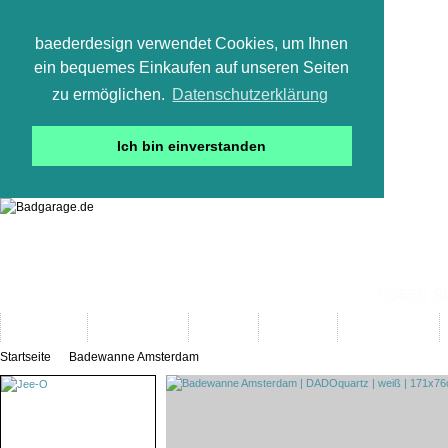
baederdesign verwendet Cookies, um Ihnen
ein bequemes Einkaufen auf unseren Seiten
zu ermöglichen.
Datenschutzerklärung
Ich bin einverstanden
05665 800
Neuheiten
Bad-Objekte
Marken
Designer
Bad(t)räume
Startseite
Badewanne Amsterdam