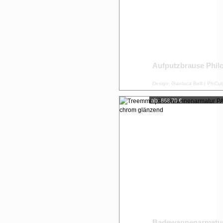
Aufputzbrause Phil
Design: Gianluca Belli | PhiCu
ab:
868,70 €
Badewannenarmatu