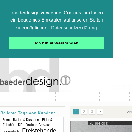
baederdesign verwendet Cookies, um Ihnen
ein bequemes Einkaufen auf unseren Seiten
zu ermöglichen.
Datenschutzerklärung
Ich bin einverstanden
05665 800
Neuheiten
Bad-Objekte
Marken
Designer
Bad(t)räume
1
2
3
Sort
Beliebte Tags von Kunden:
5mm
Baden & Duschen
Bidet &
ab:
999,60 €
Zubehör
DP
Dreiloch-Armatur
Freistehende
nostalgisch