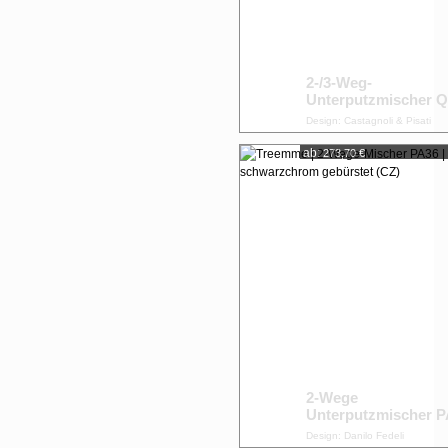
2-/3-Weg-
Unterputzmischer 
Design: Castagnoli & Pisati
ab:
273,70 €
2-Wege
Unterputzmischer 
Design: Danilo Fedeli