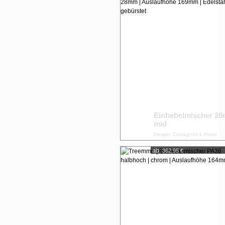
Einhebelmischer 2
mid
Design: Castagnoli & Pisati
ab:
362,95 €