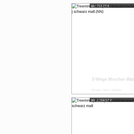
ab:
753,27 €
3-Wege Mischer Wat
Design: Marco Baldini
ab:
2.264,57 €