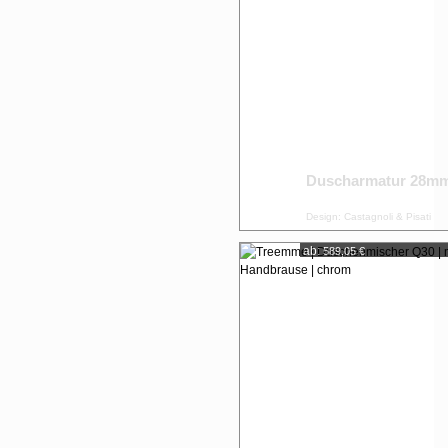
Duscharmatur 28m
Design: Castagnoli & Pisati
ab:
589,05 €