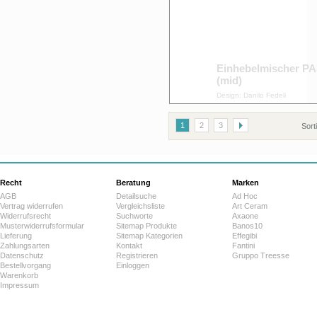
Einhebelmischer PA
(mid)
Design: Danilo Fedeli
1
2
3
Sort
Recht
Beratung
Marken
AGB
Detailsuche
Ad Hoc
Vertrag widerrufen
Vergleichsliste
Art Ceram
Widerrufsrecht
Suchworte
Axaone
Musterwiderrufsformular
Sitemap Produkte
Banos10
Lieferung
Sitemap Kategorien
Effegibi
Zahlungsarten
Kontakt
Fantini
Datenschutz
Registrieren
Gruppo Treesse
Bestellvorgang
Einloggen
Warenkorb
Impressum