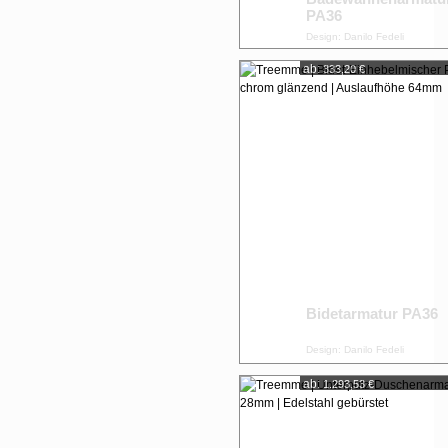
PA36
Design: Danilo Fedeli
ab:
333,20 €
Bidetarmatur PA36
Design: Danilo Fedeli
ab:
1.293,53 €