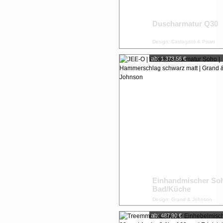
Duscharmatur Q30
Design: Castagnoli & Pisati
ab:
1.373,56 €
Einhandmischer So
Bad/Küche
Design: Grand & Johnson
ab:
487,90 €