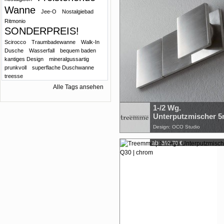
Wanne
Jee-O
Nostalgiebad
Ritmonio
SONDERPREIS!
Scirocco
Traumbadewanne
Walk-In
Dusche
Wasserfall
bequem baden
kantiges Design
mineralgussartig
prunkvoll
superflache Duschwanne
treesse
Alle Tags ansehen
1-/2 Wg.
Unterputzmischer 
Design: OCO Studio
ab:
392,70 €