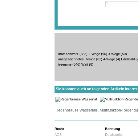
matt schwarz
(383)
2-Wege
(96)
3-Wege
(50)
ausgezeichnetes Design
(81)
4-Wege
(4)
Edelstahl
(
treemme
(546)
Watt
(8)
Sie könnten auch an folgenden Artikeln interess
Regenbrause Wasserfall
Multifunktion-Regend
Recht
Beratung
AGB
Detailsuche