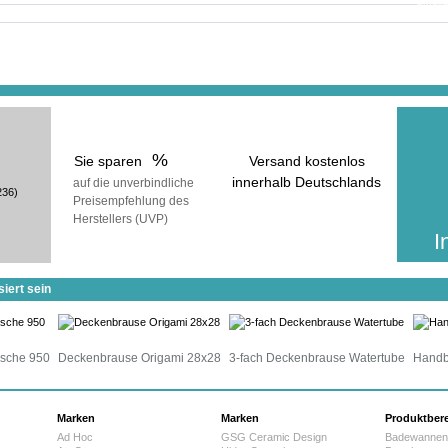
erhalt
inkl
(zuzüg
%
Sie sparen
Versand kostenlos
innerhalb Deutschlands
auf die unverbindliche
236)
Preisempfehlung des
voraussichtliche Lieferzeit:
Herstellers (UVP)
25 Werktage
I
iert sein
usche 950
Deckenbrause Origami 28x28
3-fach Deckenbrause Watertube
Handb
Marken
Marken
Produktber
Ad Hoc
GSG Ceramic Design
Badewannen