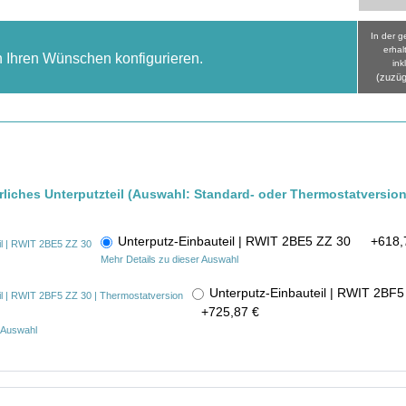
In der 
erhal
h Ihren Wünschen konfigurieren.
ink
(zuzüg
erliches Unterputzteil (Auswahl: Standard- oder Thermostatversion
Unterputz-Einbauteil | RWIT 2BE5 ZZ 30
+
618,
Mehr Details zu dieser Auswahl
Unterputz-Einbauteil | RWIT 2BF
+
725,87 €
r Auswahl