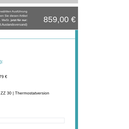
gewählten Ausführung
ten Sie diesen Artikel
859,00 €
l. MwSt.
jetzt für nur:
l.Auslandsversand)
):
79 €
5 ZZ 30 | Thermostatversion