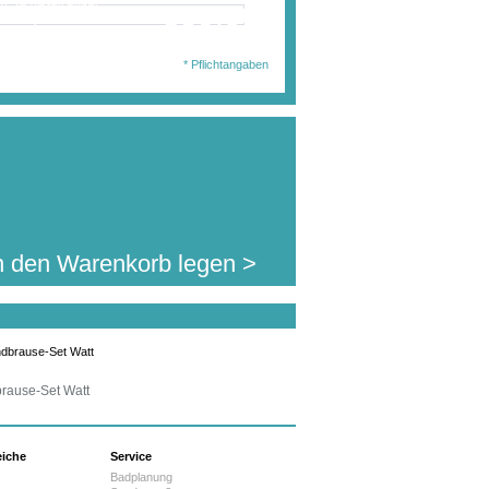
en Sie diesen Artikel
859,00 €
. MwSt.
jetzt für nur:
l.Auslandsversand)
* Pflichtangaben
n den Warenkorb legen >
rause-Set Watt
eiche
Service
Badplanung