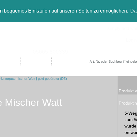
in bequemes Einkaufen auf unseren Seiten zu ermöglichen.
Da
simply add wate
Login
05665 800339
Designer
Bad(t)räume
Sale
Produkt v
 Mischer Watt
Produktin
5-Weg
zum W
wurde 
entwor