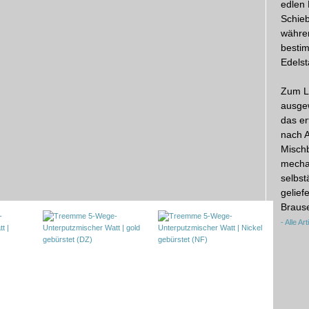
edlen 
Schie
währe
bestim
Edelst
Zum Li
ausgew
das er
nach A
Mischb
mechan
selbs
gelief
Brause
- Alle A