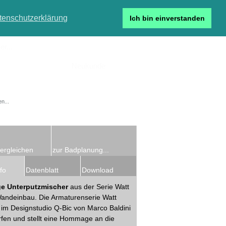
tenschutzerklärung
Ich bin einverstanden
r...
Neukunde
Detailsuche
ergleichen
zur Badplanung...
fo
Datenblatt
Download
e Unterputzmischer
aus der Serie Watt
andeinbau. Die Armaturenserie Watt
im Designstudio Q-Bic von Marco Baldini
fen und stellt eine Hommage an die