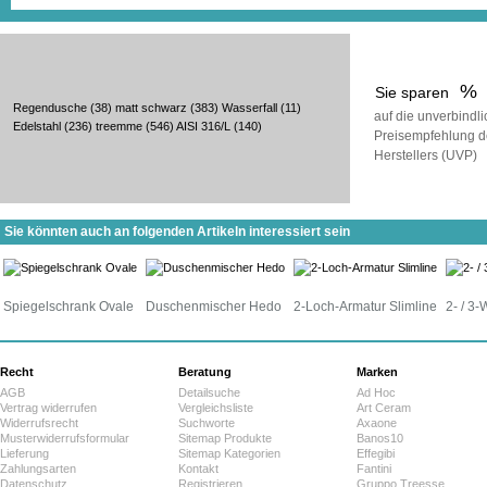
%
Sie sparen
Regendusche
(38)
matt schwarz
(383)
Wasserfall
(11)
auf die unverbindl
Edelstahl
(236)
treemme
(546)
AISI 316/L
(140)
Preisempfehlung d
Herstellers (UVP)
Sie könnten auch an folgenden Artikeln interessiert sein
Spiegelschrank Ovale
Duschenmischer Hedo
2-Loch-Armatur Slimline
2- / 3
Recht
Beratung
Marken
AGB
Detailsuche
Ad Hoc
Vertrag widerrufen
Vergleichsliste
Art Ceram
Widerrufsrecht
Suchworte
Axaone
Musterwiderrufsformular
Sitemap Produkte
Banos10
Lieferung
Sitemap Kategorien
Effegibi
Zahlungsarten
Kontakt
Fantini
Datenschutz
Registrieren
Gruppo Treesse