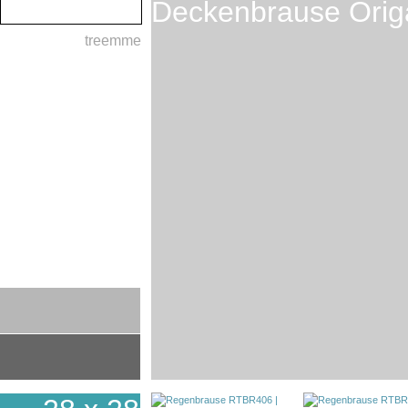
Deckenbrause Orig
treemme