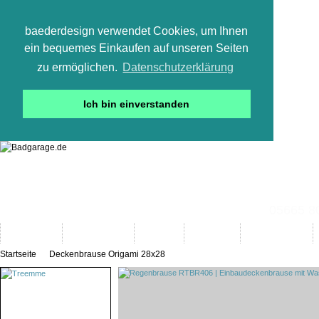
baederdesign verwendet Cookies, um Ihnen
ein bequemes Einkaufen auf unseren Seiten
zu ermöglichen.
Datenschutzerklärung
Ich bin einverstanden
05665 800
Neuheiten
Bad-Objekte
Marken
Designer
Bad(t)räume
Startseite
Deckenbrause Origami 28x28