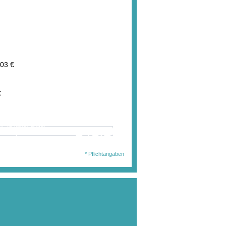
03 €
€
wählten Ausführung
en Sie diesen Artikel
241,20 €
. MwSt.
jetzt für nur:
l.Auslandsversand)
* Pflichtangaben