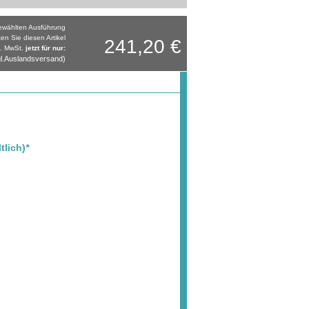
gewählten Ausführung
ten Sie diesen Artikel
241,20 €
l. MwSt.
jetzt für nur:
l.Auslandsversand)
tlich)
*