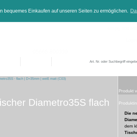
in bequemes Einkaufen auf unseren Seiten zu ermöglichen.
Da
simply add wate
Login
05665 800339
Designer
Bad(t)räume
Sale
Produkt v
ischer Diametro35S flach
Produktin
Die n
Diame
dem kl
Tisch