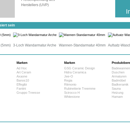
voraussichtliche Lieferzeit:
Herstellers (UVP)
25 Werktage
I
iert sein
 (5mm)
3-Loch Wandarmatur Arche
Wannen-Standarmatur 40mm
Aufsatz-Wasc
Marken
Marken
Produktber
Ad Hoc
GSG Ceramic Design
Badewannen
Art Ceram
Hidra Ceramica
Duschen
Axaone
Jee-O
Armaturen
Banos10
Regia
Badmöbel
Effegibi
Ritmonio
Badkeramik
Fantini
Rubinetterie Treemme
Sauna
Gruppo Treesse
Scirocco H
Heizung
Whitestone
Hamam