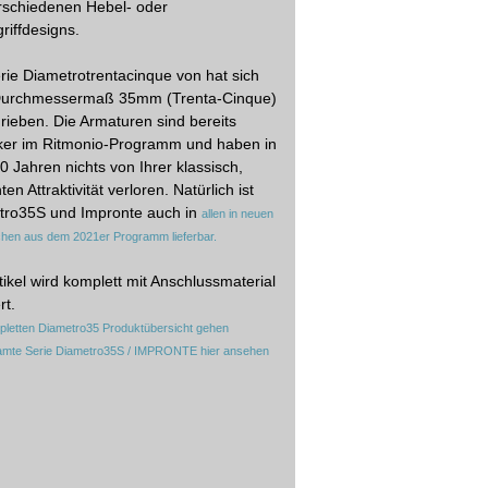
rschiedenen Hebel- oder
riffdesigns.
rie Diametrotrentacinque von hat sich
urchmessermaß 35mm (Trenta-Cinque)
rieben. Die Armaturen sind bereits
iker im Ritmonio-Programm und haben in
0 Jahren nichts von Ihrer klassisch,
ten Attraktivität verloren. Natürlich ist
tro35S und Impronte auch in
allen in neuen
chen aus dem 2021er Programm lieferbar.
tikel wird komplett mit Anschlussmaterial
rt.
pletten Diametro35 Produktübersicht gehen
amte Serie Diametro35S / IMPRONTE hier ansehen