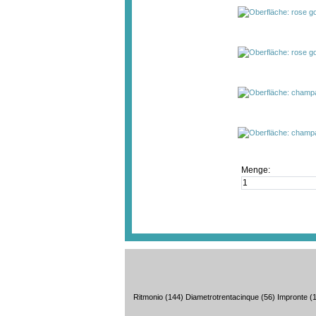
Menge:
Ritmonio
(144)
Diametrotrentacinque
(56)
Impronte
(1