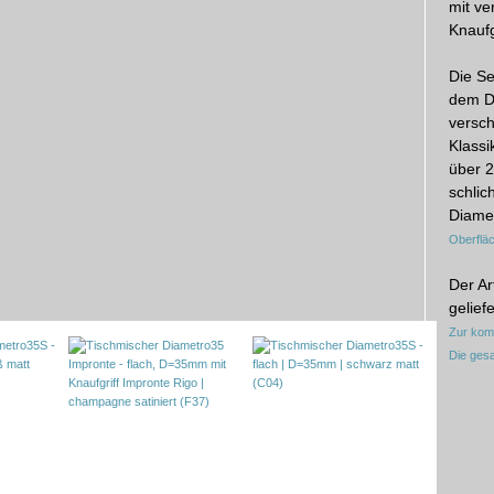
mit ve
Knaufg
Die Se
dem D
versch
Klass
über 2
schlich
Diame
Oberflä
Der Ar
geliefe
Zur kom
Die ges