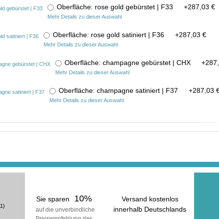
Oberfläche: rose gold gebürstet | F33
+
287,03 €
Mehr Details zu dieser Auswahl
Oberfläche: rose gold satiniert | F36
+
287,03 €
Mehr Details zu dieser Auswahl
Oberfläche: champagne gebürstet | CHX
+
287,
Mehr Details zu dieser Auswahl
Oberfläche: champagne satiniert | F37
+
287,03 
Mehr Details zu dieser Auswahl
In der ge
erhalt
inkl
(zuzüg
10%
Sie sparen
Versand kostenlos
1)
innerhalb Deutschlands
auf die unverbindliche
Preisempfehlung des