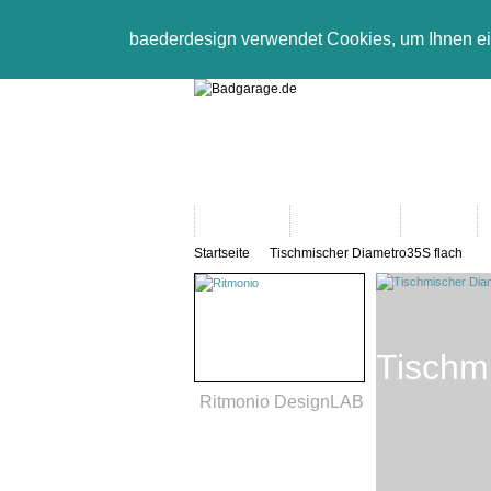
baederdesign verwendet Cookies, um Ihnen e
Neuheiten
Bad-Objekte
Marken
Startseite
Tischmischer Diametro35S flach
Tischm
Ritmonio DesignLAB