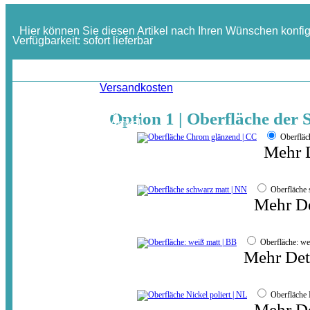
Hier können Sie diesen Artikel nach Ihren Wünschen konfig
Verfügbarkeit:
sofort lieferbar
ab:
209,44 €
Inkl. MwSt. / zzgl.
Versandkosten
In der gewählten Ausführung
Option 1 | Oberfläche der S
erhalten Sie diesen Artikel
inkl. MwSt.
jetzt für nur:
Oberflä
(zuzügl.Auslandsversand)
176,00 €
Mehr D
Oberfläche
Mehr De
Oberfläche: w
Mehr Det
Oberfläche 
Mehr De