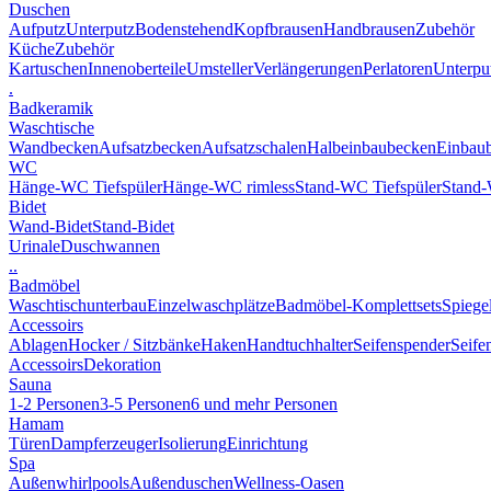
Duschen
Aufputz
Unterputz
Bodenstehend
Kopfbrausen
Handbrausen
Zubehör
Küche
Zubehör
Kartuschen
Innenoberteile
Umsteller
Verlängerungen
Perlatoren
Unterput
.
Badkeramik
Waschtische
Wandbecken
Aufsatzbecken
Aufsatzschalen
Halbeinbaubecken
Einbau
WC
Hänge-WC Tiefspüler
Hänge-WC rimless
Stand-WC Tiefspüler
Stand-
Bidet
Wand-Bidet
Stand-Bidet
Urinale
Duschwannen
..
Badmöbel
Waschtischunterbau
Einzelwaschplätze
Badmöbel-Komplettsets
Spiege
Accessoirs
Ablagen
Hocker / Sitzbänke
Haken
Handtuchhalter
Seifenspender
Seife
Accessoirs
Dekoration
Sauna
1-2 Personen
3-5 Personen
6 und mehr Personen
Hamam
Türen
Dampferzeuger
Isolierung
Einrichtung
Spa
Außenwhirlpools
Außenduschen
Wellness-Oasen