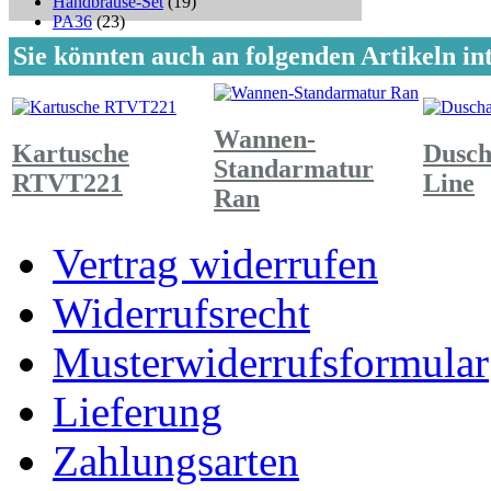
Handbrause-Set
(19)
PA36
(23)
Sie könnten auch an folgenden Artikeln int
Wannen-
Kartusche
Dusc
Standarmatur
RTVT221
Line
Ran
Vertrag widerrufen
Widerrufsrecht
Musterwiderrufsformular
Lieferung
Zahlungsarten