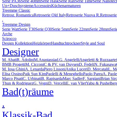
Serie PA36
Serie 40mm
Serie Hask
Serie Ran
Serie Time
Serie Nanotec
Up+
Duschsysteme
Accessoirs
Küchenarmaturen
Treemme Classic
Retrosr. Romantica
Retroserie Old Italy
Retroserie Nuova R.
Retroserie
.
Treemme Design
Serie Watt
Serie T30
Serie Q30
Serie 5mm
Serie 22mm
Serie 28mm
Seri
Arche
Scirocco
Design Kollektion
Heizkörper
Handtuchtrockner
Style and Soul
Designer
M. Abati
R. Adolini
M.Anastassiad.
G. Angelelli
Angeletti & Ruzza
arte
BMB Progetti
M. Cicconi
C & P
V. van Duysen
D. Fedeli
N. Fukasawa
M. Iosa Ghini
A. Lenarda
Piero Lissoni
Anika Luceri
D. Mercatali
L. M
Elisa Ossino
Paik Sun Kim
Paolelli & Meneghello
Paolo Parea
A. Paolel
Marco Pisati
C. Urbinati
B. Rapisarda
Marc Sadler
F. Sargiani
Brian Sir
Thun & Rodriguez
G. Vegni
D. Vercelli
E. van Vliet
Yabu & Pushelber
Bad(t)räume
.
Klassik-Bad