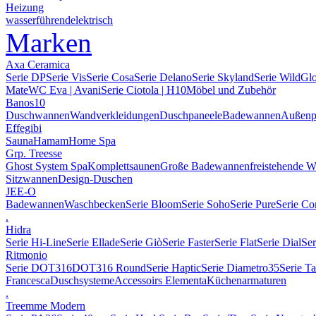
Heizung
wasserführend
elektrisch
Marken
Axa Ceramica
Serie DP
Serie Vis
Serie Cosa
Serie Delano
Serie Skyland
Serie Wild
Gl
Mate
WC Eva | Avani
Serie Ciotola | H10
Möbel und Zubehör
Banos10
Duschwannen
Wandverkleidungen
Duschpaneele
Badewannen
Außenp
Effegibi
Sauna
Hamam
Home Spa
Grp. Treesse
Ghost System Spa
Komplettsaunen
Große Badewannen
freistehende 
Sitzwannen
Design-Duschen
JEE-O
Badewannen
Waschbecken
Serie Bloom
Serie Soho
Serie Pure
Serie Co
.
Hidra
Serie Hi-Line
Serie Ellade
Serie Giò
Serie Faster
Serie Flat
Serie Dial
Ser
Ritmonio
Serie DOT316
DOT316 Round
Serie Haptic
Serie Diametro35
Serie T
Francesca
Duschsysteme
Accessoirs Elementa
Küchenarmaturen
.
Treemme Modern