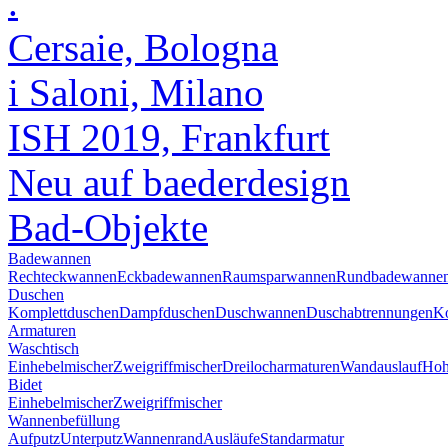
.
Cersaie, Bologna
i Saloni, Milano
ISH 2019, Frankfurt
Neu auf baederdesign
Bad-Objekte
Badewannen
Rechteckwannen
Eckbadewannen
Raumsparwannen
Rundbadewanne
Duschen
Komplettduschen
Dampfduschen
Duschwannen
Duschabtrennungen
Ko
Armaturen
Waschtisch
Einhebelmischer
Zweigriffmischer
Dreilocharmaturen
Wandauslauf
Hoh
Bidet
Einhebelmischer
Zweigriffmischer
Wannenbefüllung
Aufputz
Unterputz
Wannenrand
Ausläufe
Standarmatur