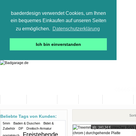
baederdesign verwendet Cookies, um Ihnen
ein bequemes Einkaufen auf unseren Seiten
zu ermöglichen.
Datenschutzerklärung
Ich bin einverstanden
05665 800
Neuheiten
Bad-Objekte
Marken
Designer
Bad(t)räume
Sort
Beliebte Tags von Kunden:
5mm
Baden & Duschen
Bidet &
ab:
340,34 €
Zubehör
DP
Dreiloch-Armatur
Freistehende
nostalgisch