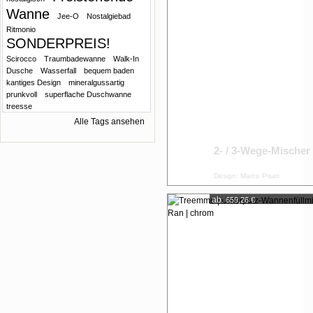
Wanne
Jee-O
Nostalgiebad
Ritmonio
SONDERPREIS!
Scirocco
Traumbadewanne
Walk-In
Dusche
Wasserfall
bequem baden
kantiges Design
mineralgussartig
prunkvoll
superflache Duschwanne
treesse
Alle Tags ansehen
2- / 3-Wege-Mischer
Design: Marco Pisati
ab:
659,26 €