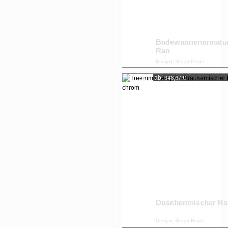
Badewannenarmatu
Ran
Design: Marco Pisati
ab:
348,67 €
Duschenmischer Ra
Design: Marco Pisati