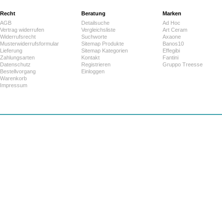
Recht
Beratung
Marken
AGB
Detailsuche
Ad Hoc
Vertrag widerrufen
Vergleichsliste
Art Ceram
Widerrufsrecht
Suchworte
Axaone
Musterwiderrufsformular
Sitemap Produkte
Banos10
Lieferung
Sitemap Kategorien
Effegibi
Zahlungsarten
Kontakt
Fantini
Datenschutz
Registrieren
Gruppo Treesse
Bestellvorgang
Einloggen
Warenkorb
Impressum