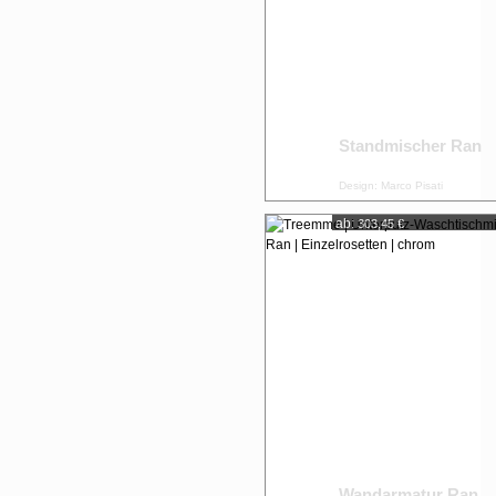
Standmischer Ran
Design: Marco Pisati
ab:
303,45 €
Wandarmatur Ran