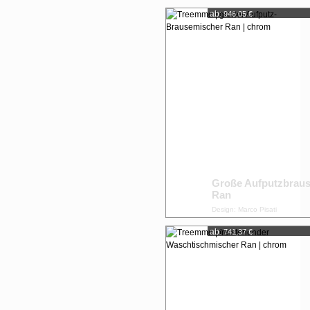
ab:
946,05 €
Große Aufputzbrau
Ran
Design: Marco Pisati
ab:
741,37 €