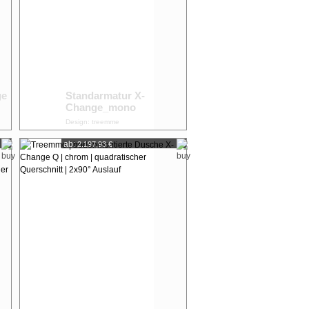
ge
Standarmatur X-
Change_mono
Design: treemme
ab:
2.197,93 €