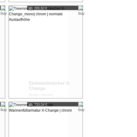
ab:
285,60 €
Einhebelmischer X-
Change
Design: treemme
ab:
733,04 €