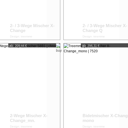
2- / 3-Wege Mischer X-
2- / 3-Wege Mischer X-
Change
Change Q
Design: treemme
Design: treemme
ab:
ab:
209,44 €
296,31 €
2-Wege Mischer X-
Bidetmischer X-Chang
Change_mn.
mono
Design: treemme
Design: treemme