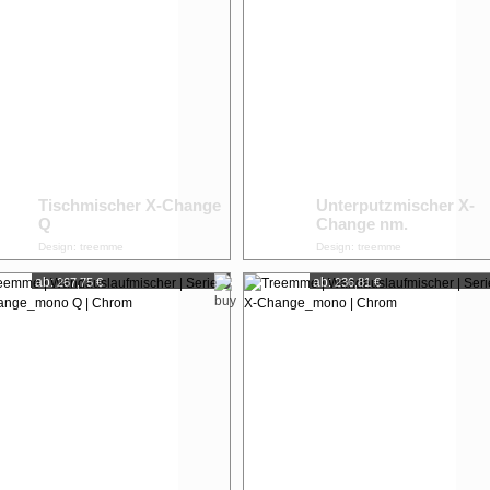
Tischmischer X-Change
Unterputzmischer X-
Q
Change nm.
Design: treemme
Design: treemme
ab:
ab:
267,75 €
236,81 €