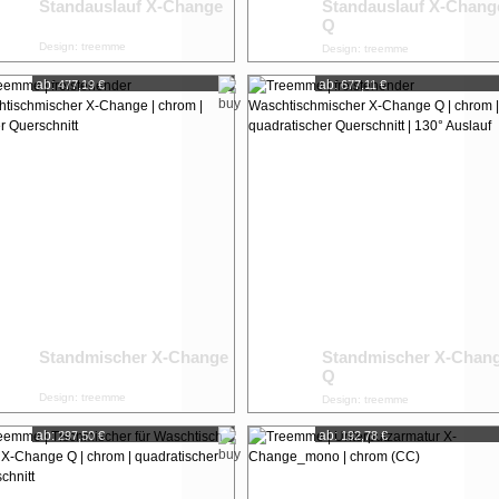
Standauslauf X-Change
Standauslauf X-Chang
Q
Design: treemme
Design: treemme
ab:
ab:
477,19 €
677,11 €
Standmischer X-Change
Standmischer X-Chan
Q
Design: treemme
Design: treemme
ab:
ab:
297,50 €
192,78 €