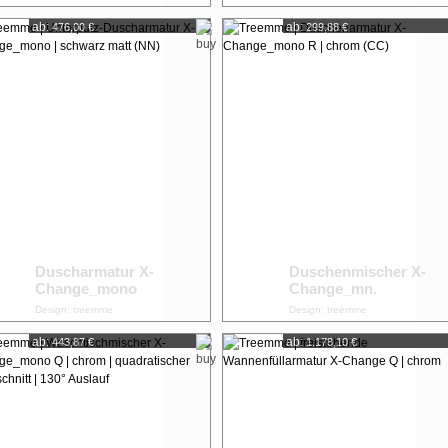
ab:
ab:
476,00 €
299,88 €
Duscharmatur X-
Duschenmischer X-
Change_mono
Change_mn.
Design: treemme
Design: treemme
ab:
ab:
443,87 €
1.178,10 €