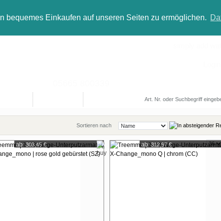
in bequemes Einkaufen auf unseren Seiten zu ermöglichen.
Da
simply add wate
Login
05665 800339
Designer
Bad(t)räume
Sale
Sortieren nach
Zeige
ab:
ab:
303,45 €
312,97 €