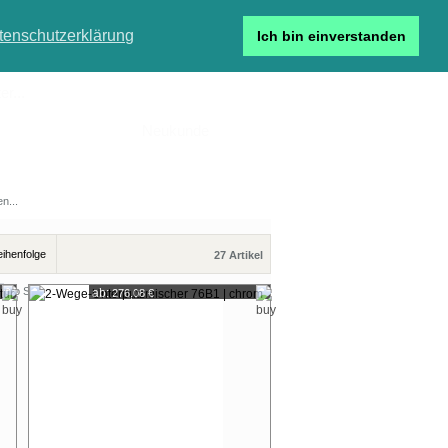
tenschutzerklärung
Ich bin einverstanden
r...
Neukunde
Detailsuche
27 Artikel
pro Seite
ab:
276,08 €