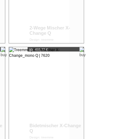
2-Wege Mischer X-
Change Q
Design: treemme
ab:
455,77 €
e
Bidetmischer X-Change
Q
Design: treemme