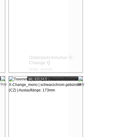
Unterputzmischer X-
Change Q
Design: treemme
ab:
435,54 €