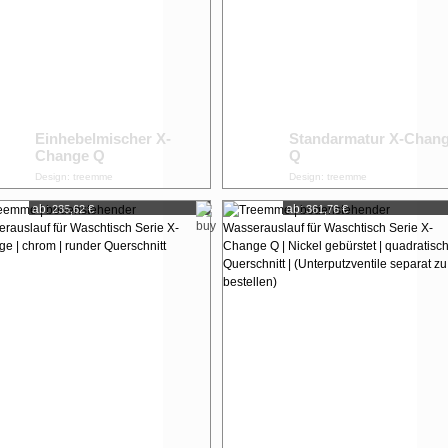
Einhebelmischer X-
Standarmatur X-Chan
Change Q
Q
Design: treemme
Design: treemme
ab:
ab:
235,62 €
361,76 €