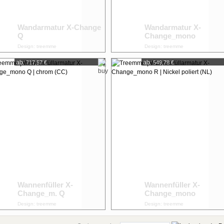
Wandarmatur X-Change
Wandarmatur X-
Q
Change_mono
Design: treemme
Design: treemme
ab:
ab:
717,57 €
549,78 €
Wannenfüller X-
Wannenfüller X-
Change_m. Q
Change_mono
Design: treemme
Design: treemme