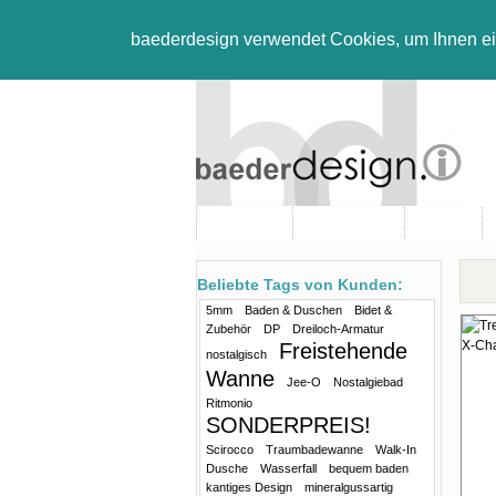
baederdesign verwendet Cookies, um Ihnen e
Neuheiten
Bad-Objekte
Marken
Beliebte Tags von Kunden:
5mm
Baden & Duschen
Bidet &
Zubehör
DP
Dreiloch-Armatur
Freistehende
nostalgisch
Wanne
Jee-O
Nostalgiebad
Ritmonio
SONDERPREIS!
Scirocco
Traumbadewanne
Walk-In
Dusche
Wasserfall
bequem baden
kantiges Design
mineralgussartig