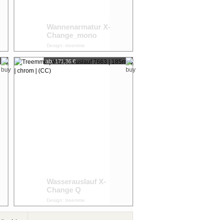
Wannenarmatur X-
Change_mono
Design: treemme
ab:
171,36 €
Wasserauslauf X-
Change Q
Design: treemme