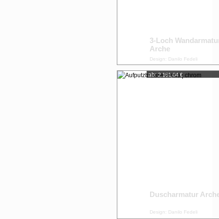
3-Loch Wandarmatu
Arche
Design: Danilo Fedeli
ab:
2.161,04 €
Duscharmatur Arch
Design: Danilo Fedeli