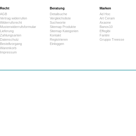
Recht
Beratung
Marken
AGB
Detailsuche
Ad Hoc
Vertrag widerrufen
Vergleichsliste
Art Ceram
Widerrufsrecht
Suchworte
Axaone
Musterwiderrufsformular
Sitemap Produkte
Banos10
Lieferung
Sitemap Kategorien
Effegibi
Zahlungsarten
Kontakt
Fantini
Datenschutz
Registrieren
Gruppo Treesse
Bestellvorgang
Einloggen
Warenkorb
Impressum