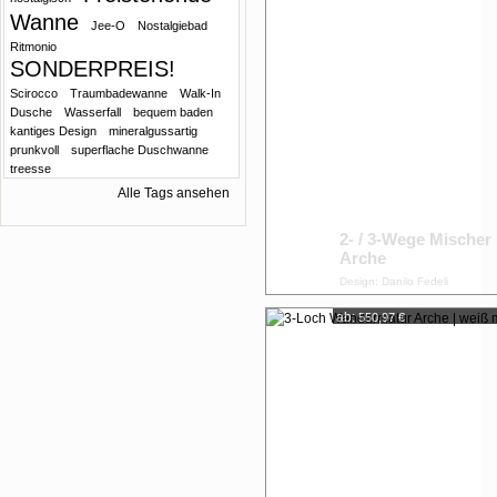
Wanne
Jee-O
Nostalgiebad
Ritmonio
SONDERPREIS!
Scirocco
Traumbadewanne
Walk-In
Dusche
Wasserfall
bequem baden
kantiges Design
mineralgussartig
prunkvoll
superflache Duschwanne
treesse
Alle Tags ansehen
2- / 3-Wege Mischer
Arche
Design: Danilo Fedeli
ab:
550,97 €