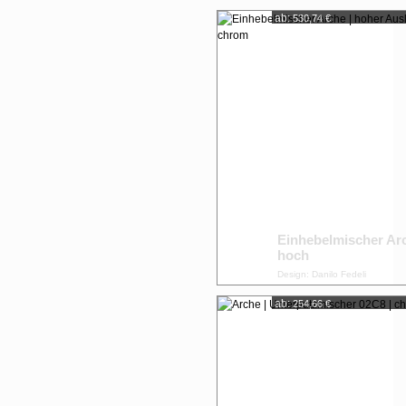
ab:
530,74 €
Einhebelmischer Ar
hoch
Design: Danilo Fedeli
ab:
254,66 €