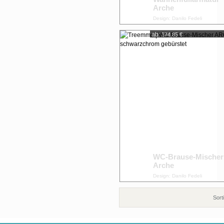
Arche
Design: Danilo Fedeli
ab:
374,85 €
WC-Brause-Mischer
Arche
Design: Danilo Fedeli
Sort