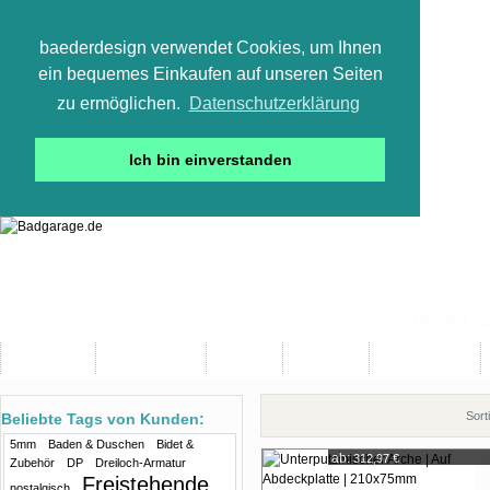
baederdesign verwendet Cookies, um Ihnen
ein bequemes Einkaufen auf unseren Seiten
zu ermöglichen.
Datenschutzerklärung
Ich bin einverstanden
05665 800
Neuheiten
Bad-Objekte
Marken
Designer
Bad(t)räume
Sort
Beliebte Tags von Kunden:
5mm
Baden & Duschen
Bidet &
ab:
312,97 €
Zubehör
DP
Dreiloch-Armatur
Freistehende
nostalgisch