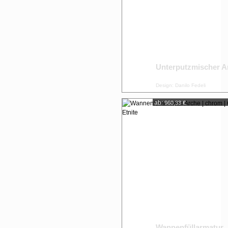
Unterputzmischer A
Design: Danilo Fedeli
ab:
960,33 €
Wannenfüllarmatur