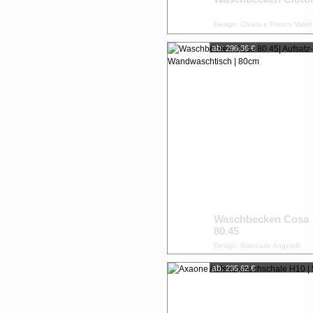
Design: Chiara e Franco Valeri
ab:
296,36 €
Waschbecken Cosa
80.45
Design: Giancarlo Angelelli
ab:
235,62 €