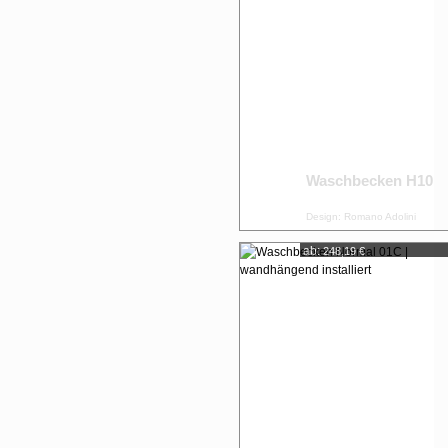
Waschbecken H10
Design: Romano Adolini
ab:
248,19 €