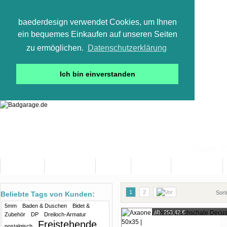
baederdesign verwendet Cookies, um Ihnen
ein bequemes Einkaufen auf unseren Seiten
zu ermöglichen.
Datenschutzerklärung
Ich bin einverstanden
05665 800
Neuheiten
Bad-Objekte
Marken
Designer
Bad(t)räume
1
2
Sort
Beliebte Tags von Kunden:
5mm
Baden & Duschen
Bidet &
ab:
253,42 €
Zubehör
DP
Dreiloch-Armatur
Freistehende
nostalgisch