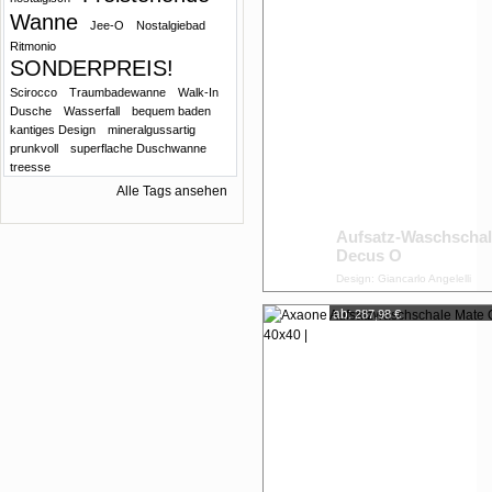
Wanne
Jee-O
Nostalgiebad
Ritmonio
SONDERPREIS!
Scirocco
Traumbadewanne
Walk-In
Dusche
Wasserfall
bequem baden
kantiges Design
mineralgussartig
prunkvoll
superflache Duschwanne
treesse
Alle Tags ansehen
Aufsatz-Waschscha
Decus O
Design: Giancarlo Angelelli
ab:
287,98 €