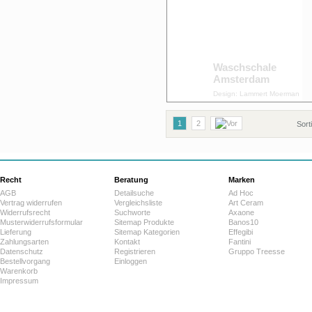
Waschschale
Amsterdam
Design: Lammert Moerman
1
2
Sort
Recht
Beratung
Marken
AGB
Detailsuche
Ad Hoc
Vertrag widerrufen
Vergleichsliste
Art Ceram
Widerrufsrecht
Suchworte
Axaone
Musterwiderrufsformular
Sitemap Produkte
Banos10
Lieferung
Sitemap Kategorien
Effegibi
Zahlungsarten
Kontakt
Fantini
Datenschutz
Registrieren
Gruppo Treesse
Bestellvorgang
Einloggen
Warenkorb
Impressum