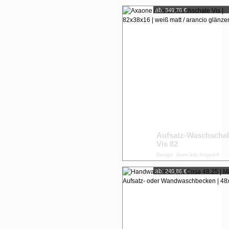
ab:
349,76 €
Aufsatz-Waschscha
Vis 82
Design: Giancarlo Angelelli
ab:
240,86 €