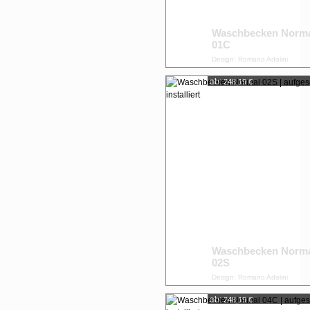
Waschbecken Norm
01C
Design: Romano Adolini
ab:
248,19 €
Waschbecken Norm
02S
Design: Romano Adolini
ab:
248,19 €