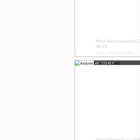
Mini-Waschbecken 
48.25
Design: Giancarlo Angelelli
ab:
232,48 €
Waschbecken Ciotol