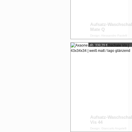
Aufsatz-Waschscha
Mate Q
Design: Alessandro Paolelli
ab:
339,29 €
Aufsatz-Waschscha
Vis 44
Design: Giancarlo Angelelli