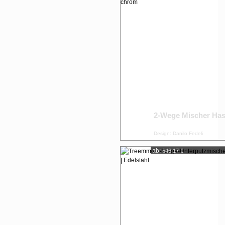
2-Wege Mischer Ha
Design: Danilo Fedeli
ab:
646,17 €