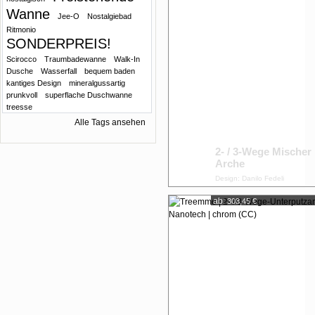
Wanne
Jee-O
Nostalgiebad
Ritmonio
SONDERPREIS!
Scirocco
Traumbadewanne
Walk-In
Dusche
Wasserfall
bequem baden
kantiges Design
mineralgussartig
prunkvoll
superflache Duschwanne
treesse
Alle Tags ansehen
2- / 3-Wege Mischer
Arche
Design: Danilo Fedeli
ab:
303,45 €