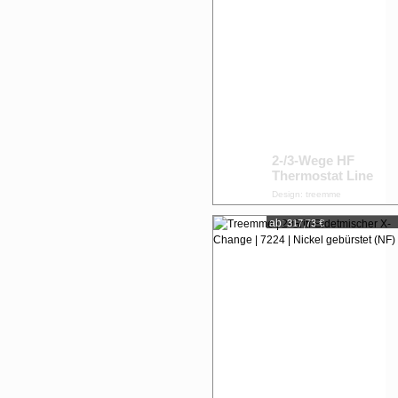
2-/3-Wege HF
Thermostat Line
Design: treemme
ab:
317,73 €