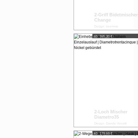
2-Griff Bidetmischer
Change
Design: treemme
ab:
395,20 €
2-Loch Mischer
Diametro35
Design: Davide Vercelli
ab:
179,69 €