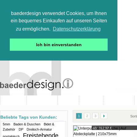
baederdesign verwendet Cookies, um Ihnen
ein bequemes Einkaufen auf unseren Seiten
zu ermöglichen.
Datenschutzerklärung
Ich bin einverstanden
05665 800
Neuheiten
Bad-Objekte
Marken
Designer
Bad(t)räume
1
2
3
Sort
Beliebte Tags von Kunden:
5mm
Baden & Duschen
Bidet &
ab:
312,97 €
Zubehör
DP
Dreiloch-Armatur
Freistehende
nostalgisch