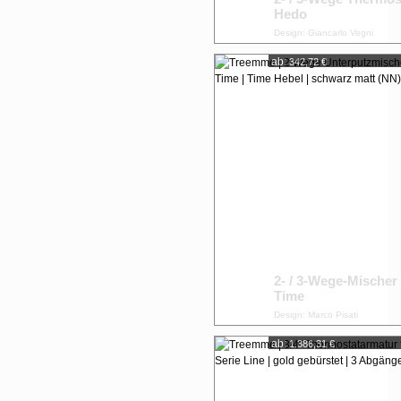
Hedo
Design: Giancarlo Vegni
ab:
342,72 €
2- / 3-Wege-Mischer
Time
Design: Marco Pisati
ab:
1.386,31 €