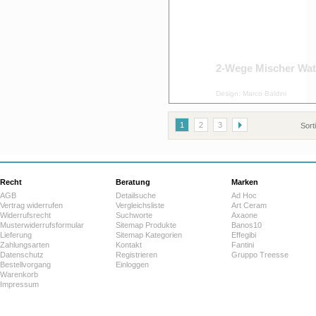
2-Wege Mischer Wat
Design: Marco Baldini
1
2
3
Sort
Recht
Beratung
Marken
AGB
Detailsuche
Ad Hoc
Vertrag widerrufen
Vergleichsliste
Art Ceram
Widerrufsrecht
Suchworte
Axaone
Musterwiderrufsformular
Sitemap Produkte
Banos10
Lieferung
Sitemap Kategorien
Effegibi
Zahlungsarten
Kontakt
Fantini
Datenschutz
Registrieren
Gruppo Treesse
Bestellvorgang
Einloggen
Warenkorb
Impressum