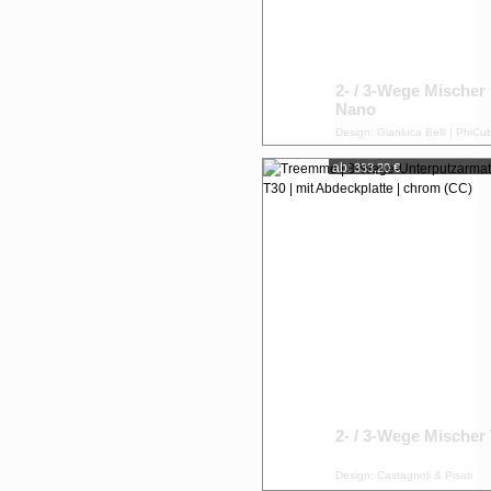
2- / 3-Wege Mischer
Nano
Design: Gianluca Belli | PhiCu
ab:
333,20 €
2- / 3-Wege Mischer
Design: Castagnoli & Pisati