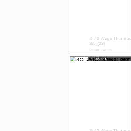
2- / 3-Wege Thermos
8A_(23)
Design: treemme
ab:
305,83 €
2- / 3-Wege Thermos