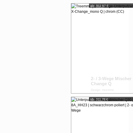
ab:
312,97 €
2- / 3-Wege Mischer 
Change Q
Design: treemme
ab:
311,78 €