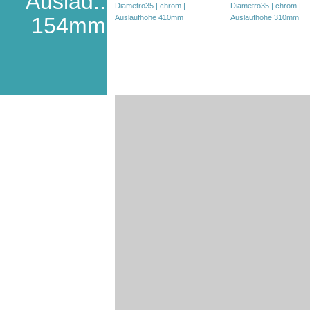
Auslad.:
154mm