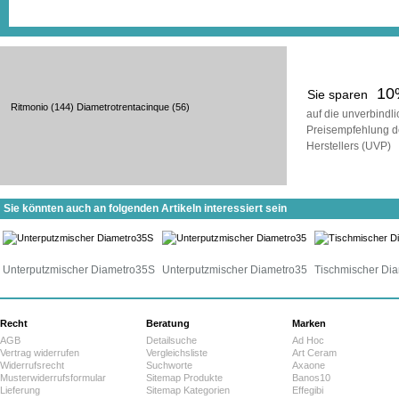
10
Sie sparen
Ritmonio
(144)
Diametrotrentacinque
(56)
auf die unverbindl
Preisempfehlung d
Herstellers (UVP)
Sie könnten auch an folgenden Artikeln interessiert sein
Unterputzmischer Diametro35S
Unterputzmischer Diametro35
Tischmischer Di
Recht
Beratung
Marken
AGB
Detailsuche
Ad Hoc
Vertrag widerrufen
Vergleichsliste
Art Ceram
Widerrufsrecht
Suchworte
Axaone
Musterwiderrufsformular
Sitemap Produkte
Banos10
Lieferung
Sitemap Kategorien
Effegibi