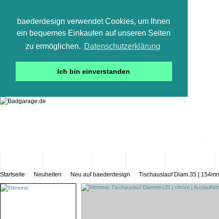
baederdesign verwendet Cookies, um Ihnen
ein bequemes Einkaufen auf unseren Seiten
zu ermöglichen.
Datenschutzerklärung
Ich bin einverstanden
05665 800
Neuheiten
Bad-Objekte
Marken
Designer
Bad(t)räume
Startseite
Neuheiten
Neu auf baederdesign
Tischauslauf Diam.35 | 154m