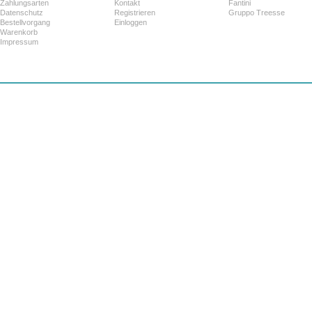
Zahlungsarten
Kontakt
Fantini
Datenschutz
Registrieren
Gruppo Treesse
Bestellvorgang
Einloggen
Warenkorb
Impressum