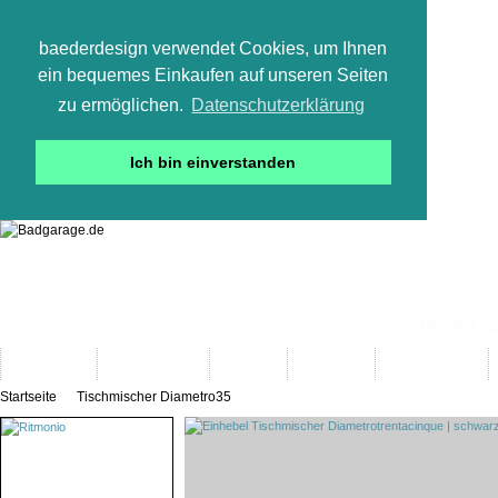
baederdesign verwendet Cookies, um Ihnen
ein bequemes Einkaufen auf unseren Seiten
zu ermöglichen.
Datenschutzerklärung
Ich bin einverstanden
05665 800
Neuheiten
Bad-Objekte
Marken
Designer
Bad(t)räume
Startseite
Tischmischer Diametro35