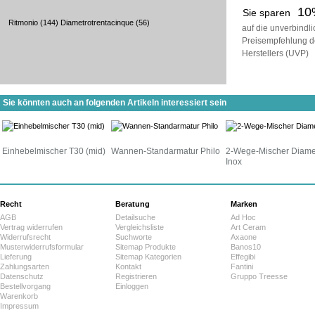
10
Sie sparen
Ritmonio
(144)
Diametrotrentacinque
(56)
auf die unverbindl
Preisempfehlung d
Herstellers (UVP)
Sie könnten auch an folgenden Artikeln interessiert sein
Einhebelmischer T30 (mid)
Wannen-Standarmatur Philo
2-Wege-Mischer Diame
Inox
Recht
Beratung
Marken
AGB
Detailsuche
Ad Hoc
Vertrag widerrufen
Vergleichsliste
Art Ceram
Widerrufsrecht
Suchworte
Axaone
Musterwiderrufsformular
Sitemap Produkte
Banos10
Lieferung
Sitemap Kategorien
Effegibi
Zahlungsarten
Kontakt
Fantini
Datenschutz
Registrieren
Gruppo Treesse
Bestellvorgang
Einloggen
Warenkorb
Impressum