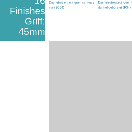
16
Finishes
Griff:
45mm