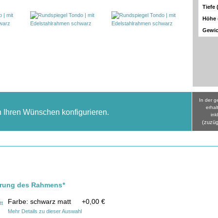
Tiefe
Höhe
Gewic
In der 
erhal
h Ihren Wünschen konfigurieren.
ink
(zuzüg
hrung des Rahmens
*
Farbe: schwarz matt
+
0,00 €
Mehr Details zu dieser Auswahl