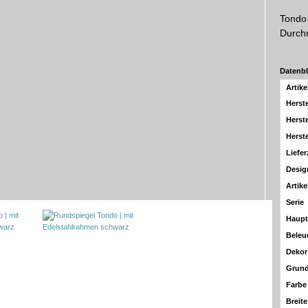
Tondo
Durchm
Datenbl
Artik
Herste
Herste
Herst
Liefer
Desig
Artike
Serie
Haupt
Beleu
Dekor
Grun
Farbe
Breit