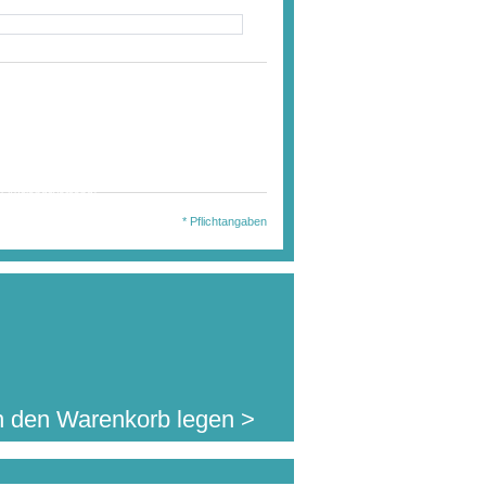
wählten Ausführung
en Sie diesen Artikel
169,84 €
. MwSt.
jetzt für nur:
l.Auslandsversand)
* Pflichtangaben
n den Warenkorb legen >