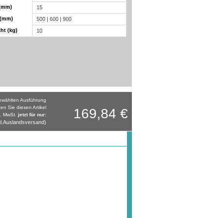
 (mm)
15
 (mm)
500 | 600 | 900
ht (kg)
10
gewählten Ausführung
ten Sie diesen Artikel
169,84 €
l. MwSt.
jetzt für nur:
l.Auslandsversand)