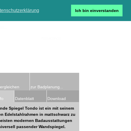
tenschutzerklärung
Ich bin einverstanden
r...
Neukunde
Detailsuche
ergleichen
zur Badplanung...
fo
Datenblatt
Download
unde Spiegel Tondo ist ein mit seinem
n Edelstahlrahmen in mattschwarz zu
eisten modernen Badausstattungen
niversell passender Wandspiegel.