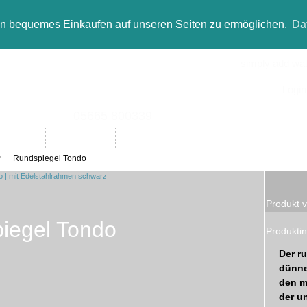
in bequemes Einkaufen auf unseren Seiten zu ermöglichen.
Da
simply add wate
Login
05665 800339
Designer
Bad(t)räume
Sale
P
Rundspiegel Tondo
Produkt v
iegel Tondo
Produktin
Der r
dünne
den m
der u