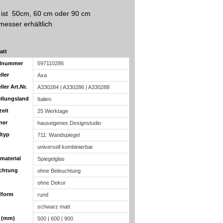
 ist 50cm, 60 cm oder 90 cm
esser erhältlich
att
elnummer
597110286
ller
Axa
ller Art.Nr.
A330284 | A330286 | A330288
ellungsland
Italien
zeit
25 Werktage
ner
hauseigenes Designstudio
ltyp
711: Wandspiegel
universell kombinierbar
material
Spiegelglas
chtung
ohne Beleuchtung
ohne Dekor
dform
rund
schwarz matt
e (mm)
500 | 600 | 900