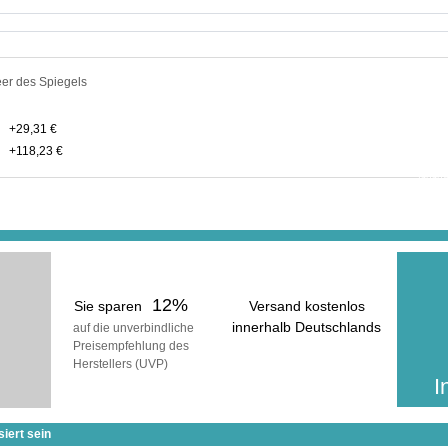
er des Spiegels
+
29,31 €
In der ge
erhalt
+
118,23 €
inkl
(zuzüg
12%
Sie sparen
Versand kostenlos
innerhalb Deutschlands
auf die unverbindliche
Preisempfehlung des
voraussichtliche Lieferzeit:
Herstellers (UVP)
25 Werktage
I
iert sein