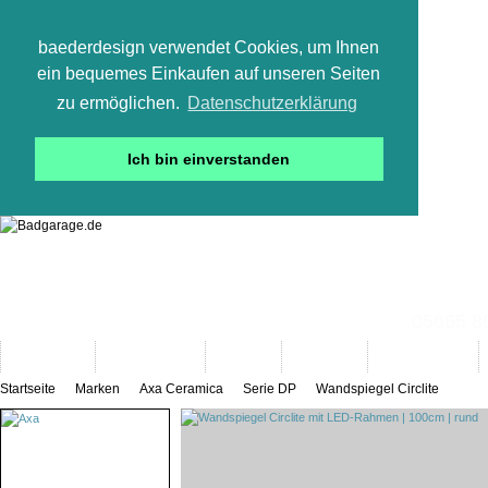
baederdesign verwendet Cookies, um Ihnen
ein bequemes Einkaufen auf unseren Seiten
zu ermöglichen.
Datenschutzerklärung
Ich bin einverstanden
05665 800
Neuheiten
Bad-Objekte
Marken
Designer
Bad(t)räume
Startseite
Marken
Axa Ceramica
Serie DP
Wandspiegel Circlite