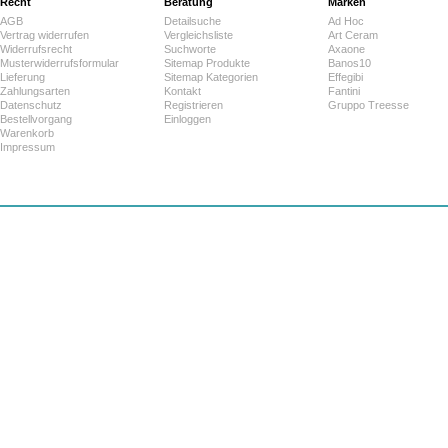
Recht
Beratung
Marken
AGB
Detailsuche
Ad Hoc
Vertrag widerrufen
Vergleichsliste
Art Ceram
Widerrufsrecht
Suchworte
Axaone
Musterwiderrufsformular
Sitemap Produkte
Banos10
Lieferung
Sitemap Kategorien
Effegibi
Zahlungsarten
Kontakt
Fantini
Datenschutz
Registrieren
Gruppo Treesse
Bestellvorgang
Einloggen
Warenkorb
Impressum