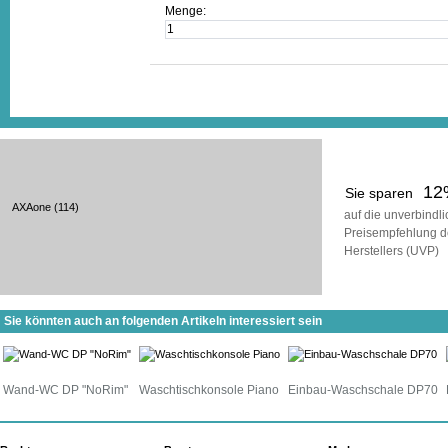
Menge:
12
Sie sparen
AXAone
(114)
auf die unverbindl
Preisempfehlung d
Herstellers (UVP)
Sie könnten auch an folgenden Artikeln interessiert sein
Wand-WC DP "NoRim"
Waschtischkonsole Piano
Einbau-Waschschale DP70