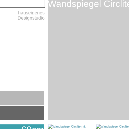
Wandspiegel Circlit
hauseigenes
Designstudio