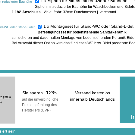
1 x Siphon für Bidets mit reduzierter Bauhöhe
Siphon mit reduzierter Bauhöhe für Waschbecken und Bidets
1 1/4* Anschluss
| Ablaufrohr: 32mm Durchmesser | verchromt
1 x Montageset für Stand-WC oder Stand-Bide
Befestigungsset für bodenstehende Sanitärkeramik
zur sicheren und dauerhaften Montage von bodenstehenden Keramik-Bide
In der ge
Bei Auswahl dieser Option wird das für dieses WC bzw. Bidet passende Bo
erhalt
inkl
(zuzüg
12%
Sie sparen
Versand kostenlos
rz
(383)
innerhalb Deutschlands
auf die unverbindliche
4)
Preisempfehlung des
voraussichtliche Lieferzeit:
)
Herstellers (UVP)
25 Werktage
I
iert sein