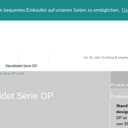
in bequemes Einkaufen auf unseren Seiten zu ermöglichen.
Da
simply add wate
Login
05665 800339
Designer
Bad(t)räume
Sale
P
Standbidet Serie DP
Produkt v
idet Serie DP
Produktin
Stand
desig
DP ist
von 35