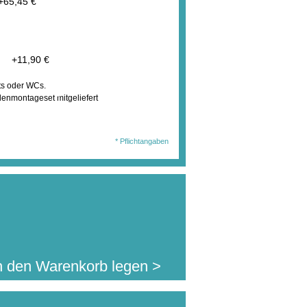
+
65,45 €
t
+
11,90 €
ts oder WCs.
wählten Ausführung
denmontageset mitgeliefert
en Sie diesen Artikel
426,07 €
. MwSt.
jetzt für nur:
l.Auslandsversand)
* Pflichtangaben
n den Warenkorb legen >