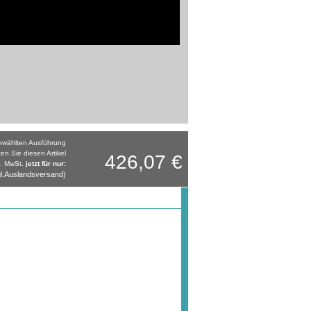
gewählten Ausführung
ten Sie diesen Artikel
426,07 €
l. MwSt.
jetzt für nur:
l.Auslandsversand)