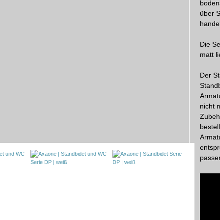
bodens
über 
handel
Die Se
matt li
Der St
Standb
Armatu
nicht 
Zubehö
bestel
Armat
entsp
passen