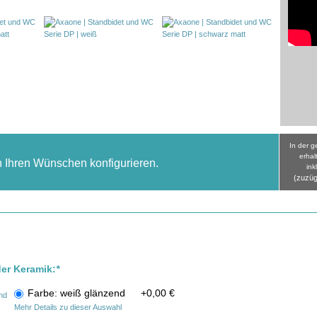
In der 
erhal
h Ihren Wünschen konfigurieren.
ink
(zuzüg
der Keramik:
*
Farbe: weiß glänzend
+
0,00 €
Mehr Details zu dieser Auswahl