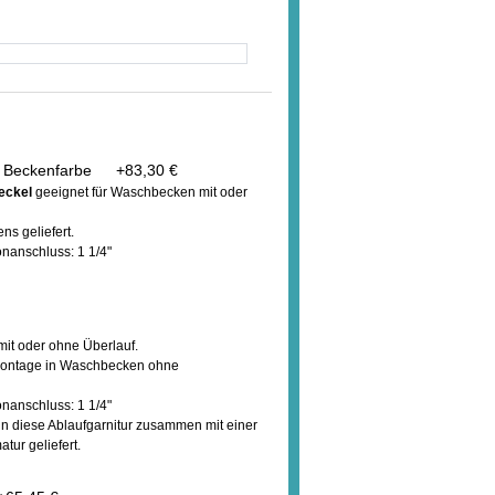
 in Beckenfarbe
+
83,30 €
eckel
geeignet für Waschbecken mit oder
s geliefert.
onanschluss: 1 1/4"
it oder ohne Überlauf.
i Montage in Waschbecken ohne
onanschluss: 1 1/4"
enn diese Ablaufgarnitur zusammen mit einer
tur geliefert.