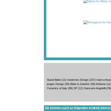
Stand-Bidet
(12)
modernes Design
(237)
matt schwa
junges Design
(59)
Bidet & Zubehör
(59)
AXAone
(11
Ceramics of Italy
(89)
DP
(12)
Giancarlo Angelelli
(39
Sie könnten auch an folgenden Artikeln interess