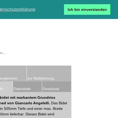
tenschutzerklärung
Ich bin einverstanden
r...
Neukunde
Detailsuche
ergleichen
zur Badplanung...
fo
Datenblatt
Download
bidet mit markantem Grundriss
ned von Giancarlo Angelelli.
Das Bidet
 in 505mm Tiefe und einer max. Breite
0mm lieferbar. Dieses Bidet wird