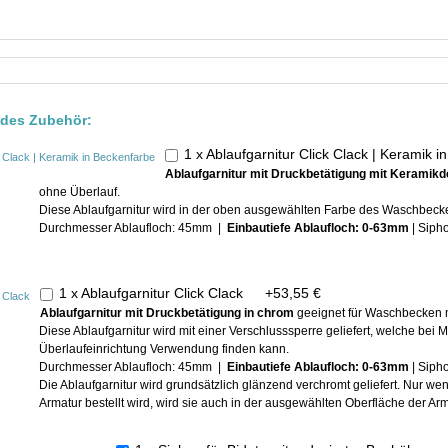
ndes Zubehör:
1 x Ablaufgarnitur Click Clack | Keramik
Ablaufgarnitur mit Druckbetätigung mit Keramikd
ohne Überlauf.
Diese Ablaufgarnitur wird in der oben ausgewählten Farbe des Waschbecken
Durchmesser Ablaufloch: 45mm |
Einbautiefe Ablaufloch: 0-63mm
| Siph
1 x Ablaufgarnitur Click Clack
+
53,55 €
Ablaufgarnitur mit Druckbetätigung in chrom
geeignet für Waschbecken m
Diese Ablaufgarnitur wird mit einer Verschlusssperre geliefert, welche be
Überlaufeinrichtung Verwendung finden kann.
Durchmesser Ablaufloch: 45mm |
Einbautiefe Ablaufloch: 0-63mm
| Siph
Die Ablaufgarnitur wird grundsätzlich glänzend verchromt geliefert. Nur w
Armatur bestellt wird, wird sie auch in der ausgewählten Oberfläche der Arma