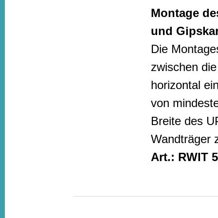
Montage des
und Gipska
Die Montages
zwischen die
horizontal ei
von mindest
Breite des U
Wandträger 
Art.: RWIT 