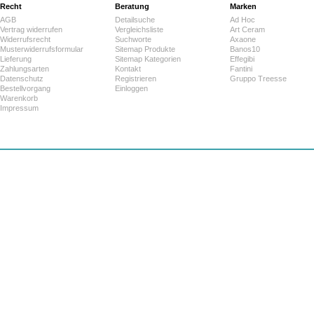
Recht
Beratung
Marken
AGB
Detailsuche
Ad Hoc
Vertrag widerrufen
Vergleichsliste
Art Ceram
Widerrufsrecht
Suchworte
Axaone
Musterwiderrufsformular
Sitemap Produkte
Banos10
Lieferung
Sitemap Kategorien
Effegibi
Zahlungsarten
Kontakt
Fantini
Datenschutz
Registrieren
Gruppo Treesse
Bestellvorgang
Einloggen
Warenkorb
Impressum