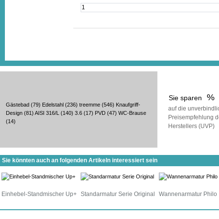
%
Sie sparen
Gästebad
(79)
Edelstahl
(236)
treemme
(546)
Knaufgriff-
auf die unverbindl
Design
(81)
AISI 316/L
(140)
3.6
(17)
PVD
(47)
WC-Brause
Preisempfehlung d
(14)
Herstellers (UVP)
Sie könnten auch an folgenden Artikeln interessiert sein
Einhebel-Standmischer Up+
Standarmatur Serie Original
Wannenarmatur Philo