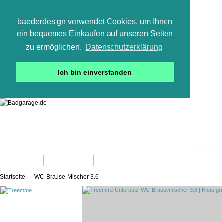
baederdesign verwendet Cookies, um Ihnen
ein bequemes Einkaufen auf unseren Seiten
zu ermöglichen.
Datenschutzerklärung
Ich bin einverstanden
05665 800
Neuheiten
Bad-Objekte
Marken
Designer
Bad(t)räume
Startseite
WC-Brause-Mischer 3.6