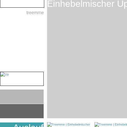
Einhebelmischer U
treemme