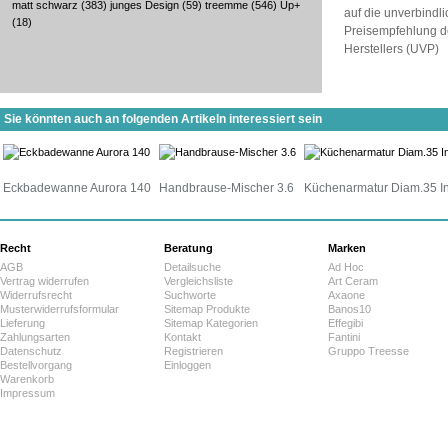
matt schwarz
(383)
junges Design
(59)
treemme
(546)
Up+
auf die unverbindl
(18)
Preisempfehlung d
Herstellers (UVP)
Sie könnten auch an folgenden Artikeln interessiert sein
Eckbadewanne Aurora 140
Handbrause-Mischer 3.6
Küchenarmatur Diam.35 I
Recht
Beratung
Marken
AGB
Detailsuche
Ad Hoc
Vertrag widerrufen
Vergleichsliste
Art Ceram
Widerrufsrecht
Suchworte
Axaone
Musterwiderrufsformular
Sitemap Produkte
Banos10
Lieferung
Sitemap Kategorien
Effegibi
Zahlungsarten
Kontakt
Fantini
Datenschutz
Registrieren
Gruppo Treesse
Bestellvorgang
Einloggen
Warenkorb
Impressum