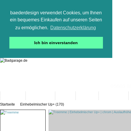
baederdesign verwendet Cookies, um Ihnen
ein bequemes Einkaufen auf unseren Seiten
zu ermöglichen.
Datenschutzerklärung
Ich bin einverstanden
05665 800
Neuheiten
Bad-Objekte
Marken
Designer
Bad(t)räume
Startseite
Einhebelmischer Up+ (170)