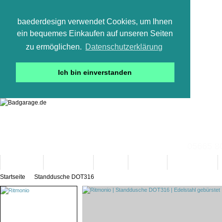
baederdesign verwendet Cookies, um Ihnen
ein bequemes Einkaufen auf unseren Seiten
zu ermöglichen.
Datenschutzerklärung
Ich bin einverstanden
05665 800
Neuheiten
Bad-Objekte
Marken
Designer
Bad(t)räume
Startseite
Standdusche DOT316