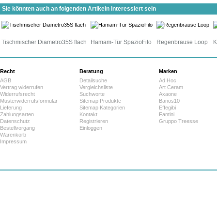
Sie könnten auch an folgenden Artikeln interessiert sein
Tischmischer Diametro35S flach
Hamam-Tür SpazioFilo
Regenbrause Loop
K
Recht
Beratung
Marken
AGB
Detailsuche
Ad Hoc
Vertrag widerrufen
Vergleichsliste
Art Ceram
Widerrufsrecht
Suchworte
Axaone
Musterwiderrufsformular
Sitemap Produkte
Banos10
Lieferung
Sitemap Kategorien
Effegibi
Zahlungsarten
Kontakt
Fantini
Datenschutz
Registrieren
Gruppo Treesse
Bestellvorgang
Einloggen
Warenkorb
Impressum