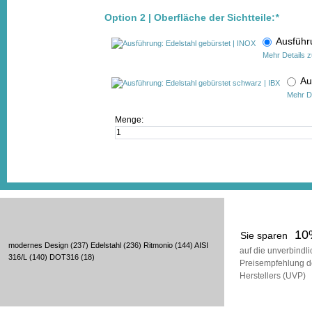
Option 2 | Oberfläche der Sichtteile:
*
Ausführ
Mehr Details z
Au
Mehr De
Menge:
10
Sie sparen
modernes Design
(237)
Edelstahl
(236)
Ritmonio
(144)
AISI
auf die unverbindl
316/L
(140)
DOT316
(18)
Preisempfehlung d
Herstellers (UVP)