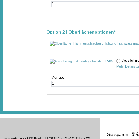
Option 2 | Oberflächenoptionen
*
Ausführ
Mehr Details z
Menge:
5
Sie sparen
matt schwarz
(383)
Edelstahl
(236)
Jee-O
(92)
Soho
(27)