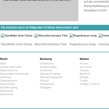
auf die unverbindl
Preisempfehlung d
Herstellers (UVP)
Sie könnten auch an folgenden Artikeln interessiert sein
Standbidet Serie Glomp
Waschtischarmatur Flow
Regenbrause eckig
Homesp
Recht
Beratung
Marken
AGB
Detailsuche
Ad Hoc
Vertrag widerrufen
Vergleichsliste
Art Ceram
Widerrufsrecht
Suchworte
Axaone
Musterwiderrufsformular
Sitemap Produkte
Banos10
Lieferung
Sitemap Kategorien
Effegibi
Zahlungsarten
Kontakt
Fantini
Datenschutz
Registrieren
Gruppo Treesse
Bestellvorgang
Einloggen
Warenkorb
Impressum