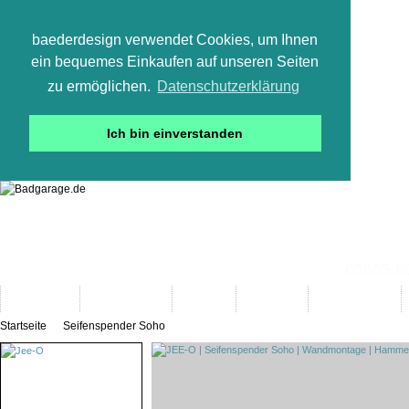
baederdesign verwendet Cookies, um Ihnen
ein bequemes Einkaufen auf unseren Seiten
zu ermöglichen.
Datenschutzerklärung
Ich bin einverstanden
05665 800
Neuheiten
Bad-Objekte
Marken
Designer
Bad(t)räume
Startseite
Seifenspender Soho