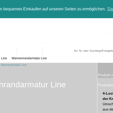
in bequemes Einkaufen auf unseren Seiten zu ermöglichen.
Da
simply add wate
Login
05665 800339
Designer
Bad(t)räume
Sale
 Line
Wannenrandarmatur Line
Produkt v
randarmatur Line
Produktin
4-Loc
der Kr
Umsch
aus de