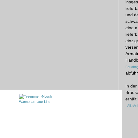
insge
liefer
und de
schwar
eine 
liefer
einzig
verse
Armatu
Handbr
Feuchtig
abführ
In der
Braus
erhältl
- Alle A