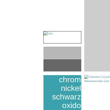
chrom
nickel
schwarz
oxido