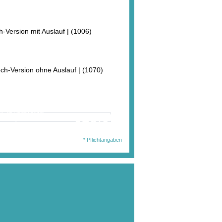
-Version mit Auslauf | (1006)
ch-Version ohne Auslauf | (1070)
wählten Ausführung
en Sie diesen Artikel
628,00 €
. MwSt.
jetzt für nur:
l.Auslandsversand)
* Pflichtangaben