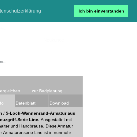
tenschutzerklärung
Ich bin einverstanden
r...
Neukunde
Detailsuche
ergleichen
zur Badplanung...
fo
Datenblatt
Download
h / 5-Loch-Wannenrand-Armatur aus
euzgriff-Serie Line.
Ausgestattet mit
alter und Handbrause. Diese Armatur
r Armaturenserie Line ist in nunmehr