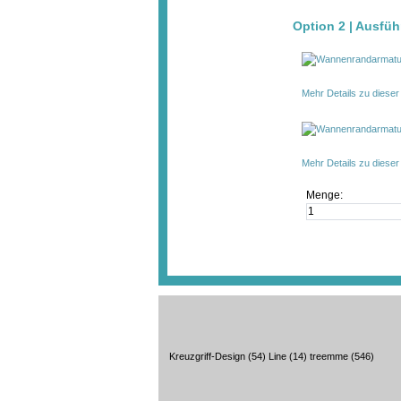
Option 2 | Ausfüh
Mehr Details zu diese
Mehr Details zu diese
Menge:
Kreuzgriff-Design
(54)
Line
(14)
treemme
(546)