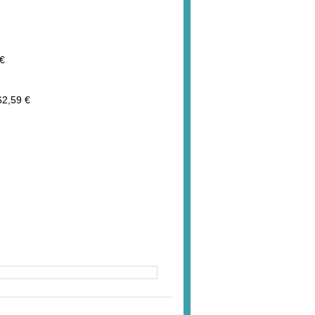
€
62,59 €