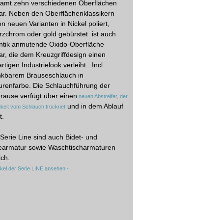
samt zehn verschiedenen Oberflächen
bar. Neben den Oberflächenklassikern
n neuen Varianten in Nickel poliert,
zchrom oder gold gebürstet ist auch
antik anmutende Oxido-Oberfläche
bar, die dem Kreuzgriffdesign einen
artigen Industrielook verleiht. Incl
nkbarem Brauseschlauch in
renfarbe. Die Schlauchführung der
ause verfügt über einen
neuen Abstreifer, der
und in dem Ablauf
keit vom Schlauch trocknet
t.
 Serie Line sind auch Bidet- und
earmatur sowie Waschtischarmaturen
ich.
rtikel der Serie LINE ansehen -