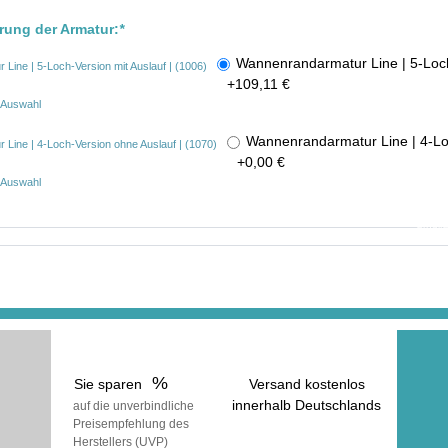
rung der Armatur:
*
Wannenrandarmatur Line | 5-Loch
+
109,11 €
r Auswahl
Wannenrandarmatur Line | 4-Lo
+
0,00 €
r Auswahl
In der ge
erhalt
inkl
(zuzüg
%
Sie sparen
Versand kostenlos
innerhalb Deutschlands
auf die unverbindliche
Preisempfehlung des
voraussichtliche Lieferzeit:
Herstellers (UVP)