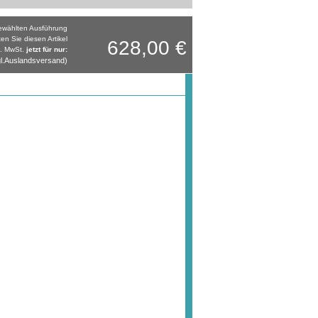
gewählten Ausführung
ten Sie diesen Artikel
628,00 €
l. MwSt.
jetzt für nur:
l.Auslandsversand)