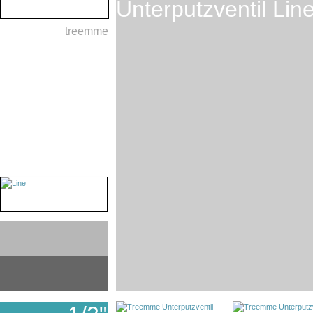
Unterputzventil Lin
treemme