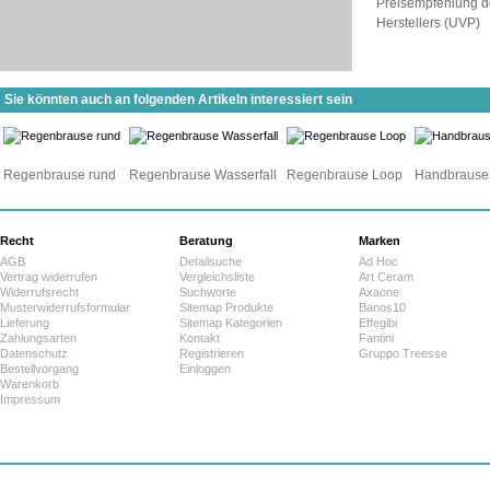
Preisempfehlung d
Herstellers (UVP)
Sie könnten auch an folgenden Artikeln interessiert sein
Regenbrause rund
Regenbrause Wasserfall
Regenbrause Loop
Handbrauses
Recht
Beratung
Marken
AGB
Detailsuche
Ad Hoc
Vertrag widerrufen
Vergleichsliste
Art Ceram
Widerrufsrecht
Suchworte
Axaone
Musterwiderrufsformular
Sitemap Produkte
Banos10
Lieferung
Sitemap Kategorien
Effegibi
Zahlungsarten
Kontakt
Fantini
Datenschutz
Registrieren
Gruppo Treesse
Bestellvorgang
Einloggen
Warenkorb
Impressum