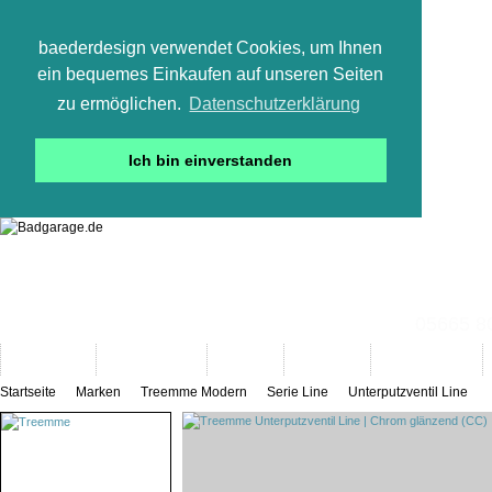
baederdesign verwendet Cookies, um Ihnen
ein bequemes Einkaufen auf unseren Seiten
zu ermöglichen.
Datenschutzerklärung
Ich bin einverstanden
05665 800
Neuheiten
Bad-Objekte
Marken
Designer
Bad(t)räume
Startseite
Marken
Treemme Modern
Serie Line
Unterputzventil Line