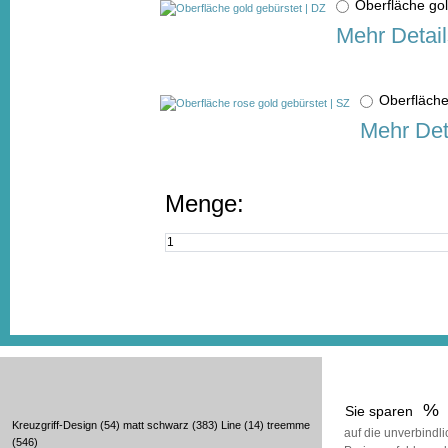
Oberfläche go
Mehr Detail
Oberfläche
Mehr Det
Menge:
%
Sie sparen
Kreuzgriff-Design
(54)
matt schwarz
(383)
Line
(14)
treemme
auf die unverbindl
(546)