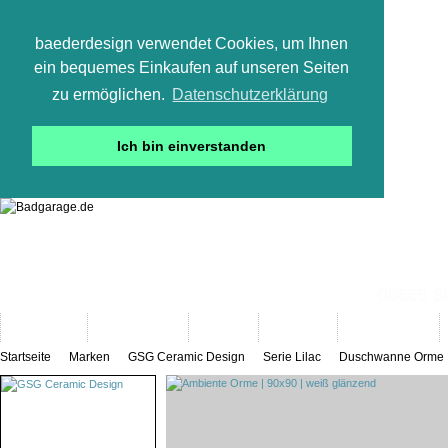
baederdesign verwendet Cookies, um Ihnen
ein bequemes Einkaufen auf unseren Seiten
zu ermöglichen.
Datenschutzerklärung
Ich bin einverstanden
05665 800
Neuheiten
Bad-Objekte
Marken
Designer
Bad(t)räume
Startseite
Marken
GSG Ceramic Design
Serie Lilac
Duschwanne Orme