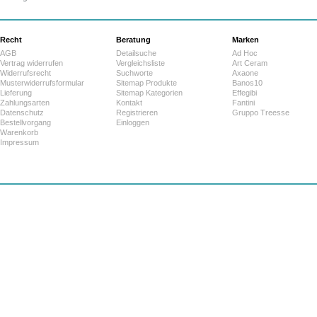
Recht
Beratung
Marken
AGB
Detailsuche
Ad Hoc
Vertrag widerrufen
Vergleichsliste
Art Ceram
Widerrufsrecht
Suchworte
Axaone
Musterwiderrufsformular
Sitemap Produkte
Banos10
Lieferung
Sitemap Kategorien
Effegibi
Zahlungsarten
Kontakt
Fantini
Datenschutz
Registrieren
Gruppo Treesse
Bestellvorgang
Einloggen
Warenkorb
Impressum