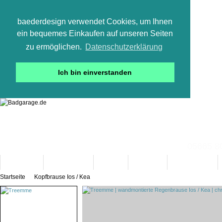
baederdesign verwendet Cookies, um Ihnen
ein bequemes Einkaufen auf unseren Seiten
zu ermöglichen.
Datenschutzerklärung
Ich bin einverstanden
05665 800
Neuheiten
Bad-Objekte
Marken
Designer
Bad(t)räume
Startseite
Kopfbrause Ios / Kea