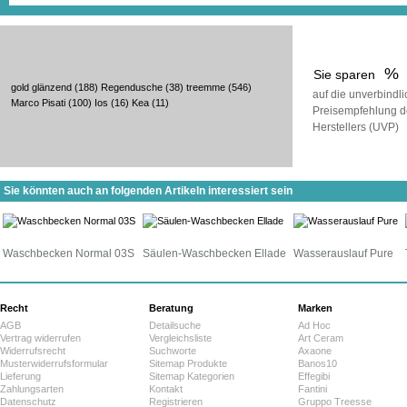
%
Sie sparen
gold glänzend
(188)
Regendusche
(38)
treemme
(546)
auf die unverbindl
Marco Pisati
(100)
Ios
(16)
Kea
(11)
Preisempfehlung d
Herstellers (UVP)
Sie könnten auch an folgenden Artikeln interessiert sein
Waschbecken Normal 03S
Säulen-Waschbecken Ellade
Wasserauslauf Pure
Recht
Beratung
Marken
AGB
Detailsuche
Ad Hoc
Vertrag widerrufen
Vergleichsliste
Art Ceram
Widerrufsrecht
Suchworte
Axaone
Musterwiderrufsformular
Sitemap Produkte
Banos10
Lieferung
Sitemap Kategorien
Effegibi
Zahlungsarten
Kontakt
Fantini
Datenschutz
Registrieren
Gruppo Treesse